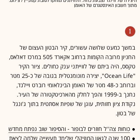
היצירה של ווילנד נצבעת כחול. הלוויתנים נמחקו לטובת קמפיין / צילום:
מתוך חשבון האינסטגרם של האומן
1
במשך כמעט שלושה עשורים, קיר הבטון העצום של
החניון מרובה הקומות ברחוב אקארד 505 במרכז דאלאס,
טקסס, היה ביתם של לווייתני ענק כחולים. ציור הקיר
"Ocean Life", יצירה מונומנטלית בגובה של כ-25 מטר
וברוחב כ-48 מטר של האומן הבינלאומי רוברט ויילנד,
נחנך ב-1999 והפך לחלק מהארכיטקטורה של העיר.
נקודת ציון חזותית, עוגן של שפיות אסתטית בתוך ג'ונגל
של בטון.
●
כוחות צה''ל חוזרים לבופור - והסיפור שוב נפתח מחדש
●
100 שנה לגאון המוזיקלי שלימד תעשייה שלמה לצאת