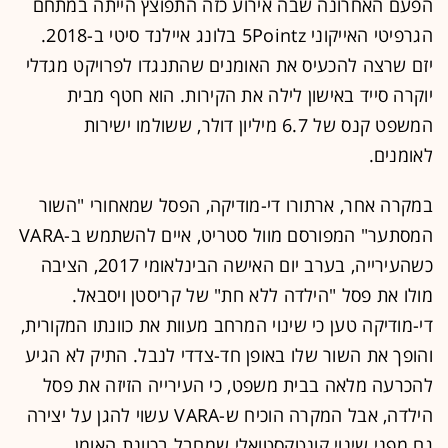
הפעם האחרונה שבה אירוע כזה התפוצץ הייתה במתחם
הגרפיטי האייקוני 5Pointz בלונג איילנד סיטי ב-2018.
יזם שרצה להכעיס את האומנים שהתנגדו לפרויקט מגדלי
יוקרה סייד באישון לילה את הקירות. הוא חטף מבית
המשפט קנס של 6.7 מיליון דולר, ששולמו ישירות
לאומנים.
במקרה אחר, ארתורו די-מודיקה, הפסל שמאחורי "השור
המסתער" המפורסם מוול סטריט, איים להשתמש ב-VARA
כשהעירייה, בערב יום האישה הבינלאומי 2017, הציבה
מולו את פסל "הילדה ללא חת" של קריסטן ויסבאל.
די-מודיקה טען כי שינוי המרחב מעוות את כוונתו המקורית,
והופך את השור שלו באופן חד-צדדי לנבל. התיק לא הגיע
להכרעה מלאה בבית משפט, כי העירייה הזיזה את פסל
הילדה, אבל המקרה הוכיח ש-VARA עשוי להגן על יצירה
גם מפני שינוי קונטקסטואלי שמחבל בכוונת האומן.