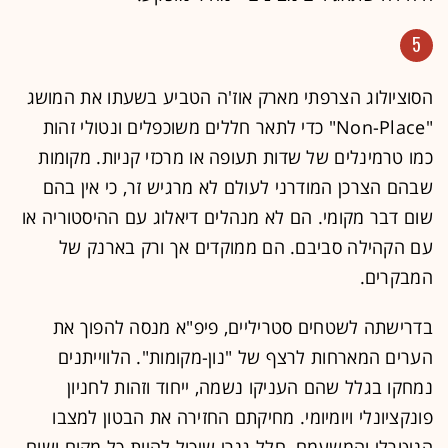
5
הסוציולוג הצרפתי מארק אוז'ה הטביע בשעתו את המושג
"Non-Place" כדי לתאר חללים משוכפלים ונטולי זהות
כמו טרמינלים של שדות תעופה או מרכזי קניות. מקומות
שבהם הצרכן המודרני לעולם לא מרגיש זר, כי אין בהם
שום דבר מקומי. הם לא מנהלים דיאלוג עם ההיסטוריה או
עם הקהילה סביבם. הם ממוקדים אך ורק בארנק של
המבקרים.
בדרישתה לשטחים סטריליים, פיפ"א מנסה להפוך את
הערים המארחות לרצף של "נון-מקומות". הלווייתנים
נמחקו בגלל שהם העניקו נשמה, ייחוד וזהות לחניון
פונקציונלי ויומיומי. מחיקתם החזירה את הבטון למצבו
הניטרלי והמשעמם, חלל גנרי שיכול להיות כל מקום ושום