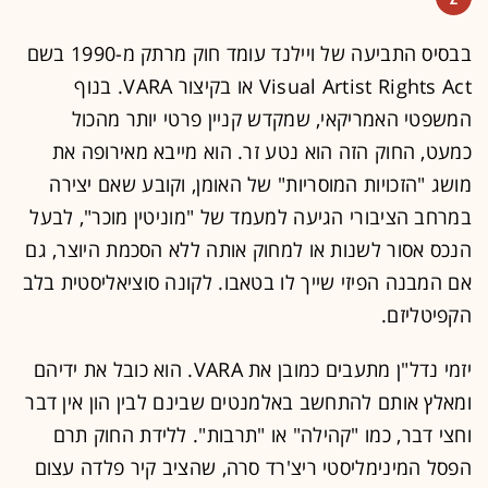
בבסיס התביעה של ויילנד עומד חוק מרתק מ-1990 בשם
Visual Artist Rights Act או בקיצור VARA. בנוף
המשפטי האמריקאי, שמקדש קניין פרטי יותר מהכול
כמעט, החוק הזה הוא נטע זר. הוא מייבא מאירופה את
מושג "הזכויות המוסריות" של האומן, וקובע שאם יצירה
במרחב הציבורי הגיעה למעמד של "מוניטין מוכר", לבעל
הנכס אסור לשנות או למחוק אותה ללא הסכמת היוצר, גם
אם המבנה הפיזי שייך לו בטאבו. לקונה סוציאליסטית בלב
הקפיטליזם.
יזמי נדל"ן מתעבים כמובן את VARA. הוא כובל את ידיהם
ומאלץ אותם להתחשב באלמנטים שבינם לבין הון אין דבר
וחצי דבר, כמו "קהילה" או "תרבות". ללידת החוק תרם
הפסל המינימליסטי ריצ'רד סרה, שהציב קיר פלדה עצום