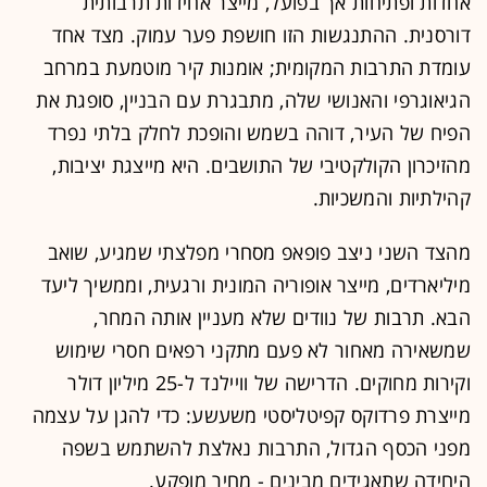
אחדות ופתיחות אך בפועל, מייצר אחידות תרבותית
דורסנית. ההתנגשות הזו חושפת פער עמוק. מצד אחד
עומדת התרבות המקומית; אומנות קיר מוטמעת במרחב
הגיאוגרפי והאנושי שלה, מתבגרת עם הבניין, סופגת את
הפיח של העיר, דוהה בשמש והופכת לחלק בלתי נפרד
מהזיכרון הקולקטיבי של התושבים. היא מייצגת יציבות,
קהילתיות והמשכיות.
מהצד השני ניצב פופאפ מסחרי מפלצתי שמגיע, שואב
מיליארדים, מייצר אופוריה המונית ורגעית, וממשיך ליעד
הבא. תרבות של נוודים שלא מעניין אותה המחר,
שמשאירה מאחור לא פעם מתקני רפאים חסרי שימוש
וקירות מחוקים. הדרישה של וויילנד ל-25 מיליון דולר
מייצרת פרדוקס קפיטליסטי משעשע: כדי להגן על עצמה
מפני הכסף הגדול, התרבות נאלצת להשתמש בשפה
היחידה שתאגידים מבינים - מחיר מופקע.