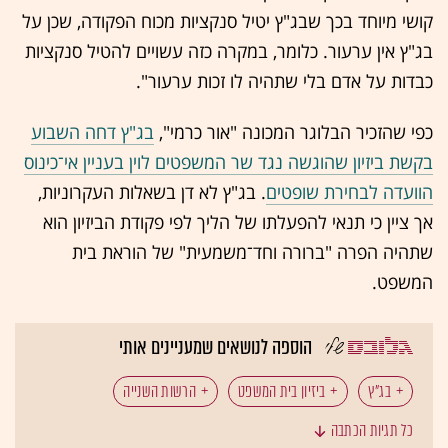
קושי מיוחד בכך שבג"ץ יטיל סנקציות מכוח הפקודה, שכן על
בג"ץ אין ערעור. כלומר, במקרה כזה עשויים להטיל סנקציות
כבדות על אדם בלי שתהיה לו זכות ערעור".
כפי שהזכיר הבלוגר המכונה "אור כרמי",
בג"ץ דחה השבוע
בקשת ביזיון שהוגשה נגד שר המשפטים לוין בעניין אי־כינוס
הוועדה לבחירת שופטים
. בג"ץ לא דן בשאלות העקרוניות,
אך ציין כי תנאי להפעלתו של הליך לפי פקודת הביזיון הוא
שתהיה הפרה "ברורה וחד־משמעית" של הוראת בית
המשפט.
הוספה לנושאים שמעניינים אותי
בג"ץ
ביזיון בית המשפט
הרשות השנייה
כל תגיות הכתבה
רשת 13
שלמה קרעי
יריב לוין