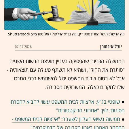
מה ההשלכות של הפרת פסק דין, ומה בג''ץ החליט? / אילוסטרציה: Shutterstock
יובל אינהורן
07.07.2026
הממשלה הכריזה שהפסיקה בעניין מועצת הרשות השנייה
"סותרת את החוק", ושהיא לא תשתף פעולה עם תוצאותיה -
אבל לא בטוח שבית המשפט יכול להשתמש בכלי המרכזי
שלו למקרים כאלה. המשרוקית מסבירה.
●
שופטי בג"ץ: אי־ציות לבית המשפט עשוי להביא להסרת
חסינות; לוין: "אחרוני הדיקטטורים"
●
חמישה נשיאי העליון לשעבר: "אי־ציות לבית המשפט -
המסמר האחרון בארון הקבורה של הדמוקרטיה"