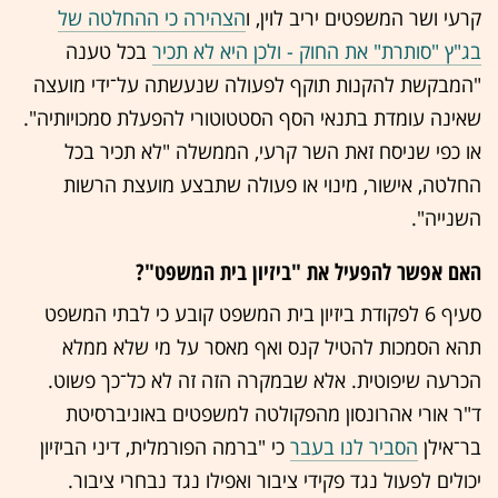
קרעי ושר המשפטים יריב לוין, ו
הצהירה כי ההחלטה של
בג"ץ "סותרת" את החוק - ולכן היא לא תכיר
בכל טענה
"המבקשת להקנות תוקף לפעולה שנעשתה על־ידי מועצה
שאינה עומדת בתנאי הסף הסטטוטורי להפעלת סמכויותיה".
או כפי שניסח זאת השר קרעי, הממשלה "לא תכיר בכל
החלטה, אישור, מינוי או פעולה שתבצע מועצת הרשות
השנייה".
האם אפשר להפעיל את "ביזיון בית המשפט"?
סעיף 6 לפקודת ביזיון בית המשפט קובע כי לבתי המשפט
תהא הסמכות להטיל קנס ואף מאסר על מי שלא ממלא
הכרעה שיפוטית. אלא שבמקרה הזה זה לא כל־כך פשוט.
ד"ר אורי אהרונסון מהפקולטה למשפטים באוניברסיטת
בר־אילן
הסביר לנו בעבר
כי "ברמה הפורמלית, דיני הביזיון
יכולים לפעול נגד פקידי ציבור ואפילו נגד נבחרי ציבור.