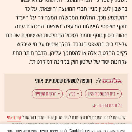
בחשבון לעניין מניין חברי המועצה 'היוצאת', על כל
המשתמע מכך, החלטת הממשלה המצהירה על היעדר
תוקף משפטי לפעולות המועצה 'היוצאת' המכהנת עתה
מהווה ניסיון נוסף וחמור לסיכול ההחלטות השיפוטיות שניתנו
על-ידי בית המשפט הנכבד ולהלך אימים על מי שיבקש
לקיים החלטות אלה או להסתמך עליהן. הדבר חותר תחת
עקרונות יסוד של שלטון חוק במדינה דמוקרטית".
הוספה לנושאים שמעניינים אותי
בית המשפט העליון
בג"ץ
הרשות השנייה
כל תגיות הכתבה
עוזי פוגלמן
אסתר חיות
אהרן ברק
לתשומת לבכם: מערכת גלובס חותרת לשיח מגוון, ענייני ומכבד בהתאם ל
קוד האתי
המופיע
בדו"ח האמון
לפיו אנו פועלים. ביטויי אלימות, גזענות, הסתה או כל שיח
אשר גרוניס
דורית ביניש
דמוקרטיה
בלתי הולם אחר מסוננים בצורה
אוטומטית
ולא יפורסמו באתר.
האתר עושה שימוש בעוגיות (Cookies) לצורך שיפור חוויית המשתמש, ניתוח נתוני