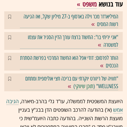
עוד בנושא
משפט
המיליארדר מכר וילה בארסוף ב-27 מיליון שקל, ואז הגיעה
רשות המסים
"אני יריתי בו": החשוד ברצח עורך הדין הסגיר את עצמו
למשטרה
הותר לפרסום: דודי אפל הוא החשוד המרכזי בפרשת הסתרת
הנכסים
"חוויה של ריזורט יוקרתי עם בריכה חצי אולימפית ומתחם
WELLNESS" (
תוכן שיווקי
)
היועצת המשפטית לממשלה, עו"ד גלי בהרב-מיארה,
הגיבה
אמש
(א') בהודעה להרכב השופטים הדן בבג"ץ בעניין
מועצת הרשות השנייה. בהודעה כתבה היועמ"שית כי
משבג"ץ פסק כי "חברי המועצה המתפטרים לא יובאו