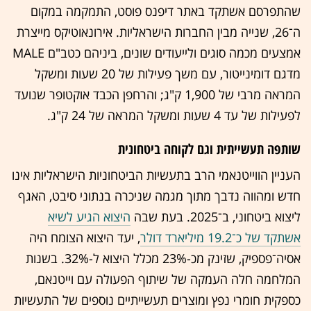
שהתפרסם אשתקד באתר דיפנס פוסט, התמקמה במקום
ה־26, שנייה מבין החברות הישראליות. אירונאוטיקס מייצרת
אמצעים מכמה סוגים ולייעודים שונים, ביניהם כטב"ם MALE
מדגם דומינייטור, עם משך פעילות של 20 שעות ומשקל
המראה מרבי של 1,900 ק"ג; והרחפן הכבד אוקטופר שנועד
לפעילות של עד 4 שעות ומשקל המראה של 24 ק"ג.
שותפה תעשייתית וגם לקוחה ביטחונית
העניין הווייטנאמי הרב בתעשיות הביטחוניות הישראליות אינו
חדש ומהווה נדבך מתוך מגמה שניכרה בנתוני סיבט, האגף
ליצוא ביטחוני, ב־2025. בעת שבה
היצוא הגיע לשיא
אשתקד של כ־19.2 מיליארד דולר
, יעד היצוא הצומח היה
אסיה־פספיק, שזינק מכ-23% מכלל היצוא ל-32%. בשנות
המלחמה חלה העמקה של שיתוף הפעולה עם וייטנאם,
כספקית חומרי נפץ ומוצרים תעשייתיים נוספים של התעשיות