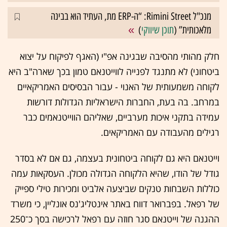
מנכ"ל Rimini Street: “ה-ERP מת, העתיד הוא בבינה
מלאכותית” (
תוכן שיווקי
)
חלק מהותי מהסיבה שבגינה אפ"י (האגף לפיקוח על יצוא
ביטחוני) לא מתנגד לפנייה לווייטנאם טמון בכך שארה"ב היא
לקוחה משמעותית של האנוי - עבור הבסיסים האמריקאיים
במרחב. בה בעת, החברות הישראליות הגדולות דורשות
עמידה בתקני איכות מערביים, שאליהם הווייטנאמים כבר
רגילים מהעבודה עם האמריקאים.
וייטנאם היא גם לקוחה ביטחונית בעצמה, גם אם לא בסדר
גודל של הודו, שהיא הלקוחה הגדולה מכולן. העסקאות עמה
כוללות השבחות טנקים שביצעה אלביט ומכירות טילי ספייק
של רפאל. בפברואר דווח באתר אינטליג'נס אונליין, כי משרד
ההגנה של וייטנאם סגר חוזה עם רפאל לרכישה בסך כ־250