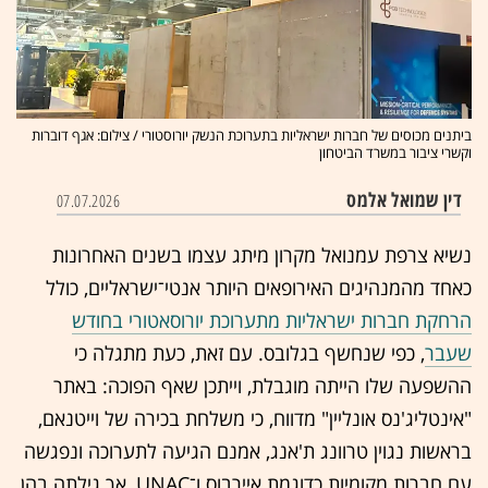
ביתנים מכוסים של חברות ישראליות בתערוכת הנשק יורוסטורי / צילום: אגף דוברות
וקשרי ציבור במשרד הביטחון
דין שמואל אלמס
07.07.2026
נשיא צרפת עמנואל מקרון מיתג עצמו בשנים האחרונות
כאחד מהמנהיגים האירופאים היותר אנטי־ישראליים, כולל
הרחקת חברות ישראליות מתערוכת יורוסאטורי בחודש
שעבר
, כפי שנחשף בגלובס. עם זאת, כעת מתגלה כי
ההשפעה שלו הייתה מוגבלת, וייתכן שאף הפוכה: באתר
"אינטליג'נס אונליין" מדווח, כי משלחת בכירה של וייטנאם,
בראשות נגוין טרוונג ת'אנג, אמנם הגיעה לתערוכה ונפגשה
עם חברות מקומיות כדוגמת איירבוס ו־UNAC, אך גילתה בהן