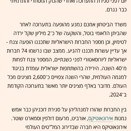
יום לפני סגירת התערוכה ואחרי שהנזק המסחרי והתדמיתי
כבר נגרם.
משרד הביטחון אמנם נמנע מהופעה בתערוכה לאחר
שהביתן הלאומי בוטל, והשקעה של כ־2 מיליון שקל ירדה
לטימיון, וכן מספר החברות הישראליות שתכננו הופעה צנח -
אך עדיין עשרות תכננו להגיע. ממצב שבו נרשמו 74 חברות
ישראליות ליורוסאטורי לפני כשנתיים, המספר צנח לפחות
מ־40 השנה. הירידה בהשתתפות ישראלית עומדת בניגוד
למגמה העולמית, שהרי השנה צפויים כ־2,600 מציגים מכל
העולם. מדובר באלף מציגים יותר מאשר בתערוכה הקודמת
ב־2024.
בין החברות שהורו למנהליהן על סגירת דוכניהן כבר אמש
נמנות
אירונאוטיקס
, אורביט, מרעום דולפין וסמארט שוטר.
אירונאוטיקס היא חברה שבדירוג המל"טים העולמי