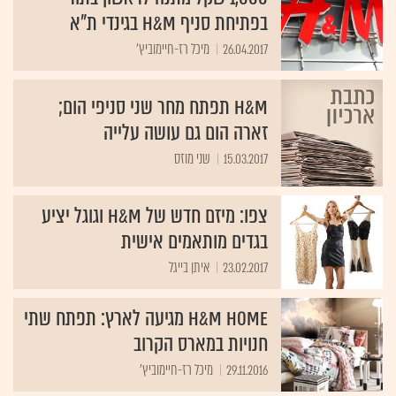
בפתיחת סניף H&M בגינדי ת"א
26.04.2017
מיכל רז-חיימוביץ'
H&M תפתח מחר שני סניפי הום;
זארה הום גם עושה עלייה
15.03.2017
שני מוזס
צפו: מיזם חדש של H&M וגוגל יציע
בגדים מותאמים אישית
23.02.2017
איתן בייגל
H&M HOME מגיעה לארץ: תפתח שתי
חנויות במארס הקרוב
29.11.2016
מיכל רז-חיימוביץ'