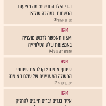
בגדי הילד החדשים: מה מציעות
הרשתות וכמה זה עולה?
{19}
אפרת אהרוני
H&M
H&M תאפשר לרכוש מוצריה
באמצעות שלט הטלוויזיה
{19}
אדוורטייזינג אייג'
H&M
שיתוף אופנתי: קבלו את שיתופי
הפעולה המעניינים של עולם האופנה
{19}
יעל בן ישראל
H&M
איזה בגדים גברים חייבים להחזיק