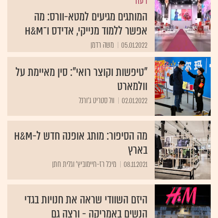
דעה
המותגים מגיעים למטא-וורס: מה
אפשר ללמוד מנייקי, אדידס ו־H&M
05.01.2022
משה רדמן
"טיפשות וקוצר רואי": סין מאיימת על
וולמארט
02.01.2022
וול סטריט ג'ורנל
מה הסיפור: מותג אופנה חדש ל-H&M
בארץ
08.11.2021
מיכל רז-חיימוביץ' וגלית חתן
היזם השוודי שראה את חנויות בגדי
הנשים באמריקה - ורצה גם