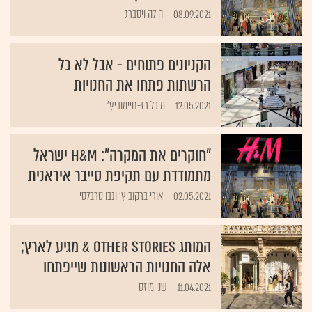
08.09.2021
הילה ויסברג
הקניונים פתוחים - אבל לא כל
הרשתות פתחו את החנויות
12.05.2021
מיכל רז-חיימוביץ'
"חוקרים את המקרה": H&M ישראל
מתמודדת עם תקיפת סייבר איראנית
02.05.2021
אורי ברקוביץ' ונבו טרבלסי
המותג Other Stories & מגיע לארץ;
אלה החנויות הראשונות שייפתחו
11.04.2021
שני מוזס