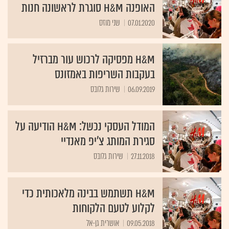
האופנה H&M סוגרת לראשונה חנות
07.01.2020
שני מוזס
H&M מפסיקה לרכוש עור מברזיל
בעקבות השריפות באמזונס
06.09.2019
שירות גלובס
המודל העסקי נכשל: H&M הודיעה על
סגירת המותג צ'יפ מאנדיי
27.11.2018
שירות גלובס
H&M תשתמש בבינה מלאכותית כדי
לקלוע לטעם הלקוחות
09.05.2018
אושרית גן-אל