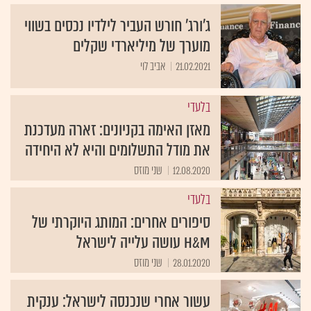
ג'ורג' חורש העביר לילדיו נכסים בשווי
מוערך של מיליארדי שקלים
21.02.2021
אביב לוי
בלעדי
מאזן האימה בקניונים: זארה מעדכנת
את מודל התשלומים והיא לא היחידה
12.08.2020
שני מוזס
בלעדי
סיפורים אחרים: המותג היוקרתי של
H&M עושה עלייה לישראל
28.01.2020
שני מוזס
עשור אחרי שנכנסה לישראל: ענקית