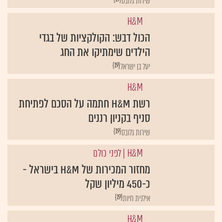
שירות גלובס
H&M
הכול דבש: הקולקציות של בגדי
הילדים שימתיקו את החג
{19}
יעל בן ישראל
H&M
רשת H&M חתמה על הסכם לפתיחת
סניף בקניון רננים
{19}
שירות גלובס
H&M
| לפני כולם
מחזור המכירות של H&M בישראל -
כ-450 מיליון שקל
{19}
אילנית חיות
H&M