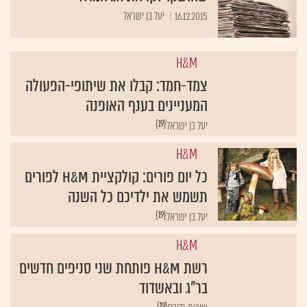
16.12.2015
יעל בן ישראל
H&M
צמד-חמד: קבלו את שיתופי-הפעולה
המעניינים בענף האופנה
{19}
יעל בן ישראל
H&M
כל יום פורים: קולקציית H&M לפורים
תשמש את ילדיכם כל השנה
{19}
יעל בן ישראל
H&M
רשת H&M פותחת שני סניפים חדשים
בר"ג ובאשדוד
{19}