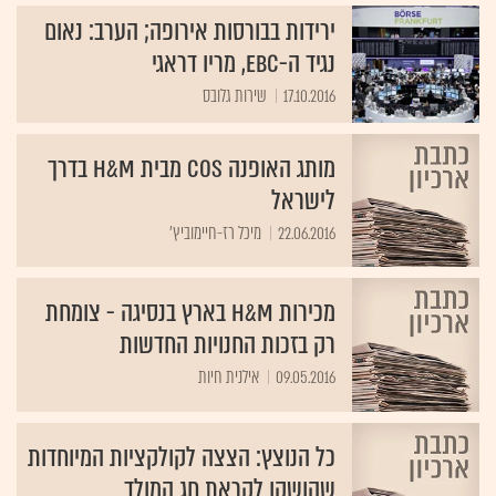
ירידות בבורסות אירופה; הערב: נאום
נגיד ה-EBC, מריו דראגי
17.10.2016
שירות גלובס
מותג האופנה COS מבית H&M בדרך
לישראל
22.06.2016
מיכל רז-חיימוביץ'
מכירות H&M בארץ בנסיגה - צומחת
רק בזכות החנויות החדשות
09.05.2016
אילנית חיות
כל הנוצץ: הצצה לקולקציות המיוחדות
שהושקו לקראת חג המולד