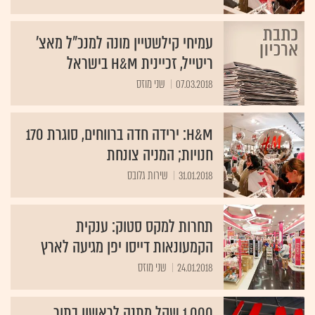
עמיחי קילשטיין מונה למנכ"ל מאצ'
ריטייל, זכיינית H&M בישראל
07.03.2018
שני מוזס
H&M: ירידה חדה ברווחים, סוגרת 170
חנויות; המניה צונחת
31.01.2018
שירות גלובס
תחרות למקס סטוק: ענקית
הקמעונאות דייסו יפן מגיעה לארץ
24.01.2018
שני מוזס
1,000 שקל מתנה לראשון בתור