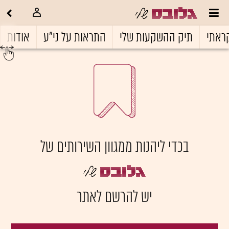
ראתי
תיק ההשקעות שלי
התראות על ני"ע
אודות
בכדי ליהנות ממגוון השירותים של
יש להרשם לאתר