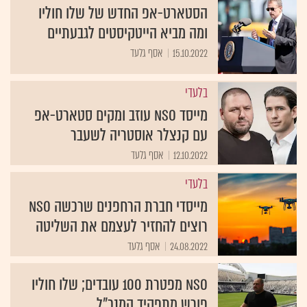
הסטארט-אפ החדש של שלו חוליו
ומה מביא הייטקיסטים לגבעתיים
15.10.2022
אסף גלעד
בלעדי
מייסד NSO עוזב ומקים סטארט-אפ
עם קנצלר אוסטריה לשעבר
12.10.2022
אסף גלעד
בלעדי
מייסדי חברת הרחפנים שרכשה NSO
רוצים להחזיר לעצמם את השליטה
24.08.2022
אסף גלעד
NSO מפטרת 100 עובדים; שלו חוליו
פורש מתפקיד המנכ"ל