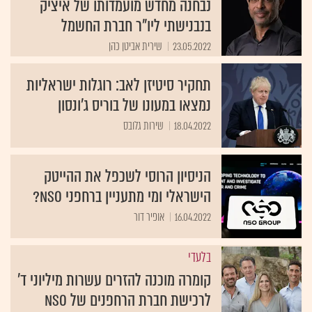
נבחנה מחדש מועמדותו של איציק
בנבנישתי ליו"ר חברת החשמל
23.05.2022
שירית אביטן כהן
תחקיר סיטיזן לאב: רוגלות ישראליות
נמצאו במעונו של בוריס ג'ונסון
18.04.2022
שירות גלובס
הניסיון הרוסי לשכפל את ההייטק
הישראלי ומי מתעניין ברחפני NSO?
16.04.2022
אופיר דור
בלעדי
קומרה מוכנה להזרים עשרות מיליוני ד'
לרכישת חברת הרחפנים של NSO