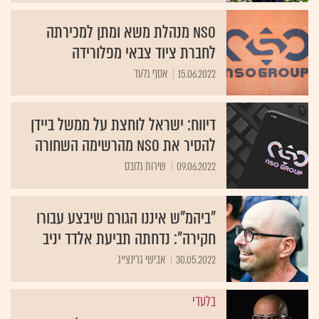
NSO מנהלת משא ומתן למכירתה
לחברת ציוד צבאי מפלורידה
15.06.2022
אסף גלעד
דיווח: ישראל לוחצת על ממשל ביידן
להסיר את NSO מהרשימה השחורה
09.06.2022
שירות גלובס
"ביהמ"ש איננו הגורם שיבצע עבורו
חקירה": נדחתה תביעת אלדד יניב
30.05.2022
אבישי גרינצייג
בלעדי