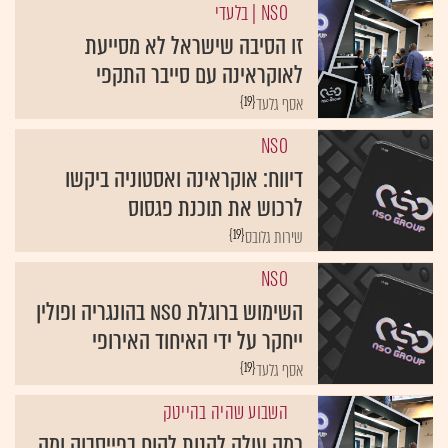
NSO
| בלעדי
זו הסיבה שישראל לא מסייעת
לאוקראינה עם סייבר התקפי
{19}
אסף גלעד
NSO
דיווח: אוקראינה ואסטוניה ביקשו
לרכוש את תוכנת פגסוס
{19}
שירות גלובס
NSO
השימוש ברוגלת NSO בהונגריה ופולין
ייחקר על ידי האיחוד האירופי
{19}
אסף גלעד
השבוע שהיה בהייטק
כמה עולה לקנות לקוח בפייסבוק ומה