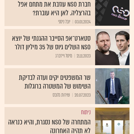
חברת NSO עוזבת את מתחם אפל
בהרצליה. לאן היא עוברת?
03.01.2024
יובל ניסני
סטארט־אפ הסייבר ההגנתי של יוצא
NSO השלים גיוס של 35 מיליון דולר
21.11.2023
מיטל וייזברג
שר המשפטים יקים ועדה לבדיקת
השימוש של המשטרה ברוגלות
20.07.2023
שירות גלובס
ניתוח
המתחרה של NSO נסגרת, והיא כנראה
לא תהיה האחרונה