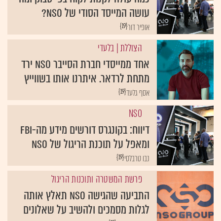
עושה המייסד הסודי של NSO?
{19}
אופיר דור
הצוללת
| בלעדי
אחד ממייסדי חברת הסייבר NSO ירד
מתחת לרדאר. איתרנו אותו בשווייץ
{19}
אסף גלעד
NSO
דיווח: בקונגרס דורשים מידע מה-FBI
ומאפל על תוכנת הריגול של NSO
{19}
נבו טרבלסי
פרשת המשטרה ותוכנות הריגול
התביעה שהגישה NSO תאלץ אותה
לגלות מסמכים ולהשיב על שאלונים