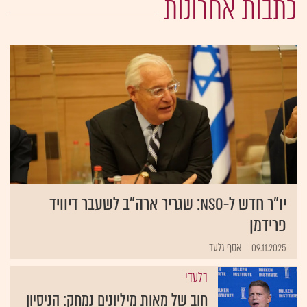
כתבות אחרונות
יו"ר חדש ל-NSO: שגריר ארה"ב לשעבר דיוויד
פרידמן
09.11.2025
אסף גלעד
בלעדי
חוב של מאות מיליונים נמחק: הניסיון