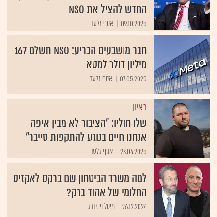
החדש להציל את NSO
09.10.2025
אסף גלעד
חבר מושבעים הכריע: NSO תשלם 167
מיליון דולר למטא
07.05.2025
אסף גלעד
ראיון
שלו חוליו: "הציבור לא מבין איפה
אנחנו חיים בנוגע להתקפות סייבר"
23.04.2025
אסף גלעד
למה משרד הביטחון שם ברקס לאקזיט
החלומי של אהוד ברק?
26.12.2024
מיטל וייזברג