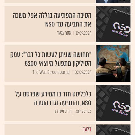
הסיבה המפתיעה בגללה אפל משכה
את התביעה נגד NSO
19.09.2024
אסף גלעד
"תחושה שניתן לעשות כל דבר": עמק
הסיליקון מתפעל מיוצאי 8200
The Wall Street Journal
02.09.2024
כלכליסט חזר בו ממידע שפרסם על
NSO, והתביעה נגדו הוסרה
31.07.2024
מיטל וייזברג
בלעדי