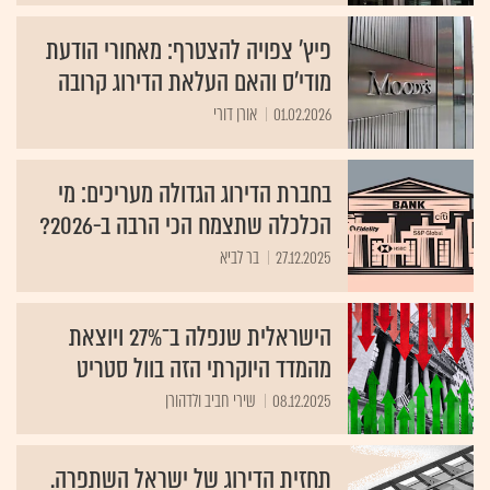
פיץ' צפויה להצטרף: מאחורי הודעת
מודי'ס והאם העלאת הדירוג קרובה
01.02.2026
אורן דורי
בחברת הדירוג הגדולה מעריכים: מי
הכלכלה שתצמח הכי הרבה ב-2026?
27.12.2025
בר לביא
הישראלית שנפלה ב־27% ויוצאת
מהמדד היוקרתי הזה בוול סטריט
08.12.2025
שירי חביב ולדהורן
תחזית הדירוג של ישראל השתפרה.