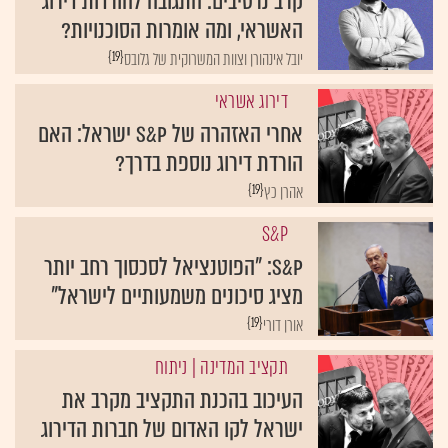
קרב נרטיבים: התגובה להורדות דירוג
האשראי, ומה אומרות הסוכנויות?
{19}
יובל אינהורן וצוות המשרוקית של גלובס
דירוג אשראי
אחרי האזהרה של S&P ישראל: האם
הורדת דירוג נוספת בדרך?
{19}
אהרן כץ
S&P
S&P: "הפוטנציאל לסכסוך רחב יותר
מציג סיכונים משמעותיים לישראל"
{19}
אורן דורי
תקציב המדינה
| ניתוח
העיכוב בהכנת התקציב מקרב את
ישראל לקו האדום של חברות הדירוג