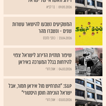
דירוג האשראי של ישראל
09.05.2026
בר לביא
המשקיעים נשבעו להישאר עשרות
שנים - ונשברו מהר
23.04.2026
כתבי גלובס
שיפור תחזית הדירוג לישראל צפוי
להידחות בגלל המערכה באיראן
04.03.2026
אורן דורי
S&P: "התרחיש מול איראן חמור, אבל
ישראל הוכיחה חוסן היסטורי"
03.03.2026
אורן דורי