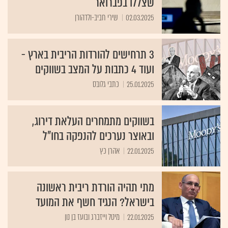
שצללו בפברואר
02.03.2025
שירי חביב-ולדהורן
3 תרחישים להורדות הריבית בארץ -
ועוד 4 כתבות על המצב בשווקים
25.01.2025
כתבי גלובס
בשווקים מתמחרים העלאת דירוג,
ובאוצר נערכים להנפקה בחו"ל
22.01.2025
אהרן כץ
מתי תהיה הורדת ריבית ראשונה
בישראל? הנגיד חשף את המועד
22.01.2025
מיטל וייזברג ובועז בן נון