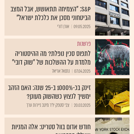
S&P: "הצמיחה תתאושש, אבל המצב
הביטחוני מסכן את כלכלת ישראל"
09.05.2025
אורן דורי
פרשנות
לתפוס סכין נופלת? מה ההיסטוריה
מלמדת על ההשלכות של "שוק דובי"
07.04.2025
נתנאל אריאל
זינק בכ-1000% ב-25 שנה: האם הזהב
ימשיך לנצוץ כשהשוק מעונן?
20.03.2025
צבי סטפק יו"ר מיטב ניירות ערך
חודש אדום בוול סטריט: אלה המניות