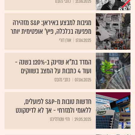
21.06.2025
כתבי גלובס
מגיבות למבצע באיראן: S&P מזהירה
מפגיעה בכלכלה, פיץ' אופטימית יותר
17.06.2025
אורן דורי
המדד בת"א שזינק ב-120% בשנה -
ועוד 4 כתבות על המצב בשווקים
07.06.2025
כתבי גלובס
חדשות טובות מ-S&P לפועלים,
ללאומי ולמזרחי - אך לא לדיסקונט
29.05.2025
חזי שטרנליכט