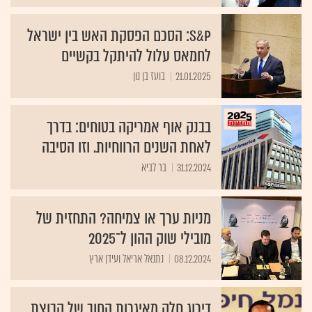
S&P: הסכם הפסקת האש בין ישראל
לחמאס עלול להיתקל בקשיים
21.01.2025
בועז בן נון
בבנק אוף אמריקה בטוחים: בדרך
לאחת השנים הרווחיות. וזו הסיבה
31.12.2024
בר לביא
מניות ערך או צמיחה? התחזית של
מובילי שוק ההון ל־2025
08.12.2024
נתנאל אריאל ועידן ארץ
דירוג חלק מאיגרות החוב של קבוצת