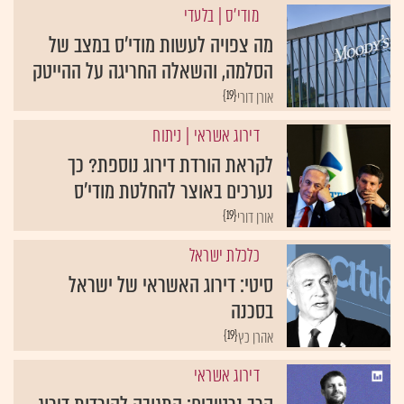
מודי'ס
| בלעדי
מה צפויה לעשות מודי'ס במצב של
הסלמה, והשאלה החריגה על ההייטק
{19}
אורן דורי
דירוג אשראי
| ניתוח
לקראת הורדת דירוג נוספת? כך
נערכים באוצר להחלטת מודי'ס
{19}
אורן דורי
כלכלת ישראל
סיטי: דירוג האשראי של ישראל
בסכנה
{19}
אהרן כץ
דירוג אשראי