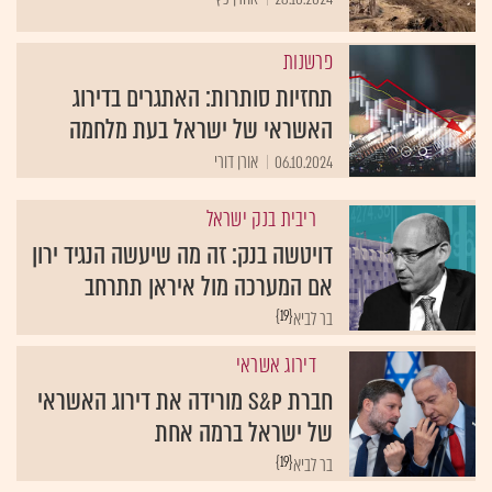
פרשנות
תחזיות סותרות: האתגרים בדירוג
האשראי של ישראל בעת מלחמה
06.10.2024
אורן דורי
ריבית בנק ישראל
דויטשה בנק: זה מה שיעשה הנגיד ירון
אם המערכה מול איראן תתרחב
{19}
בר לביא
דירוג אשראי
חברת S&P מורידה את דירוג האשראי
של ישראל ברמה אחת
{19}
בר לביא