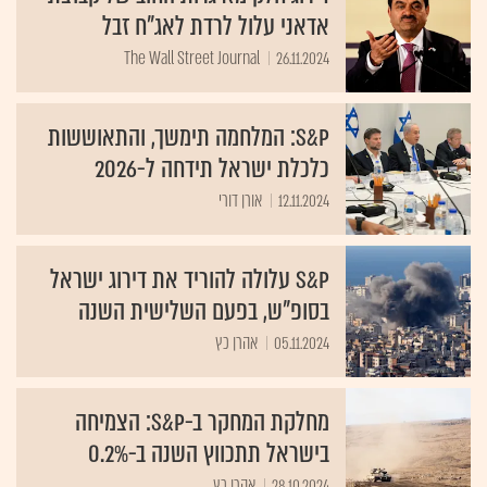
אדאני עלול לרדת לאג"ח זבל
The Wall Street Journal
26.11.2024
S&P: המלחמה תימשך, והתאוששות
כלכלת ישראל תידחה ל-2026
12.11.2024
אורן דורי
S&P עלולה להוריד את דירוג ישראל
בסופ"ש, בפעם השלישית השנה
05.11.2024
אהרן כץ
מחלקת המחקר ב-S&P: הצמיחה
בישראל תתכווץ השנה ב-0.2%
28.10.2024
אהרן כץ