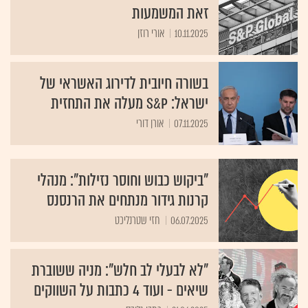
זאת המשמעות
10.11.2025
אורי רוזן
בשורה חיובית לדירוג האשראי של
ישראל: S&P מעלה את התחזית
07.11.2025
אורן דורי
"ביקוש כבוש וחוסר נזילות": מנהלי
קרנות גידור מנתחים את הרנסנס
06.07.2025
חזי שטרנליכט
"לא לבעלי לב חלש": מניה ששוברת
שיאים - ועוד 4 כתבות על השווקים