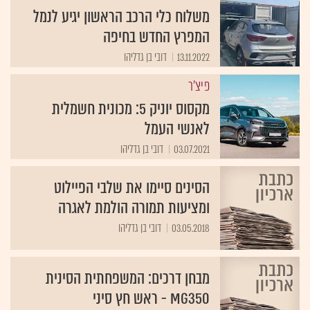
משלוח כלי הרכב הראשון יגיע לנמל
המפרץ החדש בחיפה
13.11.2022
דובי בן גדליהו
פיצ'ר
מקסוס יוניק 5: מכונית חשמלית
לאנשי העמל
03.07.2021
דובי בן גדליהו
הסינים סיימו את שלבי הפיילוט
ומציעות תמורה הולמת לאגרה
03.05.2018
דובי בן גדליהו
מבחן דרכים: המשפחתית הסינית
MG350 - ראש חץ סיני