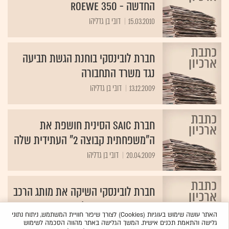
החדשה - ROEWE 350
15.03.2010
דובי בן גדליהו
חברת לובינסקי בוחנת הגשת תביעה
נגד משרד התחבורה
13.12.2009
דובי בן גדליהו
חברת SAIC הסינית חושפת את
ה"משפחתית קבוצה 2" העתידית שלה
20.04.2009
דובי בן גדליהו
חברת לובינסקי השיקה את מותג הרכב
הסיני SAIC בישראל
האתר עושה שימוש בעוגיות (Cookies) לצורך שיפור חוויית המשתמש, ניתוח נתוני
17.03.2009
דובי בן גדליהו
גלישה והתאמת תכנים אישית. המשך הגלישה באתר מהווה הסכמה לשימוש