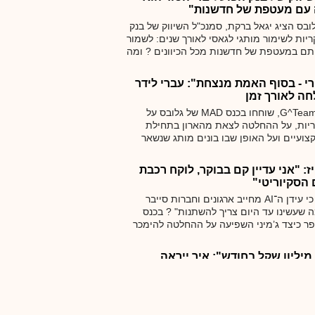
 עם מעטפת של חדשנות"
 בכנס MAD של גלובס הציג יגאל ברקת, סמנכ"ל השיווק של בנק
יות לשימור מותגי לגאסי לאורך שנים: לשמור
ותם במעטפת של חדשנות מכל הכיוונים ? ומה
דש של גלובס?
י - בסוף האמת מנצחת": עברי לידר
ה לאורך זמן
עברי לידר וערן גפן, מנכ”ל G^Team, שוחחו בכנס MAD של גלובס על
יות, על ההחלטה לצאת מהארון בתחילת
צועיים ועל האופן שבו בונים מותג שנשאר
ז: "אני עדיין קם בבוקר, לוקח רכבת
הסקיוריטי"
מייסד וויז עמי לוטבק סבור כי עידן ה־AI מחייב ארגונים וחברות סייבר
 שעשינו עד היום צריך להשתנות" ? בכנס
וא סיפר כיצד ג’מיני השפיעה על ההחלטה להימכר
דוע מודלי AI הפכו לתשתית קריטית, ולמה דווקא היום קל יותר
תר להצליח בו
יליון שקל בחודש": איך ייראה
 מהפכת ה-AI?
בפאנל מורחב של יזמים ומשקיעים שנערך בכנס TECH IL של גלובס, ניסו
אה שוק ההייטק הישראלי בעקבות מהפכת ה-
גדולים, ומה המדינה יכולה לעשות כדי לשמר את