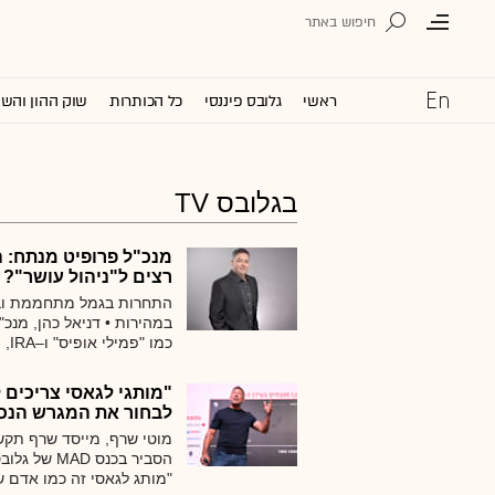
ראשי
גלובס פיננסי
כל הכותרות
שוק ההון והש
בגלובס TV
מנכ"ל פרופיט מנתח: 
רצים ל"ניהול עושר"?
התחרות בגמל מתחממת ובמ
במהירות • דניאל כהן, מנכ
כמו
מחזקת את המומחים ולא מ
סדרת מפגשים בשיתוף פר
"מותגי לגאסי צריכים
לבחור את המגרש הנכו
"מותג לגאסי זה כמו אדם 