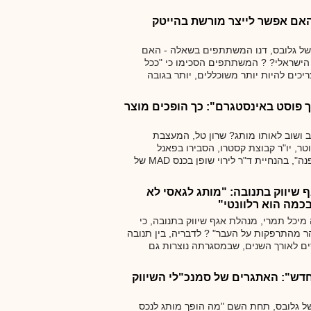
 דבר אחד שכל המותגים רוצים לעשות -
האם אפשר לייצר מורשת בהייטק
פאנל במסגרת כנס MAD של גלובס, דנו המשתתפים בשאלה - האם
 הישראלי? ? המשתתפים הסכימו כי "ככל
כים להיות יותר משוכללים, יותר בגובה
ך פוסט באינסטגרם": כך הופכים מוצר
ב ושוב לאותו מותג? שרון טל, המעצבת
טר, יו"ר קבוצת קסטרו, הסבירו בפאנל
"אייקונים לא יוצאים מהאופנה", בהנחיית ד"ר לירוי שופן בכנס MAD של
שת וחוויה עדיין מנצחות גם בעידן הרשתות
 שיווק בתנובה: "מותג לגאסי לא
כמה הוא רלוונטי"
 טענה מיכל תמרי, מנהלת אגף שיווק בתנובה, כי
הר מהתרפקות על העבר" ? לדבריה, בין תנובה
ים לאורך השנים, שבמסגרתה נוצרות גם
ש": האתגרים של סמנכ"לי השיווק
אנל מורחב בכנס MAD של גלובס, תחת השם "מה הופך מותג לנכס