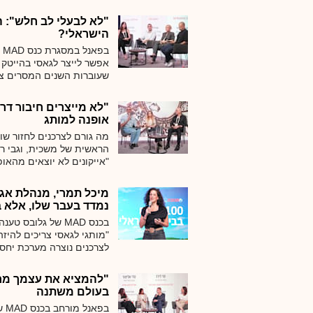
קדימה ולהבקיע. הוא עושה
להישאר רלוונטי"
"לא לבעלי לב חלש": 
הישראלי?
ב
אפשר לייצר לגאסי בהייטק
שעוברות השנים המסרים צרי
העיניים"
"לא מייצרים חיבור דר
אופנה למותג
מה גורם לצרכנים לחזור שו
הראשית של משכית, וגבי רו
גלובס מדוע אותנטיות, מור
החברתיות
מיכל תמרי, מנהלת אגף
נמדד בעבר שלו, אלא ב
בכנס MAD של גלובס
"מותגי לגאסי צריכים להיז
לצרכנים נוצרה מערכת יחס
ציפיות ומחויבויות
"להמציא את עצמך מחד
בעולם משתנה
בפ