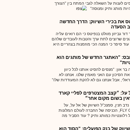
ים לענות על השאלה לגבי המתח בין "הצורך
להיות מותג ותיק ומנוסה"
ס את בכירי השיווק: הדרך החדשה
ב הסעדה
, סיפר דור גביזון מוולט בנפיטס כי הם רואים עליה
נים שרוצים לתת ערך והטבות לעובדים שלהם
עוד סיפר כי המנה הכי מוזמנות בצהריים היא
ניכר שעובדים בצהריים רוצים רגעי אושר, ולא
יאטה"
לובס: "האתגר החדש של מותגים הוא
יות"
אמרה בר און: "מנסים להסיט אותנו לכל כיוון
ת הסיכון עם האני מאמין שלנו. אנחנו לא
אלי, אבל אנחנו גם לא להקת המעודדות שלו"
נו מדברים לחמישה דורות במקביל"
 על: ״קצב המצטרפים לפליי קארד
אין בשום מקום אחר״
 סיפר נדב חנין, סמנכ"ל השיווק של אל על, על
המאבק סביב מועדון FLY CARD, הכניסה של החברה לעולם המלונות
 רלוונטיות כמותג ותיק ? עוד הסביר מה
ה האחרות ולמה הצרכן הישראלי מעדיף לטוס
יווק של בנק הפועלים: "הסוד הוא