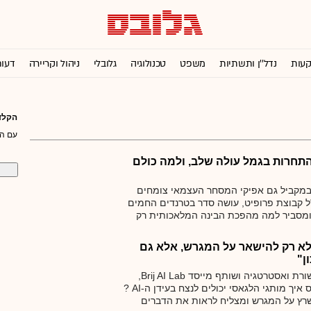
קעות
נדל''ן ותשתיות
משפט
טכנולוגיה
גלובלי
ניהול וקריירה
דעו
הקלד
עם הב
התחרות בגמל עולה שלב, ולמה כולם
קביל גם אפיקי המסחר העצמאי צומחים
"ל קבוצת פרופיט, עושה סדר בטרנדים החמים
 "פמילי אופיס" ו–IRA, ומסביר למה מהפכת הבינה המלאכותית רק
חליפה אותם •
"המסלול לצמיחה פיננסית",
ופיט
 לא רק להישאר על המגרש, אלא גם
ן"
מוטי שרף, מייסד שרף תקשורת ואסטרטגיה ושותף מייסד Brij AI Lab,
הסביר בכנס MAD של גלובס איך מותגי הלגאסי יכולים לנצח בעידן ה-AI ?
שרץ על המגרש ומצליח לראות את הדברים