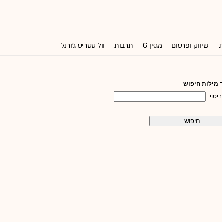
ת
שיווק ופרסום
מגזין G
תרבות
וול סטריט ג'ורנל
 מילות חיפוש
יטוי