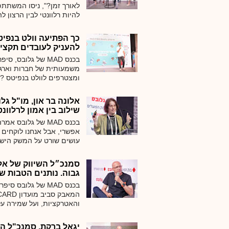
לאורך זמן?", ניסו המשתתפ
להיות רלוונטי לבין הרצון 
כך הפתיעה וולט בנפיט
להעניק לעובדים תקצי
בכנס MAD של גלובס
משמעותית של חברות וארגו
ומצטרפים לוולט בנפיטס ? 
שווארמה ואחריה המבורגר: "
לאכול משהו מעולמות הד
אלונה בר און, מו"ל ג
שילוב בין אמון לרלוונט
בכנס MAD של גלובס 
אפשרי, אבל אנחנו לוקחים א
עושים שורט על המשק הישר
? לדברי מו"ל גלובס, "אנח
סמנכ״ל השיווק של אל
גבוה. נותנים הטבות ש
בכנס MAD של גלובס
והאטרקציות, ועל שמירה על
היתרונות על חברות התעופ
עם אל על
יגאל ברקת, סמנכ"ל הש