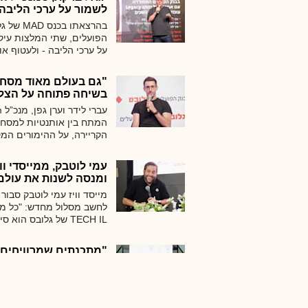
לשמור על ערכי הליבה
בהרצאתו
הפועלים, שתי המלצות עיקר
על ערכי הליבה - ולעטוף א
הוא חושב על הקמפיין הח
"גם בעולם מאוד מסחר
בשיחה פתוחה על הצלח
המתח בין אותנטיות למסחר
הקריירה, על ההימורים המק
רלוונטי לאורך שנים
עמי לוטבק, ממייסדי ווי
ומנסה לשנות את עולם 
לחשב מסלול מחדש: "כל מה
TECH IL של גלובס ה
לגוגל, מ
להקים סטארט־אפ וקשה יו
"מתכנתים שמרוויחים מ
ההייטק הישראלי בעקבות
המשתתפים להעריך איך ייר
AI, מי יהיו המרוויחים ה