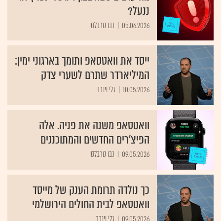
ננעל?
05.06.2026
נבו טרבלסי
ייסד את וואטסאפ ותומך בארגוני ימין:
המיליארדר שתרם לשערי צדק
10.05.2026
גלי וינרב
וואטסאפ משנה את פניה. אלה
הפיצ'רים החדשים והמתוכננים
09.05.2026
נבו טרבלסי
כך נולדה תרומת הענק של מייסד
וואטסאפ לבית החולים הירושלמי
09.05.2026
גלי וינרב