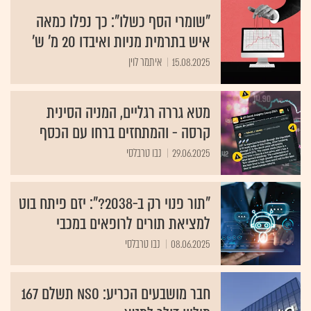
"שומרי הסף כשלו": כך נפלו כמאה
איש בתרמית מניות ואיבדו 20 מ' ש'
15.08.2025
איתמר לוין
מטא גררה רגליים, המניה הסינית
קרסה - והמתחזים ברחו עם הכסף
29.06.2025
נבו טרבלסי
"תור פנוי רק ב-2038?": יזם פיתח בוט
למציאת תורים לרופאים במכבי
08.06.2025
נבו טרבלסי
חבר מושבעים הכריע: NSO תשלם 167