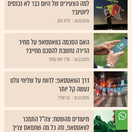
למה הצעירים של היום כבר לא נכנסים
ליוטיוב?
14.01.2026
גלית חתן
האם הסכמה בוואטסאפ על מחיר
הדירה נחשבת להסכם מחייב?
18.12.2025
עו"ד יגאל קולוף
דרך הוואטסאפ: לדווח על שליחי וולט
נעשה קל יותר
15.12.2025
נבו שפיר
תיעודים מהשטח: צה"ל התמכר
לוואטסאפ, וזה כל מה שחמאס צריך