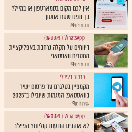
אין לכם מקום בסמארטפון או במייל?
כך תפנו שטח אחסון
{19}
נבו טרבלסי
WhatsApp (וואטסאפ)
דיווחים על תקלה נרחבת באפליקציית
המסרים וואטסאפ
{19}
נבו טרבלסי
פרסום דיגיטלי
מקמפיין בטלגרם עד פרסום ישיר
בוואטסאפ: המגמות שיובילו ב־2025
{19}
אלירן דורון
WhatsApp (וואטסאפ)
לא אוהבים הודעות קוליות? הפיצ'ר