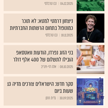
04.12.2025
נבו טרבלסי
ניצחון דרמטי למטא: לא תוכר
כמונופול בתחום הרשתות החברתיות
18.11.2025
נבו טרבלסי
בני הזוג נפרדו, הודעות וואטסאפ
הובילו לתשלום של 400 אלף דולר
08.10.2025
אלה לוי-וינריב
סקר חדש: הישראלים צורכים מדיה 13
שעות ביום
30.09.2025
גלית חתן