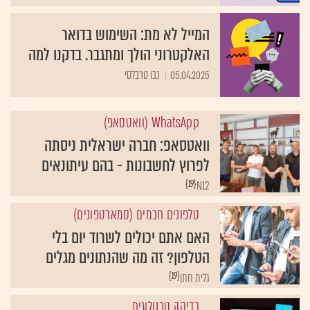
המייל לא מת: השימוש בדואר
האלקטרוני הולך ומתגבר. בדקנו למה
05.04.2025
נבו טרבלסי
WhatsApp (וואטסאפ)
וואטסאפ: חברה ישראלית ניסתה
לפרוץ לחשבונות - בהם עיתונאים
{19}
N12
טלפונים חכמים (סמארטפונים)
האם אתם יכולים לשרוד יום בלי
הטלפון? זה מה שהנתונים מגלים
{19}
גלית חתן
בדיקה טכנולוגית