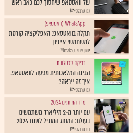
של וואטסאפ שיחסוך לכם כאב ראש
{19}
נבו טרבלסי
WhatsApp (וואטסאפ)
תקלה בוואטסאפ: האפליקציה קורסת
למשתמשי אייפון
{19}
יונתן אפולט, mako
בדיקה טכנולוגית
הבינה המלאכותית מגיעה לוואטסאפ.
איך זה ייראה?
{19}
נבו טרבלסי
מדד המותגים 2024
עם יותר מ-2 מיליארד משתמשים
בעולם: המותג המוביל לשנת 2024
{19}
נבו טרבלסי