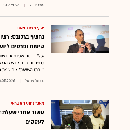
עמירם גיל
15.06.2026
יעוץ משכנתאות
נחשף בגלובס: רשו
טיסות ופרסים ליו
עפ"י טיוטה שפרסמה רשות ש
כנסים והטבות • ראש הרשות
טובתו האישית" • חשיפת ג
נתנאל אריאל
4.05.2026
מאגר נתוני האשראי
עשור אחרי שעלתה 
לעסקים