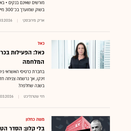
מורשים שאינם בנקים • באו
בשוק שמוערך בכ־300 מיליארד שקל
אריק מירובסקי
03.2026
כאל
המלחמה
בחברת כרטיסי האשראי נית
זינקו, אך נרשמה צניחה ח
בשנה שחלפה?
חזי שטרנליכט
.03.2026
משה כחלון
בלי קלון: הסדר ה