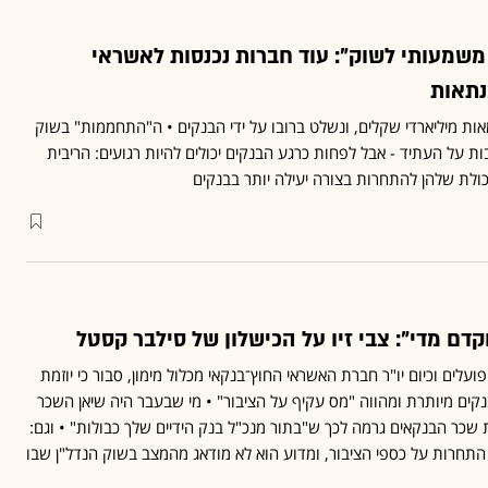
משמעותי לשוק": עוד חברות נכנסות לאשראי
נתאות
ת מיליארדי שקלים, ונשלט ברובו על ידי הבנקים • ה"התחממות" בשוק
ות על העתיד - אבל לפחות כרגע הבנקים יכולים להיות רגועים: הריבית
ולת שלהן להתחרות בצורה יעילה יותר בבנקים
קדם מדי": צבי זיו על הכישלון של סילבר קסטל
פועלים וכיום יו"ר חברת האשראי החוץ־בנקאי מכלול מימון, סבור כי יוזמת
קים מיותרת ומהווה "מס עקיף על הציבור" • מי שבעבר היה שיאן השכר
 שכר הבנקאים גרמה לכך ש"בתור מנכ"ל בנק הידיים שלך כבולות" • וגם:
 התחרות על כספי הציבור, ומדוע הוא לא מודאג מהמצב בשוק הנדל"ן שבו