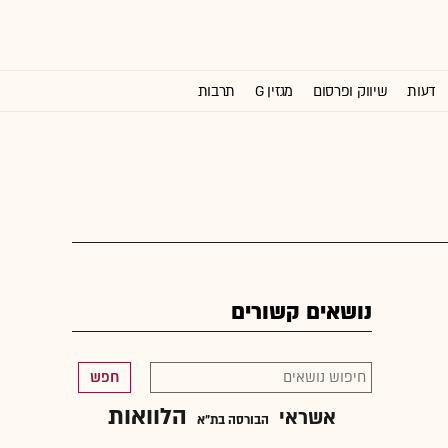
דעות
שיווק ופרסום
מגזין G
תרבות
וול סטריט ג'ורנל
נושאים קשורים
חפש
הלוואות
אשראי
הבורסה בת"א