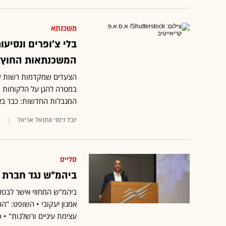
משכנתא
בלי צ'ופרים ונסיע
המשכנתאות החוץ־
הצעדים שמקדמות רשות שוק
במטרה להגן על הלקוחות 
המגבלות החדשות: כבר באז
יובל ניסני ונתנאל אריאל
סלייס
ביהמ"ש נגד חברת
ביהמ"ש המחוזי אישר לבטל 
אמנון יעקובי • השופט: "
עצימת עיניים ורשלנות" • פ