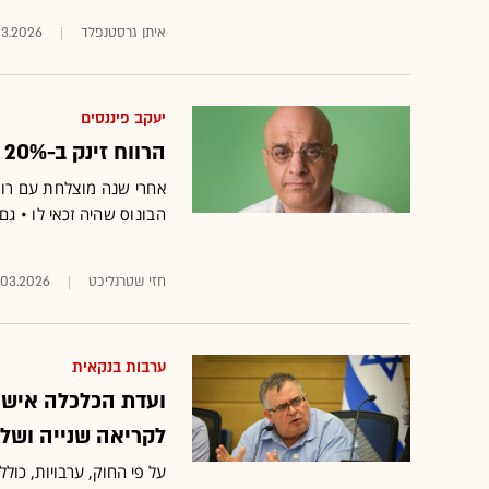
איתן גרסטנפלד
03.2026
יעקב פיננסים
הרווח זינק ב-20% ויו"ר יעקב פיננסים נקט בצעד לחיזוק ההון העצמי
הבונוס שהיה זכאי לו • ג
חזי שטרנליכט
1.03.2026
ערבות בנקאית
ועדת הכלכלה אישר
לקריאה שנייה ושל
על פי החוק, ערבויות, כולל 