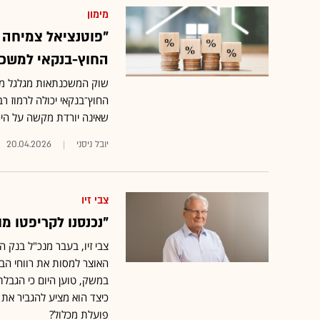
מימון
"פוטנציאל צמיחה 
החוץ-בנקאי למשכ
שוק המשכנתאות מגלגל מאו
החוץ־בנקאי יכולה לרמוז רב
שאינה יורדת מקשה על היכ
יובל ניסני
20.04.2026
צבי זיו
"נכנסנו לקריפטו מו
צבי זיו, בעבר מנכ"ל בנק ה
האוצר למסות את רווחי הבנ
במשק, טוען היום כי הגבלת
כיצד הוא מציע להגביר את
פועלת מכלול?