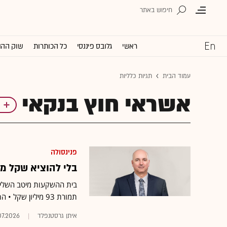
ראשי
גלובס פיננסי
כל הכותרות
שוק ההו
עמוד הבית
תגיות כלליות
אשראי חוץ בנקאי
פנינסולה
בלי להוציא שקל מה
בית ההשקעות מיטב השלי
תמורת 93 מיליון שקל • התמורה למוכרים: מניות מיטב שעלו כ-1,000%
איתן גרסטנפלד
07.2026