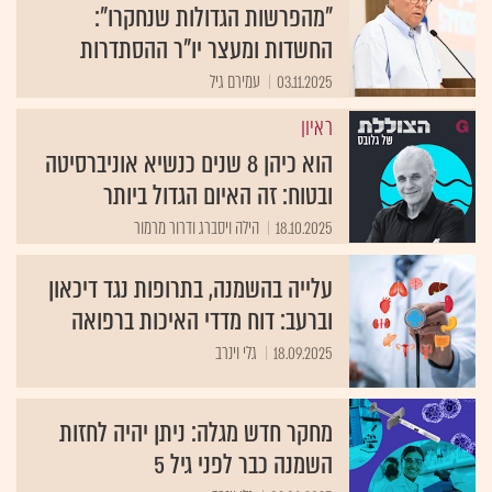
"מהפרשות הגדולות שנחקרו":
החשדות ומעצר יו"ר ההסתדרות
03.11.2025
עמירם גיל
ראיון
הוא כיהן 8 שנים כנשיא אוניברסיטה
ובטוח: זה האיום הגדול ביותר
18.10.2025
הילה ויסברג ודרור מרמור
עלייה בהשמנה, בתרופות נגד דיכאון
וברעב: דוח מדדי האיכות ברפואה
18.09.2025
גלי וינרב
מחקר חדש מגלה: ניתן יהיה לחזות
השמנה כבר לפני גיל 5