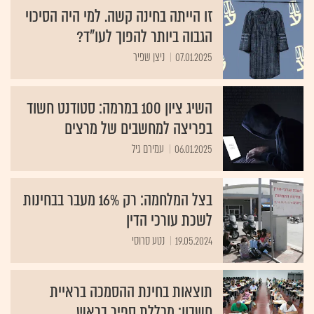
זו הייתה בחינה קשה. למי היה הסיכוי
הגבוה ביותר להפוך לעו"ד?
07.01.2025
ניצן שפיר​
השיג ציון 100 במרמה: סטודנט חשוד
בפריצה למחשבים של מרצים
06.01.2025
עמירם גיל
בצל המלחמה: רק 16% מעבר בבחינות
לשכת עורכי הדין
19.05.2024
נטע סרוסי
תוצאות בחינת ההסמכה בראיית
חשבון: מכללת ספיר בראש