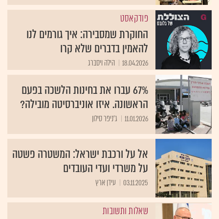
פודקאסט
החוקרת שמסבירה: איך גורמים לנו
להאמין בדברים שלא קרו
18.04.2026
הילה ויסברג
67% עברו את בחינות הלשכה בפעם
הראשונה. איזו אוניברסיטה מובילה?
11.01.2026
ג'ניפר סילון
אל על ורכבת ישראל: המשטרה פשטה
על משרדי ועדי העובדים
03.11.2025
עידן ארץ
שאלות ותשובות