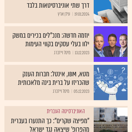
דרך שתי אוניברסיטאות בלבד
19.01.2024
עידן ארץ
יוזמה חדשה: מנכ"לים בכירים במשק
ילוו בעלי עסקים בקווי העימות
13.12.2023
מיטל וייזברג
מטא, IBM, אינטל: חברות הענק
שהכריזו על ברית בינה מלאכותית
05.12.2023
מיטל וייזברג
האוניברסיטה העברית
"מפיצה שקרים": כך התנערו בעברית
מהפרופ' שיצאה נגד ישראל