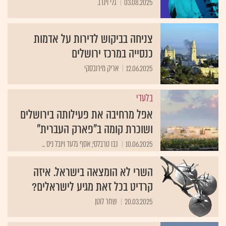
03.08.2025
גלי וינרב
צניחה בביקוש לדירות על אדמות
כנסייה במרכז ירושלים
12.06.2025
אריק מירובסקי
בלעדי
אפל מרחיבה את פעילותה בירושלים
ושוכרת קומה ב"פארק העברית"
10.06.2025
נבו טרבלסי, אסף גלעד ויובל ניס ...
השרי לא הומצאה בישראל. איזה
קרדיט בכל זאת מגיע לישראלים?
20.03.2025
שחר לוטן