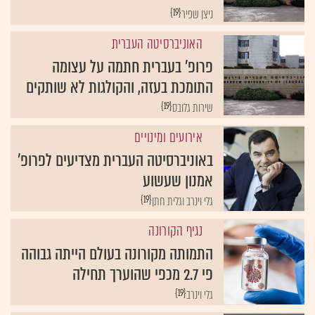
{19}
ניצן שפיר
האוניברסיטה העברית
פרופ' בעברית חתמה על עצומה
התומכת בעזה, והקולגות לא שותקים
{19}
שירות גלובס
אירועים ומינויים
באוניברסיטה העברית מצדיעים לפרופ'
אמנון שעשוע
{19}
גלי וינרב וגלית חתן
נגיף הקורונה
התמותה מקורונה בעולם הייתה גבוהה
פי 2.7 מכפי שהוערך תחילה
{19}
גלי וינרב