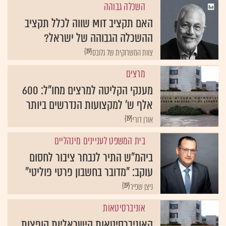
השכלה גבוהה
האם תקציב MIT שווה לכלל תקציב
ההשכלה הגבוהה של ישראל?
{19}
צוות המשרוקית של גלובס
מרצים
מענקי הקליטה למרצים מחו"ל: 600
אלף ש' למקצועות הנדרשים ביותר
{19}
אורן דורי
בית המשפט לעניינים מינהליים
ביהמ"ש התיר לנבחר ציבור לחסום
עוקב: "מדובר בחשבון פרטי פוליטי"
{19}
ניצן שפיר
אוניברסיטאות
האוניברסיטאות הישראליות קופצות