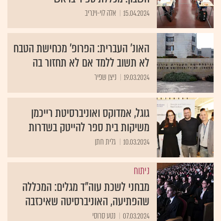
15.04.2024
אלה לוי-וינריב
האונ' העברית: הפרופ' מכחישת הטבח
לא תשוב ללמד אם לא תחזור בה
19.03.2024
ניצן שפיר
גוגל, אמדוקס ואוניברסיטת רייכמן
משיקות בית ספר להייטק בשדרות
10.03.2024
גלית חתן
ניתוח
מבחני לשכת עוה"ד מגלים: המכללה
שהפתיעה, האוניברסיטה שאיכזבה
07.03.2024
נטע סרוסי