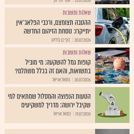
23.07.2026
אסף זגריזק
שאלות ותשובות
ההטבה תצומצם, ורכבי הפלאג־אין
יתייקרו: נוסחת הזיהום החדשה
20.07.2026
דובי בן גדליהו
שאלות ותשובות
קופות גמל להשקעה: מי מוביל
בתשואות, והאם זה בכלל משתלם?
20.07.2026
נתנאל אריאל
הטעות הנפוצה והמסלול שמתאים למי
שקיבל ירושה: מדריך למשקיעים
19.07.2026
נתנאל אריאל