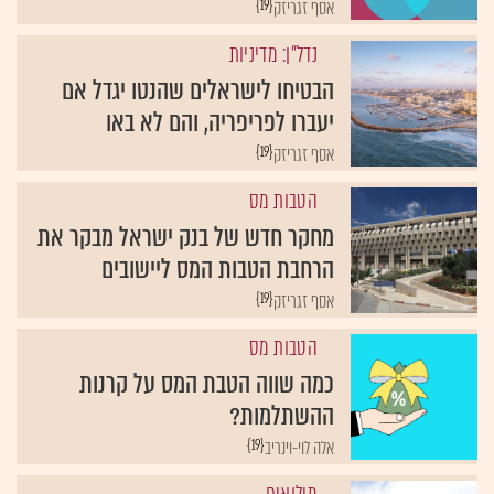
{19}
אסף זגריזק
נדל"ן: מדיניות
הבטיחו לישראלים שהנטו יגדל אם
יעברו לפריפריה, והם לא באו
{19}
אסף זגריזק
הטבות מס
מחקר חדש של בנק ישראל מבקר את
הרחבת הטבות המס ליישובים
{19}
אסף זגריזק
הטבות מס
כמה שווה הטבת המס על קרנות
ההשתלמות?
{19}
אלה לוי-וינריב