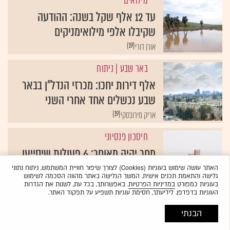
מילואים
עד 12 אלף שקל בשנה: ההודעה
שקיבלו אלפי מילואימניקים
{19}
אורן דורי
באר שבע
| ניתוח
אלף דירות יחכו: מכרזי הנדל"ן בבאר
שבע נכשלים אחד אחרי השני
{19}
אריק מירובסקי
חיסכון פנסיוני
מחר יהיה מאוחר: 6 פעולות שיסייעו
לכם לחסוך אלפי ש' לפני סוף 2025
האתר עושה שימוש בעוגיות (Cookies) לצורך שיפור חוויית המשתמש, ניתוח נתוני
גלישה והתאמת תכנים אישית. המשך הגלישה באתר מהווה הסכמה לשימוש
{19}
נתנאל אריאל
בעוגיות כמפורט
במדיניות הפרטיות
. באפשרותך, בכל עת, לשנות את הגדרות
העוגיות בדפדפן. לידיעתך, חסימת עוגיות תשפיע על תפקוד האתר.
הבנתי