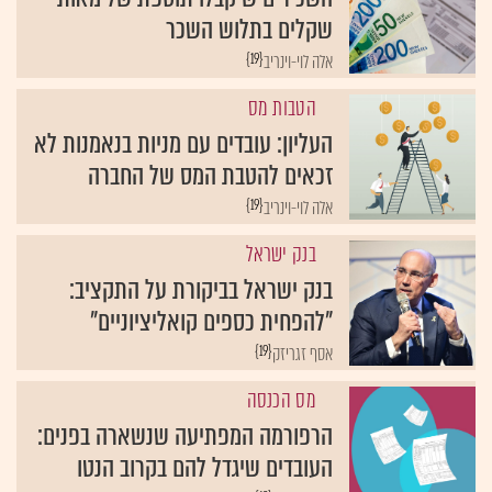
שקלים בתלוש השכר
{19}
אלה לוי-וינריב
הטבות מס
העליון: עובדים עם מניות בנאמנות לא
זכאים להטבת המס של החברה
{19}
אלה לוי-וינריב
בנק ישראל
בנק ישראל בביקורת על התקציב:
"להפחית כספים קואליציוניים"
{19}
אסף זגריזק
מס הכנסה
הרפורמה המפתיעה שנשארה בפנים:
העובדים שיגדל להם בקרוב הנטו