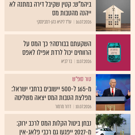
ביהמ"ש: קטין שקיבל דירה במתנה לא
ייהנה מהטבות מס
16.07.2026
עו"ד ליהיא כהן-דמבינסקי
השקעתם בבורסה? כך המס על
הרווחים יכול לרדת אפילו לאפס
11.07.2026
בר לביא
טור סופ"ש
מ-165 ל-500 יישובים ברחבי ישראל:
מפלצת הטבות המס יצאה משליטה
10.07.2026
דרור מרמור
נבחן ביטול הקלות המס לרכב ירוק:
מ-2027 ייפגעו גם רכבי פלאג-אין