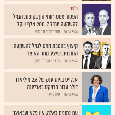
בלעדי
הפטור ממס רווחי הון בקופות הגמל
להשקעה יוגבל ל-200 אלף שקל
30.06.2026
אסף זגריזק ובר לביא
קיצוץ בהטבת המס לגמל להשקעה:
התוכנית שיציג מחר האוצר
30.06.2026
בר לביא ואסף זגריזק
אנלייט בגיוס ענק של 2.6 מיליארד
דולר עבור פרויקט באריזונה
25.06.2026
עידן ארץ
עם נתונים כאלה, אין פלא שבאוצר