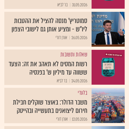
31.05.2026
בר לביא
סמוטריץ' מנסה להציל את ההטבות
ליו"ש - ומציע אותן גם לישובי הצפון
26.05.2026
אורן דורי
שאלות ותשובות
רשות המסים לא תאהב את זה: הצעד
ששווה עד מיליון ש' בפנסיה
24.05.2026
בר לביא
בלעדי
משבר הדולר: באוצר שוקלים חבילת
חירום ליצואנים בתעשייה ובהייטק
12.05.2026
אורן דורי