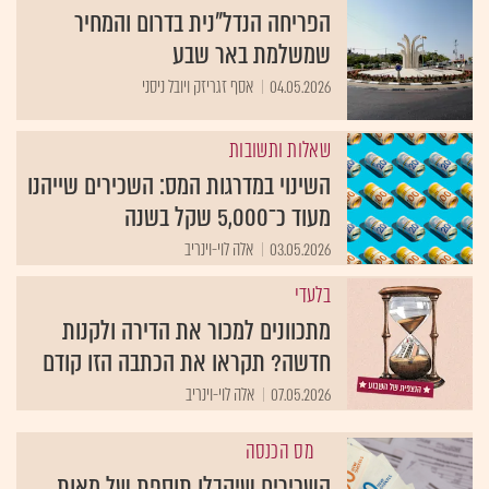
הפריחה הנדל"נית בדרום והמחיר
שמשלמת באר שבע
04.05.2026
אסף זגריזק ויובל ניסני
שאלות ותשובות
השינוי במדרגות המס: השכירים שייהנו
מעוד כ־5,000 שקל בשנה
03.05.2026
אלה לוי-וינריב
בלעדי
מתכוונים למכור את הדירה ולקנות
חדשה? תקראו את הכתבה הזו קודם
07.05.2026
אלה לוי-וינריב
מס הכנסה
השכירים שיקבלו תוספת של מאות