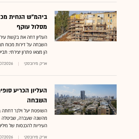
ביהמ"ש הנחית מכה 
מסלול עוקף
העליון דחה את בקשת עירי
הן מצאו פתרון יצירתי: תב
אריק מירובסקי
.07.2026
העליון הכריע סופי
השבחה
השופטת יעל וילנר דחתה בק
העיריות להכנסות של מיליא
אריק מירובסקי
07.2026