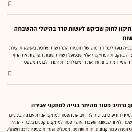
התיקון לחוק שביקש לעשות סדר בהיטלי ההשבחה
שות
תכנון והבנייה נועד לעודד מימוש של תוכניות התחדשות עירונית באמצעות יצירת
רה בעקבות הפרויקט • אלא שבפועל רשויות שונות מפרשות את החוק
 התיקון מתוכן ומחזיר את היזמים לוועדות הערר ולבתי המשפט
ן: נרחיב פטור מהיתר בנייה למתקני אגירה
מליח הודיע כי בכוונתו להרחיב את הפטור למתקני אגירת אנרגיה בינוניים
ד 5 מגהוואט־שעה, לאחר שבשנה שעברה אושר פטור למתקנים קטנים בלבד • המהלך
 אגירה עבור קניונים, חוות שרתים, מפעלים ועמדות טעינה לרכב חשמלי,