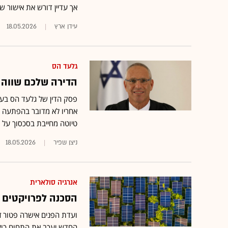
אך עדיין דורש את אישור ש
עידן ארץ
18.05.2026
גלעד הס
הדירה שלכם שווה 
פסק הדין של גלעד הס בעניי
אחריו לא מדובר בהפתעה •
טיוטה מחייבת בסכסוך על
ניצן שפיר
18.05.2026
אנרגיה סולארית
הסכנה לפרויקטים ס
ועדת הפנים אישרה פטור זמ
החדש יעכב את התחום כולו