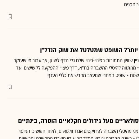
ר הפנים
יותר? השופט שמטלטל את שוק הנדל״ן
ן שוויון התמורות בפינוי-בינוי שלח גלי הדף לשוק, אך עבור מי שעוקב
 ממתווה להיטלי ההשבחה בת"א, דרך פיצויי ההפקעה לקשישים ועד
 שטח • שופט המחוזי שמעצב מחדש את כללי הענף
ולאריים מעל גידולים חקלאיים הוסרה, בינתיים
ני מהיטלי השבחה לפרויקטים אגרו־וולטאיים, לאחר חשש כי המיסוי
 • בשנה הקרובה יגובש הסדר קבוע בין משרדי הממשלה והרשויות