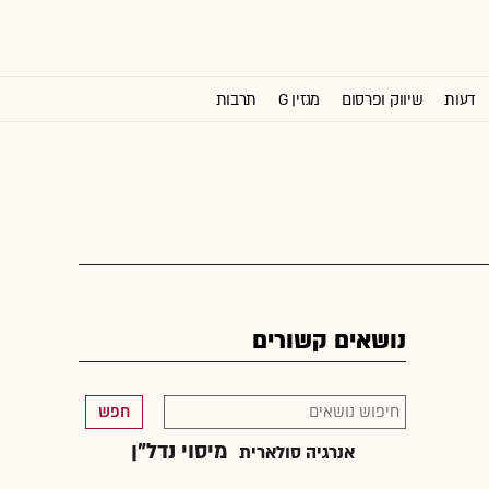
דעות
שיווק ופרסום
מגזין G
תרבות
וול סטריט ג'ורנל
נושאים קשורים
חפש
מיסוי נדל"ן
אנרגיה סולארית