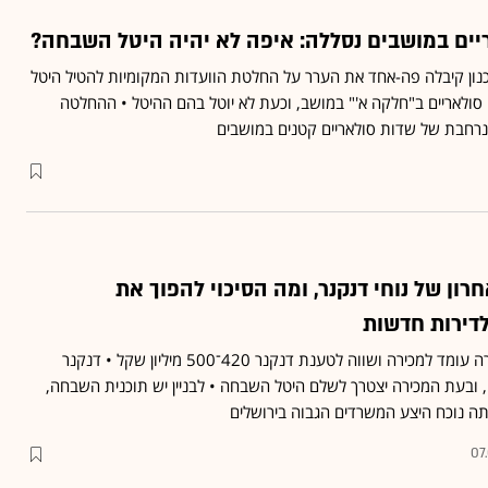
יים במושבים נסללה: איפה לא יהיה היטל השבחה?
ון קיבלה פה-אחד את הערר על החלטת הוועדות המקומיות להטיל היטל
לאריים ב"חלקה א'" במושב, וכעת לא יוטל בהם ההיטל • ההחלטה
חבת של שדות סולאריים קטנים במושבים
רון של נוחי דנקנר, ומה הסיכוי להפוך את
דירות חדשות
בניין המשרדים הוותיק בבירה עומד למכירה ושווה לטענת דנקנר 420־500 מיליון שקל • דנקנר
, ובעת המכירה יצטרך לשלם היטל השבחה • לבניין יש תוכנית השבחה,
תה נוכח היצע המשרדים הגבוה בירושלים
07