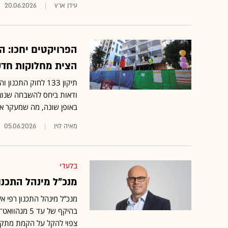
עידן ארץ
20.06.2026
הפרויקטים יחכו: 
הצית מחלוקות חד
תיקון 133 לחוק ה
ודאות ביחס להשבחה שנוצ
באופן שונה, מה שמעקר את
מאיה לוין
05.06.2026
בלעדי
מנכ"ל מינהל התכנו
מנכ”ל מינהל התכנון רפי אל
בהיקף של ע
צפוי להקל על הקמת מתקני