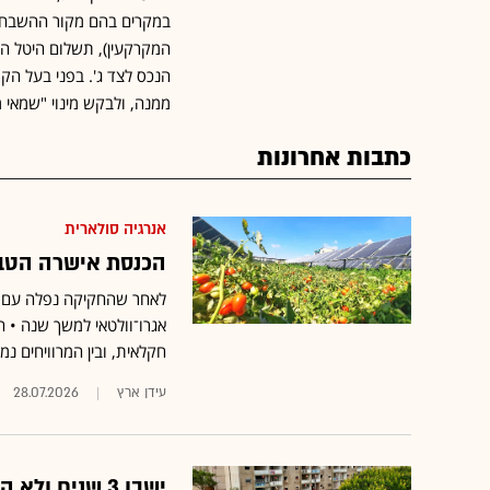
במקרים בהם מקור ההשבחה הו
המקרקעין), תשלום היטל ה
הנכס לצד ג'. בפני בעל ה
ממנה, ולבקש מינוי "שמאי 
כתבות אחרונות
אנרגיה סולארית
הכנסת אישרה הטבה
לאחר שהחקיקה נפלה עם פ
אגרו־וולטאי למשך שנה • 
חקלאית, ובין המרוויחים נ
עידן ארץ
28.07.2026
ישבו 3 שנים 