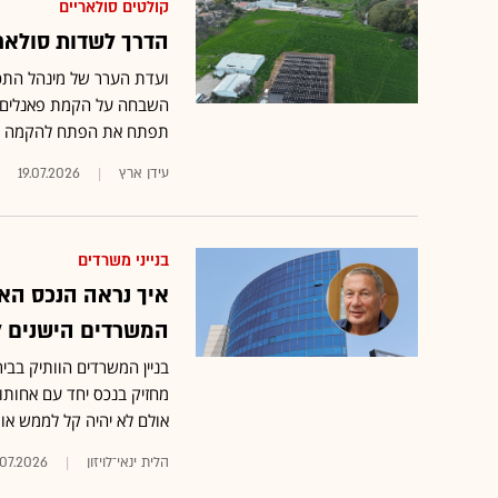
קולטים סולאריים
הדרך לשדות סולאר
ועדת הערר של מינהל התכנ
השבחה על הקמת פאנלים סו
תפתח את הפתח להקמה נר
עידן ארץ
19.07.2026
בנייני משרדים
איך נראה הנכס האח
המשרדים הישנים ל
מחזיק בנכס יחד עם אחותו
אולם לא יהיה קל לממש או
הלית ינאי־לויזון
.07.2026