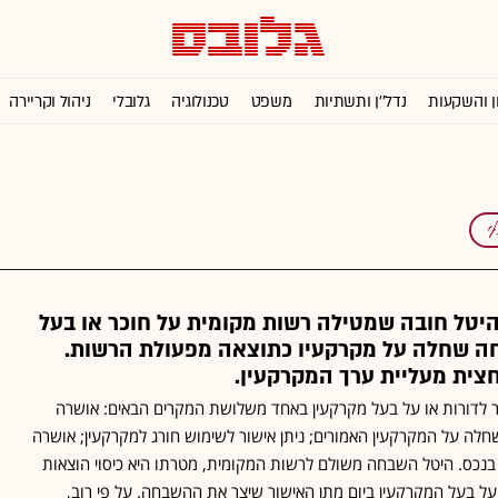
ן והשקעות
נדל''ן ותשתיות
משפט
טכנולוגיה
גלובלי
ניהול וקריירה
יטל חובה שמטילה רשות מקומית על חוכר או בעל
חה שחלה על מקרקעיו כתוצאה מפעולת הרשות.
צית מעליית ערך המקרקעין.
 לדורות או על בעל מקרקעין באחד משלושת המקרים הבאים: אושרה
שחלה על המקרקעין האמורים; ניתן אישור לשימוש חורג למקרקעין; אושרה
בנכס. היטל השבחה משולם לרשות המקומית, מטרתו היא כיסוי הוצאות
על בעל המקרקעין ביום מתן האישור שיצר את ההשבחה. על פי רוב,