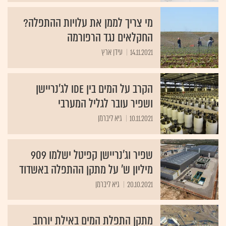
מי צריך לממן את עלויות ההתפלה?
החקלאים נגד הרפורמה
14.11.2021
עידן ארץ
הקרב על המים בין IDE לג'נריישן
ושפיר עובר לגליל המערבי
10.11.2021
גיא ליברמן
שפיר וג'נריישן קפיטל ישלמו 909
מיליון ש' על מתקן ההתפלה באשדוד
20.10.2021
גיא ליברמן
מתקן התפלת המים באילת יורחב