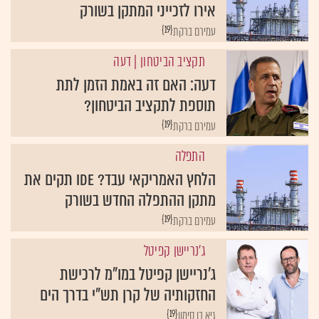
אירו לזכייני המתקן בשורק
{19}
עמירם ברקת
תקציב הביטחון
| דעה
דעה: האם זה באמת הזמן לתת
תוספת לתקציב הביטחון?
{19}
עמירם ברקת
התפלה
הלחץ האמריקאי עבד? IDE תקים את
מתקן ההתפלה החדש בשורק
{19}
עמירם ברקת
ג'נריישן קפיטל
ג'נריישן קפיטל במו"מ לרכישת
החזקותיה של קרן תש"י בדרך הים
{19}
גיא בן סימון