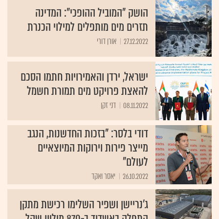
הושק "המוביל ההופכי": המדינה
תזרים מים מותפלים למילוי הכנרת
27.12.2022
אורן דורי
ישראל, ירדן והאמירויות חתמו הסכם
להאצת פרויקט מים תמורת חשמל
08.11.2022
דני זקן
דודי בלסר: "בזכות החדשנות, הנגב
מייצר פירות וירוקות המיוצאיים
לעולם"
26.10.2022
יאסר ואקד
ג'נריישן ושפיר השלימו רכישת מתקן
התפלה באשדוד ב-870 מיליון שקל