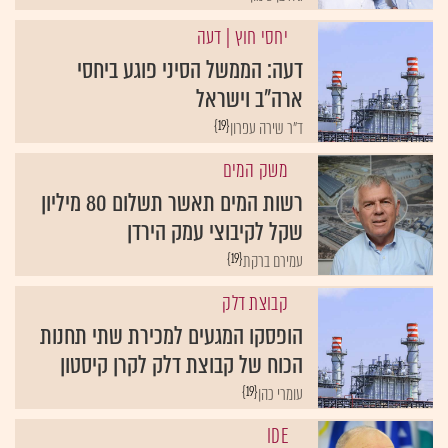
יחסי חוץ
| דעה
דעה: הממשל הסיני פוגע ביחסי
ארה”ב וישראל
{19}
ד"ר שירה עפרון
משק המים
רשות המים תאשר תשלום 80 מיליון
שקל לקיבוצי עמק הירדן
{19}
עמירם ברקת
קבוצת דלק
הופסקו המגעים למכירת שתי תחנות
הכוח של קבוצת דלק לקרן קיסטון
{19}
עומרי כהן
IDE