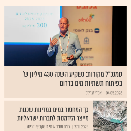
הימית. כמו כן, מתקני ההתפלה הם צרכני אנרגיה גדולים,
והטענה היא שהאנרגיה הנדרשת להפעלתם גורמת לזיהום
אוויר ופליטה מוגברת של גזי חממה. בישראל 3 מפעלים
מרכזיים להתפלת מי ים: באילת, באשקלון ובפלמחים, כאשר
המדינה מתכננת להקים עד שנת 2012 מתקנים נוספים
בחדרה, ראשון לציון ובאשדוד, שיספקו יחד 300 מלמ"ק
בשנה. כיום מפיקים שני המתקנים באשקלון ובקיבוץ פלמחים
כ-135 מלמ"ק בשנה.
סמנכ"ל מקורות: נשקיע השנה 430 מיליון ש'
בפיתוח תשתיות מים בדרום
04.05.2026
אסף זגריזק
כך המחסור במים במדינות שכנות
מייצר הזדמנות לחברות ישראליות
27.11.2025
רו"ח ועו"ד איתי רושקביץ ודרינה ...