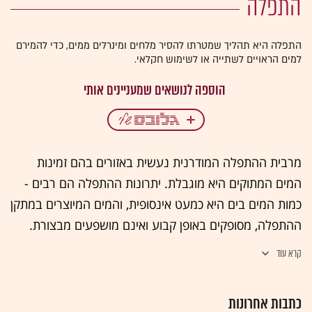
התפלה
התפלה היא תהליך שמטרתו להסיר מלחים ומינרלים ממים, כדי להמירם
למים הראויים לשתייה או לשימוש חקלאי.
מרבית ההתפלה המודרנית נעשית באזורים בהם זמינות
המים המתוקים היא מוגבלת. יתרונות ההתפלה הם רבים -
כמות המים בים היא כמעט אינסופית, והמים המיוצרים במתקן
ההתפלה, מסופקים באופן קבוע ואינם מושפעים מבצורת.
מנקודת מבט סביבתית, התפלה עדיפה על שימוש במי תהום
קרא עוד
או במי נגר לשימוש אנושי והם אינם מכילים זיהומים. אולם
גם להתפלה יש חסרונות - רוב מפעלי ההתפלה מייצרים
כתבות אחרונות
מלח בריכוז גבוה, מה שעלול לפגוע בבעלי חיים ובצמחייה