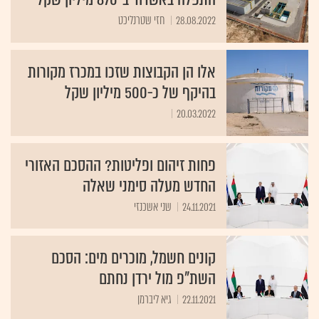
28.08.2022
חזי שטרנליכט
אלו הן הקבוצות שזכו במכרז מקורות
בהיקף של כ-500 מיליון שקל
20.03.2022
פחות זיהום ופליטות? ההסכם האזורי
החדש מעלה סימני שאלה
24.11.2021
שני אשכנזי
קונים חשמל, מוכרים מים: הסכם
השת"פ מול ירדן נחתם
22.11.2021
גיא ליברמן