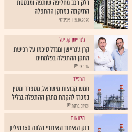
דלק רכב מחליפה שותפה ומבססת
החזקתה במתקן ההתפלה
21.10.2020
אביב לוי
ג'נריישן קפיטל
קרן ג'נריישן ומגדל סיכמו על רכישת
מתקן ההתפלה בפלמחים
{19}
אביב לוי
התפלה
חמש קבוצות מישראל, מספרד ומסין
במכרז להקמת מתקן ההתפלה בגליל
{19}
עמירם ברקת
הלוואות
בנק האיחוד האירופי הלווה 150 מיליון