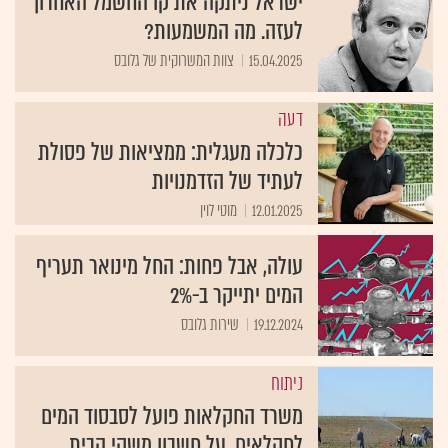
ישראל ניתקה את קו החשמל האחרון
לעזה. מה המשמעות?
15.04.2025
צוות המשרוקית של גלובס
דעה
כלכלה מעגלית: ממציאות של פסולת
לעתיד של הזדמנויות
12.01.2025
מוטי לוין
עולה, אבל פחות: החל מינואר תעריף
המים יתייקר ב-2%
19.12.2024
שירות גלובס
ניתוח
משרד החקלאות פועל לסבסוד המים
לחקלאים, על חשבון משקי הבית