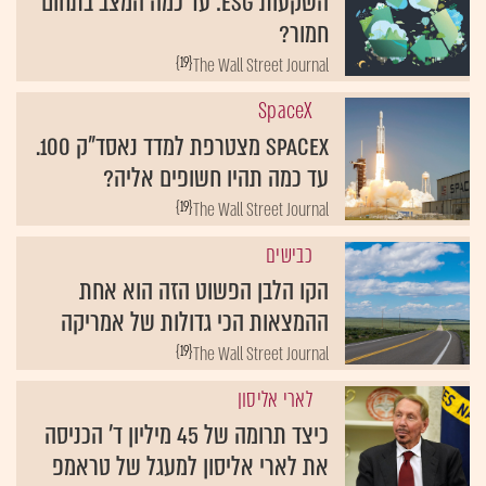
השקעות ESG: עד כמה המצב בתחום
חמור?
{19}
The Wall Street Journal
SpaceX
SpaceX מצטרפת למדד נאסד"ק 100.
עד כמה תהיו חשופים אליה?
{19}
The Wall Street Journal
כבישים
הקו הלבן הפשוט הזה הוא אחת
ההמצאות הכי גדולות של אמריקה
{19}
The Wall Street Journal
לארי אליסון
כיצד תרומה של 45 מיליון ד' הכניסה
את לארי אליסון למעגל של טראמפ