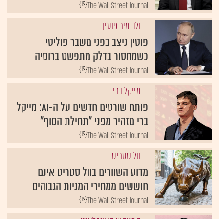
{19}
The Wall Street Journal
ולדימיר פוטין
פוטין ניצב בפני משבר פוליטי
כשמחסור בדלק מתפשט ברוסיה
{19}
The Wall Street Journal
מייקל ברי
פותח שורטים חדשים על ה-AI: מייקל
ברי מזהיר מפני "תחילת הסוף"
{19}
The Wall Street Journal
וול סטריט
מדוע השוורים בוול סטריט אינם
חוששים ממחירי המניות הגבוהים
{19}
The Wall Street Journal