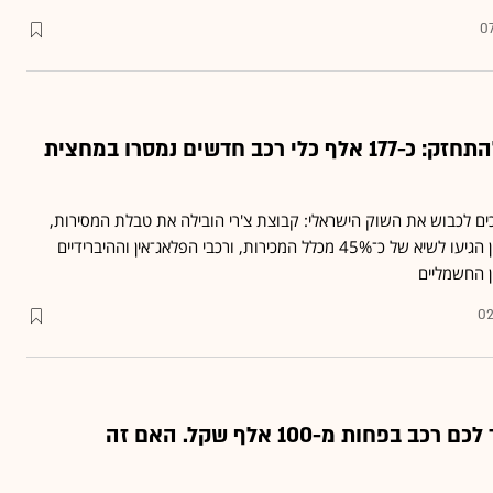
07
הסינים ממשיכים להתחזק: כ-177 אלף כלי רכב חדשים נמסרו במחצית
ים לכבוש את השוק הישראלי: קבוצת צ'רי הובילה את טבלת המסירות,
בעוד כלי הרכב מתוצרת סין הגיעו לשיא של כ־45% מכלל המכירות, ורכבי הפלאג־אין וההיברידיים
 החשמליים
02
רמי לוי רוצה למכור לכם רכב בפחות מ-100 אלף שקל. האם זה