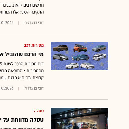
חדשים רבים • זאת, בניגוד
התקינה הסיני: אלו הכוחות
דובי בן גדליהו
2.01.2026
מסירות רכב
מי הדגם שהוביל את ט
קבוצת צ'רי הוא הדגם שמוב
דובי בן גדליהו
.01.2026
טסלה
טסלה מדווחת על ירידה של 16% במסירות - 