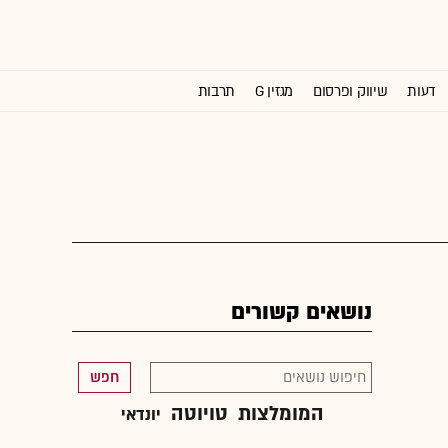
דעות
שיווק ופרסום
מגזין G
תרבות
וול סטריט ג'ורנל
נושאים קשורים
חפש
המומלצות
טויוטה
יונדאי