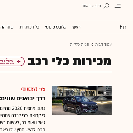
ראשי
גלובס פיננסי
כל הכותרות
שוק ההו
עמוד הבית
תגיות כלליות
מכירות כלי רכב
צ'רי (CHERY)
דרך יבואנים שוני
כי קבוצת צ'רי לבדה אחראית
ג'אקו ואומודה, לעשות בשל
הפכו לראש החץ שלו באירו