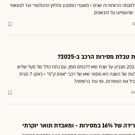
 למגמה הרווחת זה שנים • משערי המטבע והלחץ הרגולטורי ועד לצונאמי
 שהשפיעו על היבואנים
1
בלת מסירות הרכב ב-2025?
דוח מסירות הרכב לשנת 2025 מצביע על שנת שיא לדגמים מסין, עם נתח כולל של מעל שליש
מהמסירות • התופעה הבולטת של השנה היא מספר שיא של רכבי "אפס ק"מ" • ג'אקו 7 מבית
יל את המסירות, ומי עוד ברשימה?
04
ומאבדת תואר יוקרתי