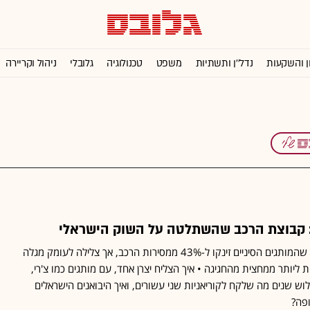
ן והשקעות
נדל''ן ותשתיות
משפט
טכנולוגיה
גלובלי
ניהול וקריירה
ם: קבוצת הרכב שהשתלטה על השוק הישראלי
נתוני מחצית 2026 מראים שהמותגים הסיניים זינקו ל-43% ממסירות הרכב, אך צלילה לעומק מגלה
 ליותר ממחצית מהחגיגה • איך הצליח יצרן אחד, עם מותגים כמו צ'רי,
וש שנים מה שלקח לקוריאניות שני עשורים, ואיך היבואנים הישראלים
פה?