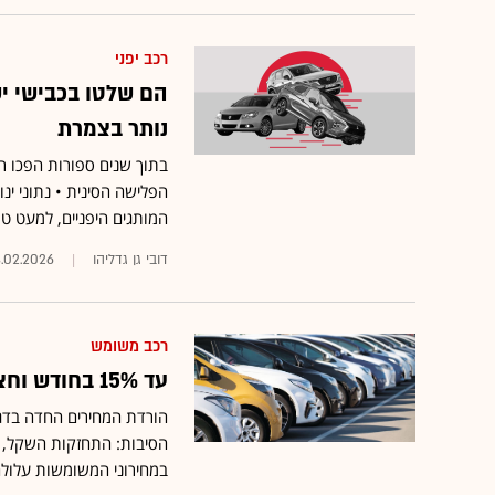
רכב יפני
נותר בצמרת
בתוך שנים ספורות הפכו רו
הפלישה הסינית • נתוני ינ
המותגים היפניים, למעט טו
דובי גן גדליהו
.02.2026
רכב משומש
עד 15% בחודש וחצי: מחירי הרכבים המשומשים נחתכים
הורדת המחירים החדה בדג
הסיבות: התחזקות השקל, ה
במחירוני המשומשות עלולה