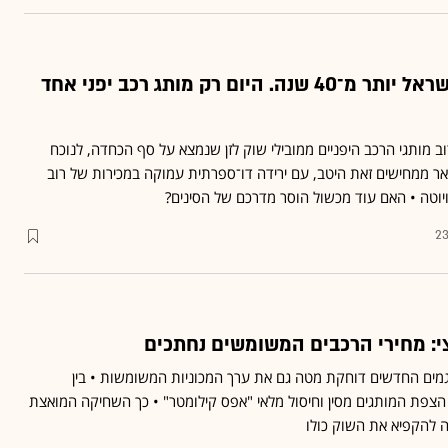
הם שלטו בכבישי ישראל יותר מ־40 שנה. היום רק מותג רכב יפני אחד
ב מותגי הרכב היפניים ממובילי שוק לזן שנמצא על סף הכחדה, לנוכח
ואר ממחישים זאת היטב, עם ירידה דו־ספרתית עמוקה במכירות של רוב
יוטה • האם עוד מכשול הוסר מדרכם של הסינים?
23
מים החדשים דוחקת מטה גם את ערך המכוניות המשומשות • בין
צפת המותגים מסין וחיסול מלאי "אפס קילומטר" • כך השחיקה המואצת
 להקפיא את השוק כולו