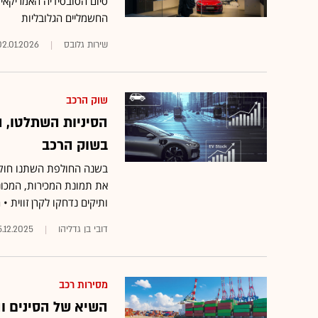
סיום הסובסידיה האמריקאית
החשמליים הגלובליות
שירות גלובס
02.01.2026
שוק הרכב
הסיניות השתלטו, 
בשוק הרכב
בשנה החולפת השתנו חוקי 
את תמונת המכירות, המכוני
ותיקים נדחקו לקרן זווית • האם 2026 צפויה להיות סו
דובי בן גדליהו
5.12.2025
מסירות רכב
השיא של הסינים ו