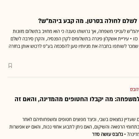
 לשלם לחולה בסרטן. מה קבע ביהמ"ש?
המ"ש לענייני משפחה, אך גרושתו טענה כי הוא מחויב בתשלום מזונות
 כזו • עיריית אשקלון פיגרה בתשלומים לקרן הפנסיה, והקרן סירבה לשלם
שמכר לשותפו בחברה את מניותיו טען להסכמה בע"פ לרכוש אותן בחזרה
לובס
שקל למשפחה: מה יקבלו החטופים מהמדינה, והאם זה
שעדיין נמצאים בשבי, וכיצד מפוצים חטופים ומשפחותיהם לאחר
 בתחומי הרפואה והשיקום, האם ניתן לתבוע אחוזי נכות, והאם יש אפשרות
מדינה? •
גלובס עושה סדר