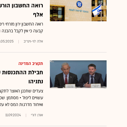
אלף
רואה החשבון ירון מזרחי 
קבעה כי אין לקבל בהבנה 
אלה לוי-וינריב
2.05.2025
תקציב המדינה
חבילת ההתכנסות ש
נתניהו
צעדים שתכנן האוצר לתקציב
עשויים ליפול • מסתמן: שכר
ואיחוד מדרגות המס לא על השו
אורן דורי
11.09.2024