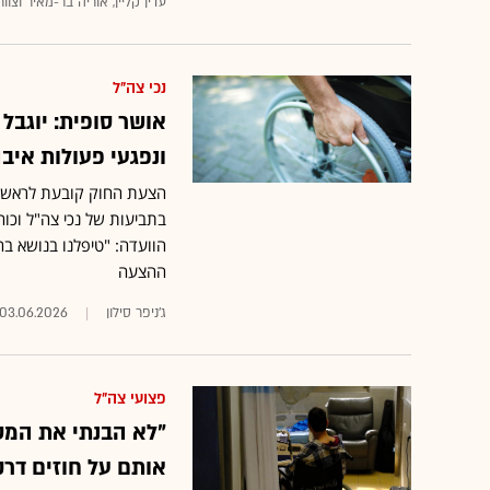
עדין קליין, אוריה בר-מאיר וצו
נכי צה"ל
אושר סופית: יוגבל
ונפגעי פעולות איב
הצעת החוק קובעת לראשונה
בתביעות של נכי צה"ל וכוח
הוועדה: "טיפלנו בנושא ב
ההצעה
ג'ניפר סילון
03.06.2026
פצועי צה"ל
"לא הבנתי את המספ
אותם על חוזים דרק