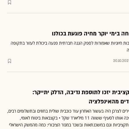
ה בימי יוקר מחיה פוגעת בכולנו
 חיוניות שאמורות לספק הגנה חברתית פגעה ביכולת לעזור בתקופה
ה
20.10.202
יבית יזכו לתוספת נדיבה, הדלק יתייקר:
דים מהאינפלציה
ם לצרכן היה בעשור האחרון עוד כוכבית שולית בחוזים ובתשלומים רבים,
אך אינפלציה של 4.4% הפכה אותו לסעיף ששווה 11 מיליארד שקל • בקצבאות ביטוח לאומי,
התקציביות וגם במשכנתאות ובשכר במגזר הציבורי: כמה מהמשק הישראלי