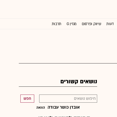
דעות
שיווק ופרסום
מגזין G
תרבות
וול סטריט ג'ורנל
נושאים קשורים
חפש
אובדן כושר עבודה
הונאה