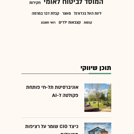
המוסד לביטוח לאומי
חקירות
ליגת העל בכדורגל
מעצר
קבלת דבר במרמה
קצבאות ילדים
קנסות
רואי חשבון
תוכן שיווקי
אוניברסיטת תל-חי פותחת
פקולטה ל-AI
כיצד CIO שומר על רציפות