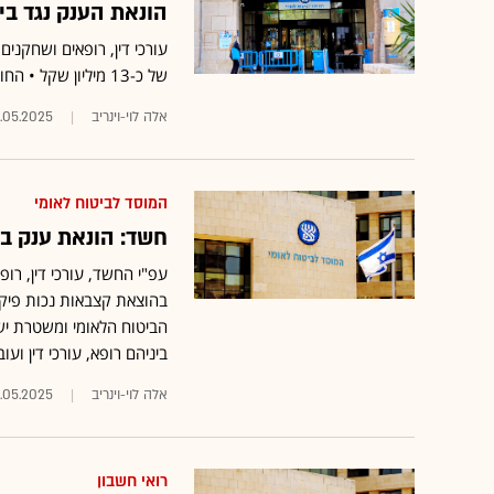
הונאת הענק נגד בי
עורכי דין, רופאים ושחקני
של כ-13 מיליון שקל • החוקרים פשטו על בתיהם של עשרות חשודים וביצעו כמה מעצרים
אלה לוי-וינריב
1.05.2025
המוסד לביטוח לאומי
חשד: הונאת ענק בל
עפ"י החשד, עורכי דין, רו
הביטוח הלאומי ומשטרת יש
ביניהם רופא, עורכי דין וע
אלה לוי-וינריב
1.05.2025
רואי חשבון