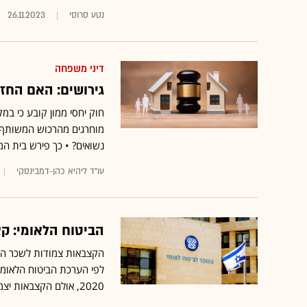
נטע סרוסי
26.11.2023
דיני משפחה
גירושים: האם החז
חוק יחסי ממון קובע כי במק
מוחרגים מהרכוש המשותף •
נשואים? • כך פירש בית 
עו"ד ליהיא כהן-דמבינסקי
הביטוח הלאומי: ק
2020, אולם הקצבאות יצמחו בשיעור של כ-9.5% בלבד