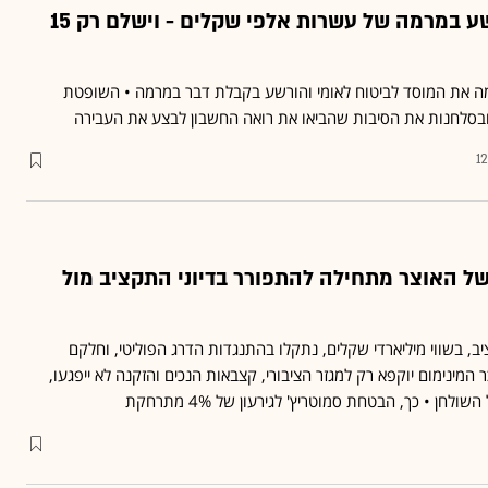
רואה החשבון הורשע במרמה של עשרות אלפי שקלים - וישלם רק 15
רימה את המוסד לביטוח לאומי והורשע בקבלת דבר במרמה • השופטת
ובסלחנות את הסיבות שהביאו את רואה החשבון לבצע את העבירה
1
ל האוצר מתחילה להתפורר בדיוני התקציב מול
, בשווי מיליארדי שקלים, נתקלו בהתנגדות הדרג הפוליטי, וחלקם
 המינימום יוקפא רק למגזר הציבורי, קצבאות הנכים והזקנה לא ייפגעו,
לחן • כך, הבטחת סמוטריץ' לגירעון של 4% מתרחקת