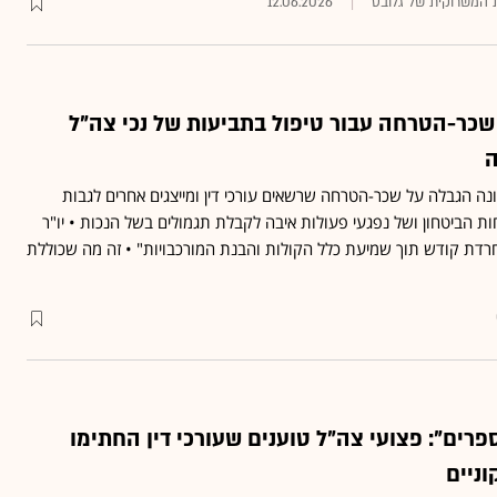
ות המשרוקית של גלובס
12.06.2026
 שכר-הטרחה עבור טיפול בתביעות של נכי צה"ל
ה
 הגבלה על שכר-הטרחה שרשאים עורכי דין ומייצגים אחרים לגבות
ות הביטחון ושל נפגעי פעולות איבה לקבלת תגמולים בשל הנכות • יו"ר
חרדת קודש תוך שמיעת כלל הקולות והבנת המורכבויות" • זה מה שכוללת
רים": פצועי צה"ל טוענים שעורכי דין החתימו
וניים