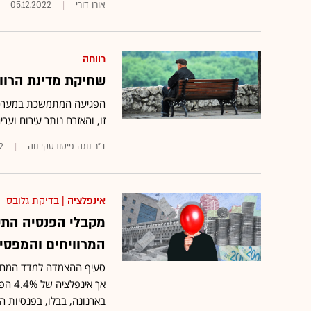
אורן דורי
05.12.2022
רווחה
שחיקת מדינת הרווח
הפגיעה המתמשכת במערכות
זו, והאזרח נותר עירום וערי
ד"ר נוגה פיטובסקי־נוה
2
אינפלציה
| בדיקת גלובס
מקבלי הפנסיה התקצ
המרוויחים והמפסי
סעיף ההצמדה למדד המחירי
בארנונה, בבלו, בפנסיות 