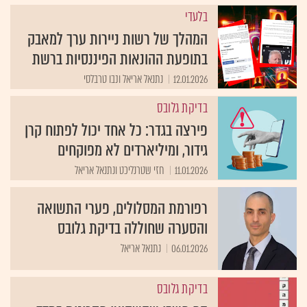
בלעדי
המהלך של רשות ניירות ערך למאבק
בתופעת ההונאות הפיננסיות ברשת
12.01.2026
נתנאל אריאל ונבו טרבלסי
בדיקת גלובס
פירצה בגדר: כל אחד יכול לפתוח קרן
גידור, ומיליארדים לא מפוקחים
11.01.2026
חזי שטרנליכט ונתנאל אריאל
רפורמת המסלולים, פערי התשואה
והסערה שחוללה בדיקת גלובס
06.01.2026
נתנאל אריאל
בדיקת גלובס