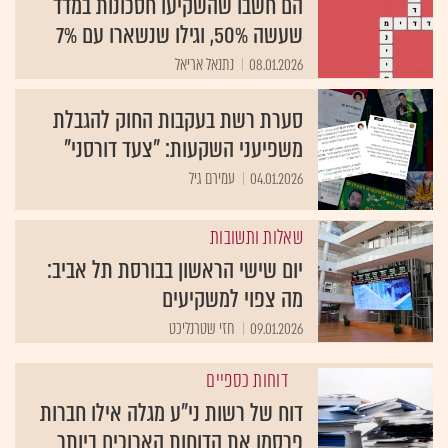
הם חשבו שהשקיעו חסכונות במדד
שעשה 50%, וגילו שנשארו עם 7%
08.01.2026
נתנאל אריאל
סערת רשת בעקבות החוק להגבלת
משפיעני השקעות: "צעד דורסני"
04.01.2026
עמירם גיל
שאלות ותשובות
יום שישי הראשון בבורסת תל אביב:
מה צפוי למשקיעים
09.01.2026
חזי שטרנליכט
דוחות כספיים
דוח של רשות ני"ע מגלה אילו חברות
פרסמו את הדוחות הארוכים ביותר