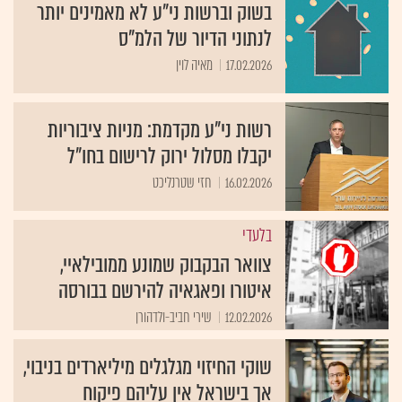
בשוק וברשות ני"ע לא מאמינים יותר
לנתוני הדיור של הלמ"ס
17.02.2026
מאיה לוין
רשות ני"ע מקדמת: מניות ציבוריות
יקבלו מסלול ירוק לרישום בחו"ל
16.02.2026
חזי שטרנליכט
בלעדי
צוואר הבקבוק שמונע ממובילאיי,
איטורו ופאגאיה להירשם בבורסה
12.02.2026
שירי חביב-ולדהורן
שוקי החיזוי מגלגלים מיליארדים בניבוי,
אך בישראל אין עליהם פיקוח