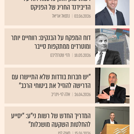
הדיבידנד החריג של הפניקס
02.06.2026
נתנאל אריאל
דוח המפקח על הבנקים: רווחיים יותר
ומוטרדים ממתקפות סייבר
18.05.2026
חזי שטרנליכט
"יש חברות בודדות שלא התיישרו עם
הדרישה להוזיל את ביטוחי הרכב"
26.04.2026
אלה לוי-וינריב
המדריך החדש של רשות ני"ע: "יסייע
להחלטות השקעה מושכלות"
15.04.2026
מאיה לוין