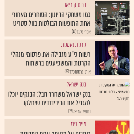
דרום קוריאה
כמו משחקי הדיונון: הסוחרים מאחורי
אחת התופעות הבולטות בוול סטריט
{19}
אסף גלעד
קרנות נאמנות
רשות ני"ע מגבילה את פרסומי מנהלי
הקרנות והמשפיענים ברשתות
{19}
איתן גרסטנפלד
בנק ישראל
בנק ישראל משחרר חבל: הבנקים יוכלו
להגדיל את הדיבידנדים שיחלקו
{19}
נתנאל אריאל
פייק ניוז
כותבים על מניות? אחת המדינות