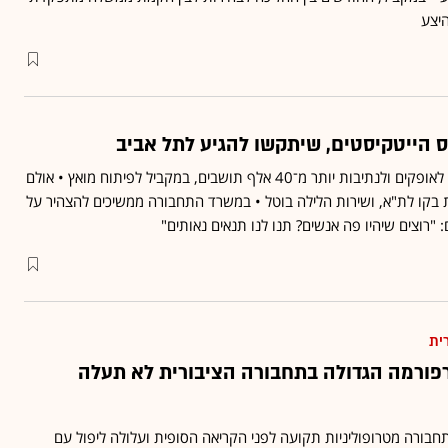
היצע
ס הייטקיסטים, שיתקשו להגיע לתל אביב
מאז 2019 נוספו לשדרות, לאופקים ולנתיבות יותר מ־40 אלף תושבים, במקביל לפיתוח מואץ • אולם
רכבות יומיות בקו לת"א, ושירות הלילה בוטל • במשרד התחבורה ממשיכים להצהיר על
 "רוצים שיהיו פה אנשים? תנו לנו תנאים נאותים"
ית
פורמה הגדולה בתחבורה הציבורית לא תעלה
בורה מטרופוליניות תקועה לפני הקריאה הסופית ועלולה ליפול עם