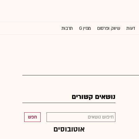
דעות
שיווק ופרסום
מגזין G
תרבות
וול סטריט ג'ורנל
נושאים קשורים
חפש
אוטובוסים