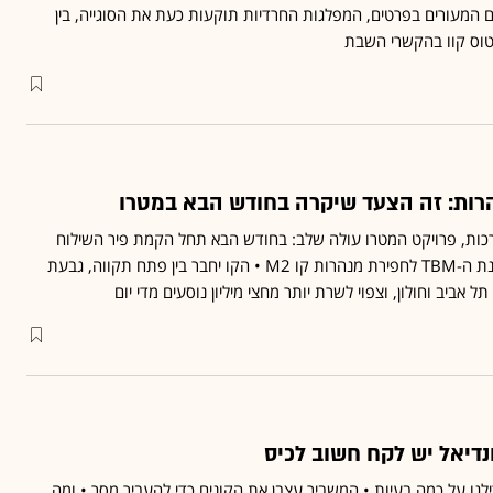
ים המעורים בפרטים, המפלגות החרדיות תוקעות כעת את הסוגייה, בין
וס קוו בהקשרי השבת
רות: זה הצעד שיקרה בחודש הבא במטרו
רכות, פרויקט המטרו עולה שלב: בחודש הבא תחל הקמת פיר השילוח
הראשון שממנו תשוגר מכונת ה-TBM לחפירת מנהרות קו M2 • הקו יחבר בין פתח תקווה, גבעת
ל אביב וחולון, וצפוי לשרת יותר מחצי מיליון נוסעים מדי יום
דיאל יש לקח חשוב לכיס
גו על כמה בעיות • המשביר עצבן את הקונים כדי להעביר מסר • ומה