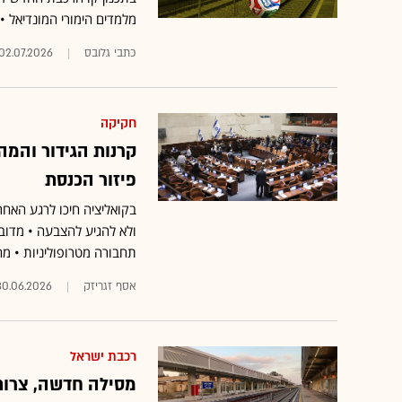
מלמדים הימורי המונדיאל •
כתבי גלובס
02.07.2026
חקיקה
קרנות הגידור והמ
פיזור הכנסת
בקואליציה חיכו לרגע האחר
ולא להגיע להצבעה • מדוב
תחבורה מטרופוליניות • מ
אסף זגריזק
30.06.2026
רכבת ישראל
מסילה חדשה, צרות 