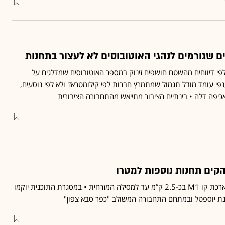
 שגורמים לנהגי האוטובוסים לא לעצור בתחנות
י דיווחים מהשטח חושפים זינוק במספר האוטובוסים שמדלגים על
י עומד מודל תגמול שמתמרץ חברות לפי קילומטראז' ולא לפי נוסעים,
אכיפה דלה • בינתיים הציבור מתייאש מהתחבורה הציבורית
קים תחנות נוספות למטרו
הות"ל אישרה את קידום הארכת קו M1 בכ-2.5 ק”מ עד למסילה המזרחית • במסגרת התוכנית יוקמו
ת יוספטל ובמתחם התחבורה המשולב "כפר סבא צפון"