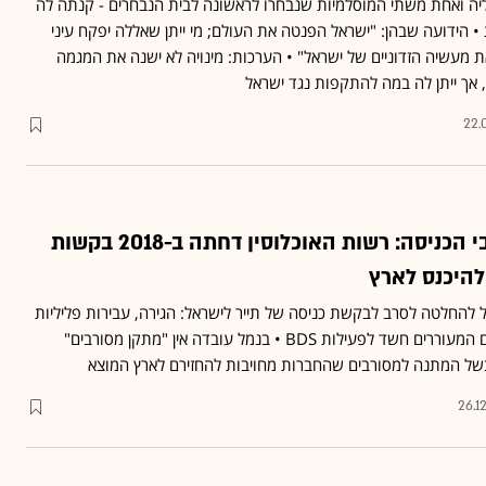
מליה ואחת משתי המוסלמיות שנבחרו לראשונה לבית הנבחרים - קנתה לה
 הידועה שבהן: "ישראל הפנטה את העולם; מי ייתן שאללה יפקח עיני
ת מעשיה הזדוניים של ישראל" • הערכות: מינויה לא ישנה את המגמה
 אך ייתן לה במה להתקפות נגד ישראל
22.
זינוק במספר מסורבי הכניסה: רשות האוכלוסין דחתה ב-2018 בקשות
 להחלטה לסרב לבקשת כניסה של תייר לישראל: הגירה, עבירות פליליות
או ביטחוניות ואפילו פוסטים המעוררים חשד לפעילות BDS • בנמל עובדה אין "מתקן מסורבים"
של המתנה למסורבים שהחברות מחויבות להחזירם לארץ המוצא
26.1