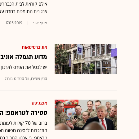
אולם קוראת לבית הנבחרים
ארגונים התומכים בחרם על
אסף אוני
17.05.2019
אוניברסיטאות
מדוע תגמלה אוניבר
יש לבטל את הפרס לארגון 
סוזן שפירו, וול סטריט ג'ורנל
אפגניסטן
סטירה לטראמפ: הס
התנגדות לנסיגה חפוזה מסו
טראמפ, כי ארגון הטרור כמ