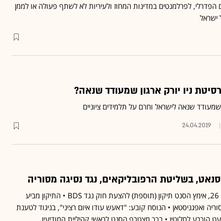
 הפדרלי, לפרלמנטים במדינות המחוז ולעיריות לא לשתף פעולה או לממן
 ישראל
סיטת ניו יורק ארגון שמעודד שנאה?
שמעודד שנאה לישראל וחרם על תלמידים ציוניים
24.04.2019
נאט, בשליטת הרפובליקאים, נגד נסיגה מסוריה
ברוב של 70 קולות לעומת 26, אימץ הסנט תיקון (תוספת) להצעת חוק נגד BDS • התיקון מביע
ריה ואפגניסטאן • הנוסח קובע: "דאעש עודו איום רציני", בניגוד לטענת
עט הוכרע לחלוטין • בכך מצטרף הסנט לראשי קהיליית המודיעין