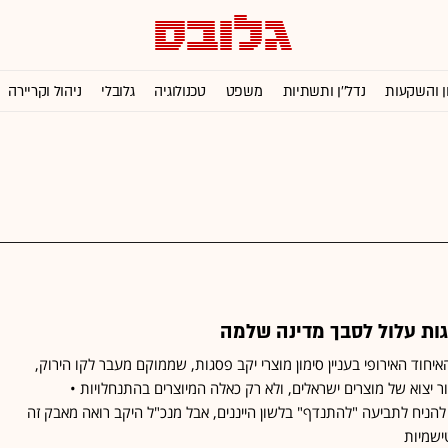
ן והשקעות
נדל''ן ותשתיות
משפט
טכנולוגיה
גלובלי
ניהול וקריירה
גות עלול לסבך מדינה שלמה
יחוד האירופי בעניין סימון מוצרי יקב פסגות, שממוקם מעבר לקו הירוק,
ר יצוא של מוצרים ישראלים, ולא רק כאלה המיוצרים בהתנחלויות •
הניח לתביעה "להתנדף" בלשון הייננים, אבל מנכ"ל היקב רואה מאבק זה
ישמיות