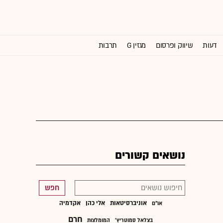
דעות
שיווק ופרסום
מגזין G
תרבות
וול סטריט ג'ורנל
נושאים קשורים
חפש
אוניברסיטאות
אלי כהן
אקדמיה
או"ם
חרם
בצלאל סמוטריץ'
המומלצות