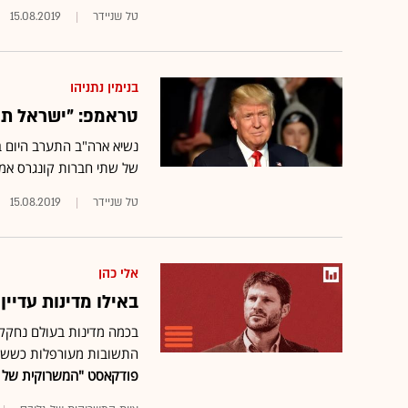
טל שניידר
15.08.2019
בנימין נתניהו
טראמפ: "ישראל תפג
נשיא ארה"ב התערב היום ב
של שתי חברות קונגרס אמריק
טל שניידר
15.08.2019
אלי כהן
באילו מדינות עדיי
התשובות מעורפלות כששואל
פודקאסט "המשרוקית של ג