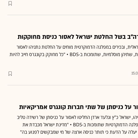
ה"ב בשל החלטת ישראל לאסור כניסת מחוקקות
אלית, ובכירים במפלגה הדמוקרטית מוחים על החלטת נתניהו לאסור
ביקור שתי צירות דמוקרטיות, שתיהן מוסלמיות, שתומכות ב-BDS • "כל מחוקק בקונגרס חייב להיות
15.
ר על כניסתן של שתי חברות קונגרס אמריקאיות
הו, ישראל כ"ץ וגלעד ארדן החליטו לאסור על כניסתן של רשידה טליב
ואילהאן עומאר, חברות המפלגה הדמוקרטיות שתומכות ב-BDS • "מדינת ישראל מכבדת את
 יעלה על הדעת כי תותר כניסה ארצה של מי שמבקשים לפגוע בה"