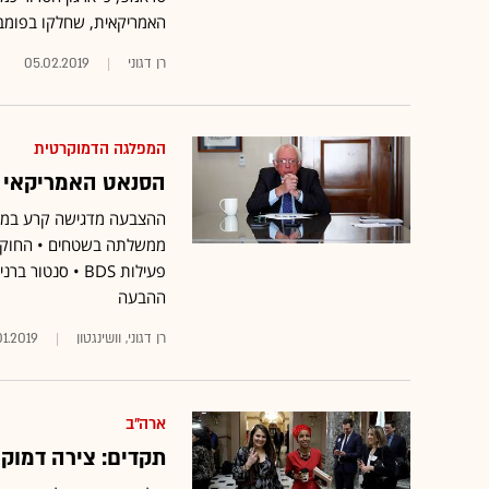
האמריקאית, שחלקו בפומב
רן דגוני
05.02.2019
המפלגה הדמוקרטית
הסנאט האמריקאי קיבל חוק 
ההצבעה מדגישה קרע במפלג
ממשלתה בשטחים • החוק ה
ההבעה
רן דגוני, וושינגטון
01.2019
ארה"ב
תקדים: צירה דמוקרטית תומכת BDS בוו