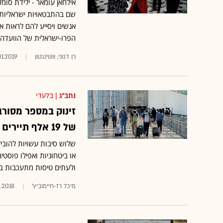
אילחאן עומאר - ילידת סו
שם בהתבטאויות ישראליות •
אנשים ויסייע להם לראות א
הפרו-ישראלית של הוועדה,
רן דגוני, וושינגטון
01.2019
נתב"ג
| בלעדי
של 19 אלף תיירים להיכנס לארץ
שלוש סיבות עשויות להוביל
ולעתים טיסות מתעכבות ב
מיכל רז-חיימוביץ'
2.2018