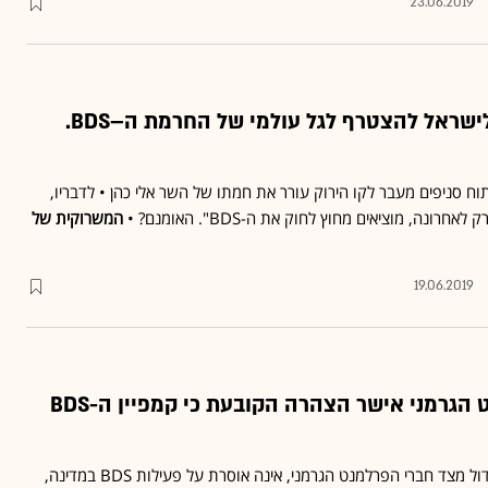
23.06.2019
שר הכלכלה קורא לישראל להצטרף לגל עולמי של החרמת ה–BDS.
ח סניפים מעבר לקו הירוק עורר את חמתו של השר אלי כהן • לדבריו,
רונה, מוציאים מחוץ לחוק את ה-BDS". האומנם? •
המשרוקית של
19.06.2019
לראשונה: הפרלמנט הגרמני אישר הצהרה הקובעת כי קמפיין ה-BDS
ההצהרה, שאושרה ברוב גדול מצד חברי הפרלמנט הגרמני, אינה אוסרת על פעילות BDS במדינה,