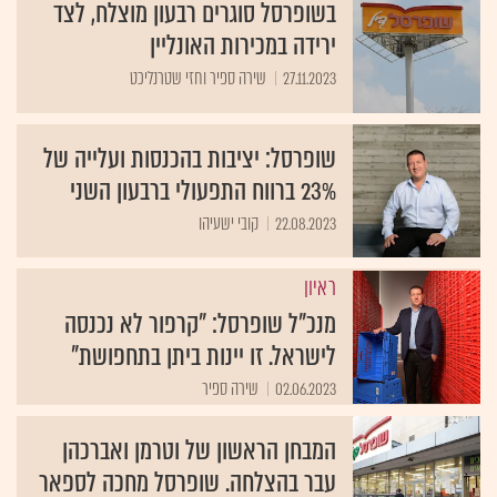
בשופרסל סוגרים רבעון מוצלח, לצד
ירידה במכירות האונליין
27.11.2023
שירה ספיר וחזי שטרנליכט
שופרסל: יציבות בהכנסות ועלייה של
23% ברווח התפעולי ברבעון השני
22.08.2023
קובי ישעיהו
ראיון
מנכ"ל שופרסל: "קרפור לא נכנסה
לישראל. זו יינות ביתן בתחפושת"
02.06.2023
שירה ספיר
המבחן הראשון של וטרמן ואברכהן
עבר בהצלחה. שופרסל מחכה לספאר