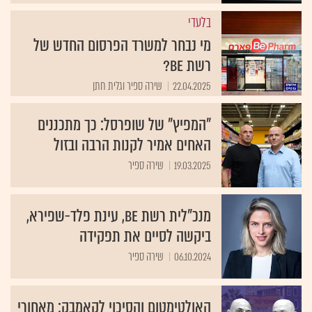
בלעדי
מי נבחר למשרד הפרסום החדש של
רשת Be?
22.04.2025
שירה ספיר וגלית חתן
"המפיץ" של שופרסל: כך מתכננים
האחים אמיר לקנות הרבה ובזול
19.03.2025
שירה ספיר
מנכ"לית רשת Be, עינת פלד-שפירא,
ביקשה לסיים את תפקידה
06.10.2024
שירה ספיר
האולטימטום והסיכוי לקאמבק: מאחורי