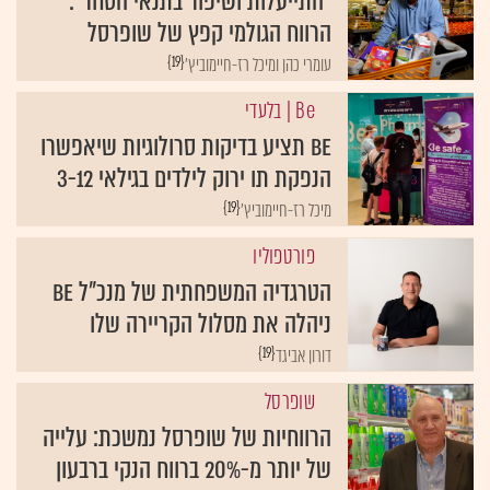
"התייעלות ושיפור בתנאי הסחר":
הרווח הגולמי קפץ של שופרסל
{19}
עומרי כהן ומיכל רז-חיימוביץ'
Be
| בלעדי
Be תציע בדיקות סרולוגיות שיאפשרו
הנפקת תו ירוק לילדים בגילאי 3-12
{19}
מיכל רז-חיימוביץ'
פורטפוליו
הטרגדיה המשפחתית של מנכ"ל Be
ניהלה את מסלול הקריירה שלו
{19}
דורון אביגד
שופרסל
הרווחיות של שופרסל נמשכת: עלייה
של יותר מ-20% ברווח הנקי ברבעון