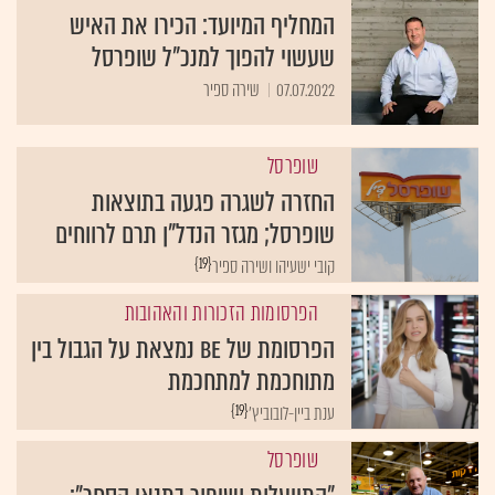
המחליף המיועד: הכירו את האיש
שעשוי להפוך למנכ"ל שופרסל
07.07.2022
שירה ספיר
שופרסל
החזרה לשגרה פגעה בתוצאות
שופרסל; מגזר הנדל"ן תרם לרווחים
{19}
קובי ישעיהו ושירה ספיר
הפרסומות הזכורות והאהובות
הפרסומת של Be נמצאת על הגבול בין
מתוחכמת למתחכמת
{19}
ענת ביין-לובוביץ'
שופרסל