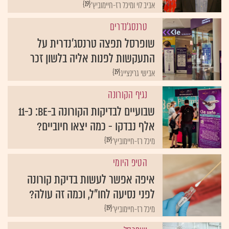
{19}
אביב לוי ומיכל רז-חיימוביץ'
טרנסג'נדרים
שופרסל תפצה טרנסג'נדרית על
התעקשות לפנות אליה בלשון זכר
{19}
אבישי גרינצייג
נגיף הקורונה
שבועיים לבדיקות הקורונה ב-Be: כ-11
אלף נבדקו - כמה יצאו חיוביים?
{19}
מיכל רז-חיימוביץ'
הטיפ היומי
איפה אפשר לעשות בדיקת קורונה
לפני נסיעה לחו"ל, וכמה זה עולה?
{19}
מיכל רז-חיימוביץ'