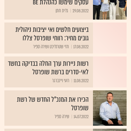
עסקים שימשו כהנהלת Be
29.08.2022
גלית חתן
ביצועים חלשים ואי יציבות ניהולית
גובים מחיר: רווחי שופרסל צללו
17.08.2022
חזי שטרנליכט ושירה ספיר
רשות ניירות ערך החלה בבדיקה בחשד
לאי-סדרים ברשת שופרסל
11.08.2022
רועי ויינברגר
הכירו את המנכ"ל החדש של רשת
שופרסל
14.07.2022
שירה ספיר