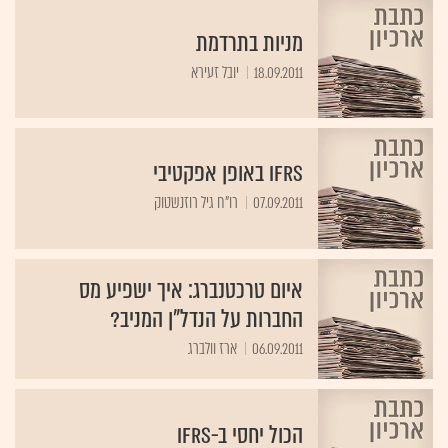
מניות בתרדמת
18.09.2011
יובל זעירא
IFRS באופן אפקטיבי
07.09.2011
רו"ח גיל רוזנשטוק
איום טרכטנברג: איך ישפיע מס
החברות על הנדל"ן המניב?
06.09.2011
ארז וולברג
הכול יחסי ב-IFRS