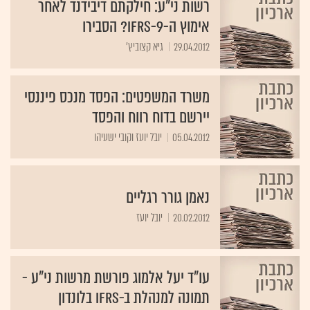
רשות ני"ע: חילקתם דיבידנד לאחר
אימוץ ה-IFRS-9? הסבירו
29.04.2012
גיא קצוביץ'
משרד המשפטים: הפסד מנכס פיננסי
יירשם בדוח רווח והפסד
05.04.2012
יובל יועז וקובי ישעיהו
נאמן גורר רגליים
20.02.2012
יובל יועז
עו"ד יעל אלמוג פורשת מרשות ני"ע -
תמונה למנהלת ב-IFRS בלונדון