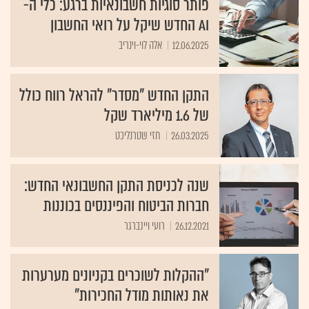
פותר סוגיות חשבונאיות ברגע: כלי ה-
AI החדש שיקל על רואי החשבון
12.06.2025
אלה לוי-וינריב
התקן החדש "מסדר" להראל רווח כולל
של 1.6 מיליארד שקל
26.03.2025
חזי שטרנליכט
שנה לכניסת התקן החשבונאי החדש:
חברות הביטוח והפיננסים בכוננות
26.12.2021
רועי ויינברגר
"ההקלות לשוכרים בקניונים מערערות
את נאותות מודל החכירות"