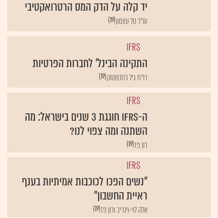
יד קלה על הדק המס הרטרואקטיבי
{19}
עו"ד טל עצמון
IFRS
התקינה הבינל' לחברות הפרטיות
{19}
רו"ח גיל רוזנשטוק
IFRS
ה-IFRS חוגגת 3 שנים בישראל: מה
השתנה ומה צפוי לנו?
{19}
רון פז
IFRS
"נשים הפכו לכוכבות אמיתיות בענף
ראיית החשבון"
{19}
אלה לוי-וינריב ורון פז