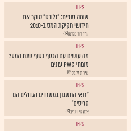
IFRS
שומה סופית: "גלובס" סוקר את
חידושי חקיקת המס ב-2010
{19}
עו"ד דוד גולדמן
IFRS
מה עושים עם הכסף בסוף שנת המס?
מומחי PwC עונים
{19}
שירות גלובס‏
IFRS
"רואי החשבון במשרדים הגדולים הם
סריסים"
{19}
אלה לוי-וינריב
IFRS