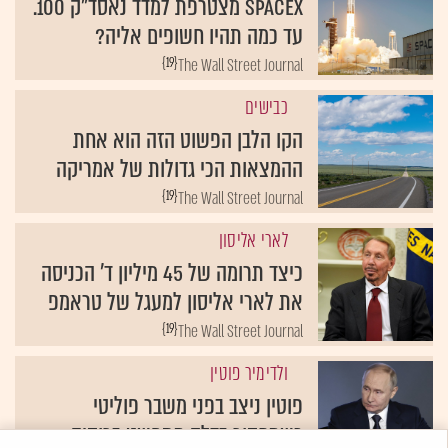
SpaceX מצטרפת למדד נאסד"ק 100.
עד כמה תהיו חשופים אליה?
{19}
The Wall Street Journal
כבישים
הקו הלבן הפשוט הזה הוא אחת
ההמצאות הכי גדולות של אמריקה
{19}
The Wall Street Journal
לארי אליסון
כיצד תרומה של 45 מיליון ד' הכניסה
את לארי אליסון למעגל של טראמפ
{19}
The Wall Street Journal
ולדימיר פוטין
פוטין ניצב בפני משבר פוליטי
כשמחסור בדלק מתפשט ברוסיה