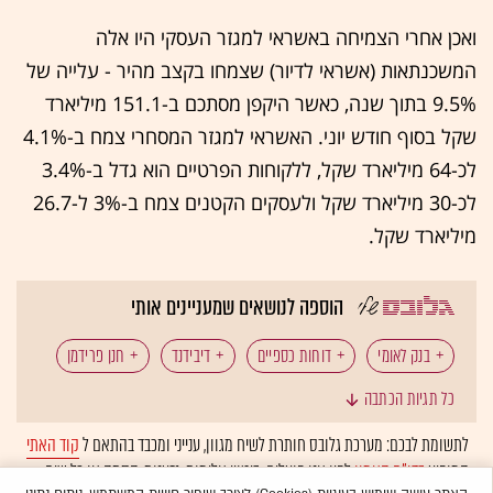
ואכן אחרי הצמיחה באשראי למגזר העסקי היו אלה
המשכנתאות (אשראי לדיור) שצמחו בקצב מהיר - עלייה של
9.5% בתוך שנה, כאשר היקפן מסתכם ב-151.1 מיליארד
שקל בסוף חודש יוני. האשראי למגזר המסחרי צמח ב-4.1%
לכ-64 מיליארד שקל, ללקוחות הפרטיים הוא גדל ב-3.4%
לכ-30 מיליארד שקל ולעסקים הקטנים צמח ב-3% ל-26.7
מיליארד שקל.
הוספה לנושאים שמעניינים אותי
בנק לאומי
דוחות כספיים
דיבידנד
חנן פרידמן
כל תגיות הכתבה
בנקים בישראל
לתשומת לבכם: מערכת גלובס חותרת לשיח מגוון, ענייני ומכבד בהתאם ל
קוד האתי
המופיע
בדו"ח האמון
לפיו אנו פועלים. ביטויי אלימות, גזענות, הסתה או כל שיח