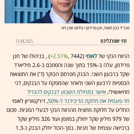
מנכ''ל בנק לאומי, חנן פרידמן / צילום: אורן דאי
חזי שטרנליכט
13.08.2025
הרווח הנקי של
לאומי
(7442 ,‎
+2.51%
‏) , בניהולו של חנן
פרידמן, עלה ב-15% בתוך שנה והסתכם ב-2.6 מיליארד
שקל ברבעון השני. הבנק מפרסם הבוקר (ד') את התוצאות
הכספיות לרבעון השני ולאחר שהמפקח על הבנקים, דני
חחיאשוילי,
אישר בתחילת השבוע לבנקים להגדיל
חד-פעמית את חלוקת הדיבידנד ל-50%
, דירקטוריון לאומי
החליט על חלוקת מחצית מהרווח הנקי לבעלי המניות. סכום
של 979 מיליון שקל יחולק במזומן ועוד 326 מיליון שקל
ברכישה עצמית של מניות. בסך-הכול יחלק הבנק כ-1.3