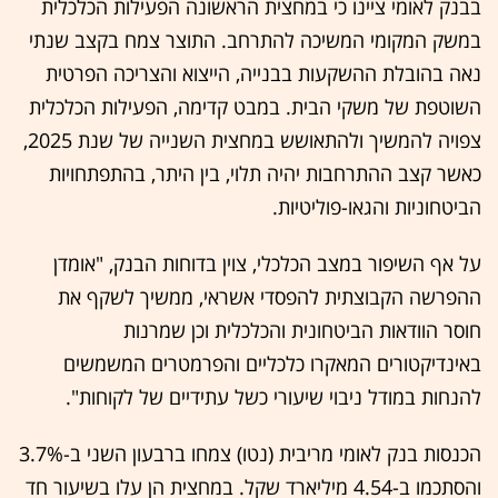
בבנק לאומי ציינו כי במחצית הראשונה הפעילות הכלכלית
במשק המקומי המשיכה להתרחב. התוצר צמח בקצב שנתי
נאה בהובלת ההשקעות בבנייה, הייצוא והצריכה הפרטית
השוטפת של משקי הבית. במבט קדימה, הפעילות הכלכלית
צפויה להמשיך ולהתאושש במחצית השנייה של שנת 2025,
כאשר קצב ההתרחבות יהיה תלוי, בין היתר, בהתפתחויות
הביטחוניות והגאו-פוליטיות.
על אף השיפור במצב הכלכלי, צוין בדוחות הבנק, "אומדן
ההפרשה הקבוצתית להפסדי אשראי, ממשיך לשקף את
חוסר הוודאות הביטחונית והכלכלית וכן שמרנות
באינדיקטורים המאקרו כלכליים והפרמטרים המשמשים
להנחות במודל ניבוי שיעורי כשל עתידיים של לקוחות".
הכנסות בנק לאומי מריבית (נטו) צמחו ברבעון השני ב-3.7%
והסתכמו ב-4.54 מיליארד שקל. במחצית הן עלו בשיעור חד