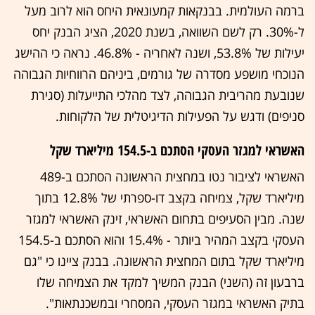
ברמה העולמית. בבנקאות קמעונאית היחס הוא לרוב מעל
ל-30%. רק לשם השוואה, בשנת 2020, הציג הבנק יחס
יעילות של 53.8%, ושנה לאחריה - 46.8%. נראה כי ההישג
הנוכחי מושפע מסדרה של גורמים, ביניהם הרווחיות הגבוהה
שנובעת מהריבית הגבוהה, לצד מהלכי התייעלות (סגירת
סניפים) ודגש על הפעילות הדיגיטלית של הלקוחות.
האשראי למגזר העסקי הסתכם ב-154.5 מיליארד שקל
האשראי לציבור נטו במחצית הראשונה הסתכם ב-489
מיליארד שקל, צמיחה בקצב דו-ספרתי של 12.8% בתוך
שנה. מבין הסעיפים בתחום האשראי, זינק האשראי למגזר
העסקי בקצב המהיר ביותר - 15.4% והוא הסתכם ב-154.5
מיליארד שקל בתום המחצית הראשונה. בבנק ציינו כי "גם
ברבעון זה (השני) הבנק המשיך למקד את הצמיחה שלו
בתיק האשראי במגזר העסקי, המסחרי ובמשכנתאות".