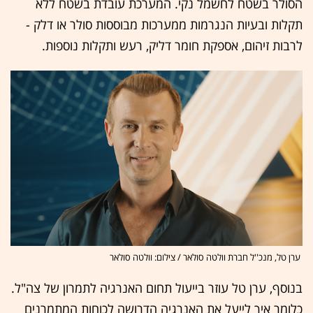
הסולר בשטח לחשמל נקי. המערכת עובדת בשטח ללא
תקלות ובעיות הנגרמות ממערכות מבוססות סולר או דלק -
לרבות זיהום, אספקת חומר דליק, רעש ותקלות נוספות.
ערן טל, מנכ''ל חברת וולטה סולאר / צילום: וולטה סולאר
בנוסף, ערן טל עוזר בייעול תחום האנרגיה לתמרון של צה"ל.
כלומר איך לייעל את האנרגיה הדרושה לכוחות המתמרנים