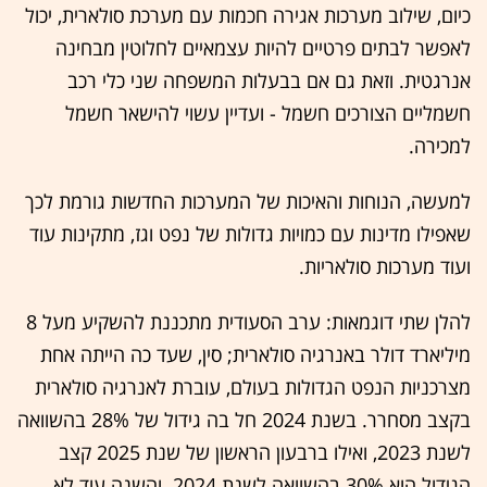
כיום, שילוב מערכות אגירה חכמות עם מערכת סולארית, יכול
לאפשר לבתים פרטיים להיות עצמאיים לחלוטין מבחינה
אנרגטית. וזאת גם אם בבעלות המשפחה שני כלי רכב
חשמליים הצורכים חשמל - ועדיין עשוי להישאר חשמל
למכירה.
למעשה, הנוחות והאיכות של המערכות החדשות גורמת לכך
שאפילו מדינות עם כמויות גדולות של נפט וגז, מתקינות עוד
ועוד מערכות סולאריות.
להלן שתי דוגמאות: ערב הסעודית מתכננת להשקיע מעל 8
מיליארד דולר באנרגיה סולארית; סין, שעד כה הייתה אחת
מצרכניות הנפט הגדולות בעולם, עוברת לאנרגיה סולארית
בקצב מסחרר. בשנת 2024 חל בה גידול של 28% בהשוואה
לשנת 2023, ואילו ברבעון הראשון של שנת 2025 קצב
הגידול הוא 30% בהשוואה לשנת 2024. והשנה עוד לא