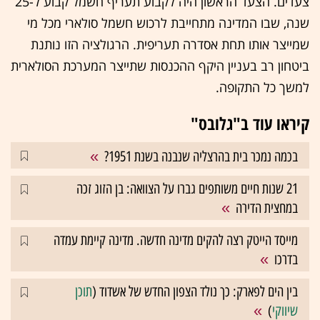
צעדים. הצעד הראשון היה לקבוע תעריף חשמל קבוע ל-25
שנה, שבו המדינה מתחייבת לרכוש חשמל סולארי מכל מי
שמייצר אותו תחת אסדרה תעריפית. הרגולציה הזו נותנת
ביטחון רב בעניין היקף ההכנסות שתייצר המערכת הסולארית
למשך כל התקופה.
קיראו עוד ב"גלובס"
בכמה נמכר בית בהרצליה שנבנה בשנת 1951?
21 שנות חיים משותפים גברו על הצוואה: בן הזוג זכה
במחצית הדירה
מייסד הייטק רצה להקים מדינה חדשה. מדינה קיימת עמדה
בדרכו
בין הים לפארק: כך נולד הצפון החדש של אשדוד (
תוכן
שיווקי
)