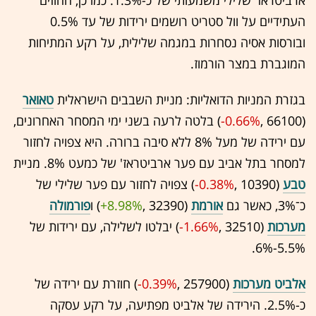
ארביטראז' שלילי משמעותי של כ-1.3%. כמו כן, החוזים
העתידיים על וול סטריט רושמים ירידות של עד 0.5%
ובורסות אסיה נסחרות במגמה שלילית, על רקע המתיחות
המוגברת במצר הורמוז.
בגזרת המניות הדואליות: מניית השבבים הישראלית
טאואר
(66100 ,‎
-0.66%
‏) בלטה לרעה בשני ימי המסחר האחרונים,
עם ירידה של מעל 8% ללא סיבה ברורה. היא צפויה לחזור
למסחר בתל אביב עם פער ארביטראז' של כמעט 8%. מניית
טבע
(10390 ,‎
-0.38%
‏) צפויה לחזור עם פער שלילי של
כ־3%, כאשר גם
אורמת
(32390 ,‎
+8.98%
‏) ו
פורמולה
מערכות
(32510 ,‎
-1.66%
‏) יבלטו לשלילה, עם ירידות של
5.5%-6%.
אלביט מערכות
(257900 ,‎
-0.39%
‏) חוזרת עם ירידה של
כ-2.5%. הירידה של אלביט מפתיעה, על רקע עסקה