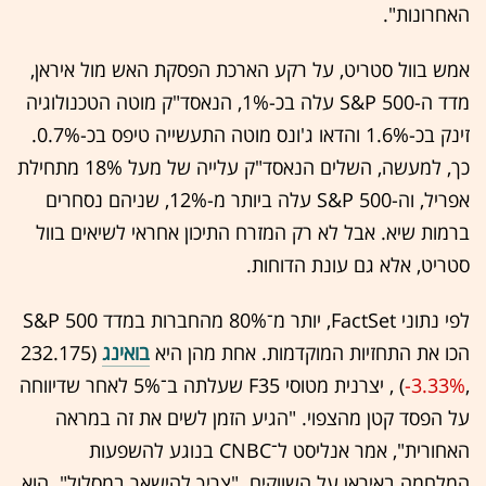
האחרונות".
אמש בוול סטריט, על רקע הארכת הפסקת האש מול איראן,
מדד ה-S&P 500 עלה בכ-1%, הנאסד"ק מוטה הטכנולוגיה
זינק בכ-1.6% והדאו ג'ונס מוטה התעשייה טיפס בכ-0.7%.
כך, למעשה, השלים הנאסד"ק עלייה של מעל 18% מתחילת
אפריל, וה-S&P 500 עלה ביותר מ-12%, שניהם נסחרים
ברמות שיא. אבל לא רק המזרח התיכון אחראי לשיאים בוול
סטריט, אלא גם עונת הדוחות.
לפי נתוני FactSet, יותר מ־80% מהחברות במדד S&P 500
הכו את התחזיות המוקדמות. אחת מהן היא
בואינג
(232.175
,‎
-3.33%
‏) , יצרנית מטוסי F35 שעלתה ב־5% לאחר שדיווחה
על הפסד קטן מהצפוי. "הגיע הזמן לשים את זה במראה
האחורית", אמר אנליסט ל־CNBC בנוגע להשפעות
המלחמה באיראן על השווקים. "צריך להישאר במסלול". הוא