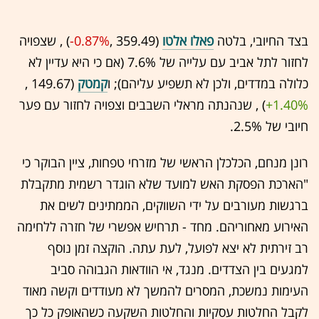
בצד החיובי, בלטה
פאלו אלטו
(359.49 ,‎
-0.87%
‏) , שצפויה
לחזור לתל אביב עם עלייה של 7.6% (אם כי היא עדיין לא
כלולה במדדים, ולכן לא תשפיע עליהם); ו
קמטק
(149.67 ,‎
+1.40%
‏) , שנהנתה מראלי השבבים וצפויה לחזור עם פער
חיובי של 2.5%.
רונן מנחם, הכלכלן הראשי של מזרחי טפחות, ציין הבוקר כי
"הארכת הפסקת האש למועד שלא הוגדר רשמית מתקבלת
ברגשות מעורבים על ידי השווקים, הממתינים לשים את
האירוע מאחוריהם. מחד - תרחיש אפשרי של חזרה ללחימה
רב זירתית לא יצא לפועל, לעת עתה. הוקצה זמן נוסף
למגעים בין הצדדים. מנגד, אי הוודאות הגבוהה סביב
העימות נמשכת, המסרים להמשך לא מעודדים וקשה מאוד
לקבל החלטות עסקיות והחלטות השקעה כשהאופק כל כך