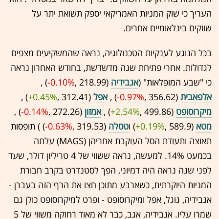
העריך כי שוק המניות האמריקאי יספק תשואת יתר על
שווקים בינלאומיים אחרים.
בכל הנוגע לענקיות הטכנולוגיה, נראה שהמשקיעים מצפים
לגדולות. אחרי פתיחת שנה מדשדשת, בחודש האחרון נראה
כי "שבע המופלאות" (
אנבידיה
(218.99 ,‎
-0.10%
‏) ,
אלפאבית
(356.62 ,‎
-0.97%
‏) ,
אפל
(312.41 ,‎
+0.45%
‏) ,
מיקרוסופט
(499.86 ,‎
+2.54%
‏) ,
אמזון
(272.26 ,‎
-0.14%
‏) ,
מטא
(589.9 ,‎
+0.19%
‏) ו
טסלה
(319.53 ,‎
-0.63%
‏) ) תופסות
תאוצה ותעודת הסל העוקבת אחריהן (MAGS) עלתה
בכמעט 14%. למעשה, נראה ששווי של 4 טריליון דולר, שעד
לפני שנה נראה היה דמיוני, הפך לסטנדרט בקרב חבורת
המניות היוקרתית, כשארבע מתוכן חצו את הרף הזה בעברן -
אנבידיה, גוגל, אפל ומיקרוסופט - ופרט למיקרוסופט כולן גם
שמרו עליו. אנבידיה, אגב, כבר לא מאוד רחוקה משווי של 5