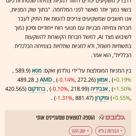
לדבריו, משקיעים יכולים לחזור למניות צמיחה שנסחרות כיום
בשווי נמוך יותר מאשר לפני המלחמה. "בתוך שוק המניות,
אנו חושבים שמשקיעים צריכים להטות את התיק לעבר
חברות צמיחה מבניות עם מנועי רווח ייחודיים וסיכון נמוך
לשיבוש מצד AI, למשל חברות הקשורות להשקעות
בתשתיות חשמל, ולא למניות שתלויות בצמיחה הכלכלית
הכללית", הוא אמר.
בין המניות המומלצות על־ידי גולדמן זאקס:
מטא
(589.9 ,‎
+0.19%
‏) ,
אמזון
(272.26 ,‎
-0.14%
‏) ,
AMD
(489.28 ,‎
+1.50%
‏) ,
אנבידיה
(218.99 ,‎
-0.10%
‏) ,
ברודקום
(420.565
,‎
+0.55%
‏) ו
מיקרון
(881.47 ,‎
-1.31%
‏) .
הוספה לנושאים שמעניינים אותי
הבורסה בת"א
שוק ההון