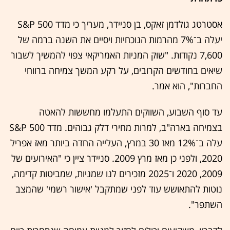
אסטרטג גולדמן זאקס, בן סניידר, מעריך כי מדד S&P 500
יעלה ב־7% מהרמות הנוכחיות ויסיים את השנה ברמה של
7,600 נקודות. "שוק המניות האמריקאי צפוי להמשיך לשבור
שיאים בחודשים הקרובים, על רקע המשך צמיחה ברווחי
החברות", הוא אמר.
עד סוף השבוע, השווקים התעלמו מחששות להאטה
בצמיחה בארה"ב, למרות מחירי דלק גבוהים. מדד S&P 500
עלה ב־12% מאז 30 במרץ, העלייה החדה ביותר מאז אפריל
2020, ולפני כן מאז מרץ 2009. סניידר ציין כי "האירועים של
2009, 2020 ו־2025 מזכירים לנו שמניות, שמביטות קדימה,
נוטות להתאושש עוד לפני שמתקבל 'אישור רשמי' שהמצב
השתפר".