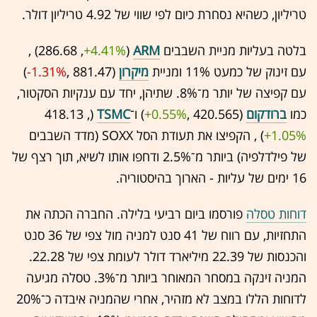
טריליון, כשהיא נסחרת כיום לפי שווי של 4.92 טריליון דולר.
בלטה בעליות מניית השבבים
ARM
(286.68 ,‎
+4.41%
‏) ,
עם זינוק של כמעט 11% ומניית
מיקרון
(881.47 ,‎
-1.31%
‏)
עם קפיצה של יותר מ־8%. שתיהן, יחד עם ענקיות הסקטור,
כמו
ברודקום
(420.565 ,‎
+0.55%
‏) ו־
TSMC
(418.13 ,‎
+1.05%
‏) , הקפיצו את תעודת הסל SOXX (מדד השבבים
של פילדלפיה) ביותר מ־2.5% ודחפו אותו לשיא, תוך רצף של
16 ימים של עליות - הארוך בהיסטוריה.
דוחות טסלה
פורסמו ביום רביעי בלילה. החברה הכתה את
התחזיות, עם רווח של 41 סנט למניה מול צפי של 36 סנט
והכנסות של 22.39 מיליארד דולר לעומת צפי של 22.28.
המניה זינקה במסחר המאוחר ביותר מ־3%. טסלה מגיעה
לדוחות הללו במצב לא מזהיר, אחרי שהמניה איבדה כ־20%