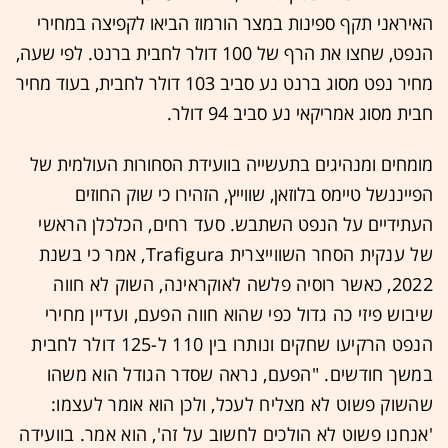
האיראני תקף ספינות במצר הורמוז הביאו לקפיצה במחירי
הנפט, שחצו את הרף של 100 דולר לחבית ברנט. לפי שעה,
מחיר נפט מסוג ברנט נע סביב 103 דולר לחבית, בעוד מחיר
חבית מסוג אמריקאי נע סביב 94 דולר.
מומחים ומנהיגים בתעשייה בוועידת הסחורות העולמית של
הפייננשל טיימס בלוזאן, שווייץ, הזהירו כי שוק החוזים
העתידיים על הנפט השתבש.
סעד רחים, הכלכלן הראשי
של ענקית הסחר השווייצרית Trafigura, אמר כי בשנת
2022, כאשר רוסיה פלשה לאוקראינה, השוק לא חווה
שיבוש פיזי כה גדול כפי שהוא חווה הפעם, ועדיין מחירי
הנפט הרקיעו שחקים ונותרו בין 110 ל-125 דולר לחבית
במשך חודשים. "הפעם, נראה שסדר הגודל הוא משהו
שהשוק פשוט לא מצליח לעכל, ולכן הוא אומר לעצמו:
'אנחנו פשוט לא הולכים לחשוב על זה', הוא אמר. בוועידה