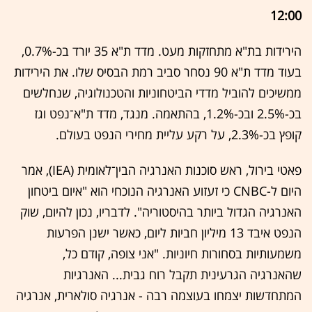
12:00
הירידות בת"א מתחזקות מעט. מדד ת"א 35 יורד בכ-0.7%,
בעוד מדד ת"א 90 נסחר סביב רמת הבסיס שלו. את הירידות
ממשיכים להוביל מדדי הביטחוניות והטכנולוגיה, שנחלשים
בכ-2.5% ובכ-1.2%, בהתאמה. מנגד, מדד ת"א־נפט וגז
קופץ בכ-2.3%, על רקע עליית מחירי הנפט בעולם.
פאטי בירול, ראש סוכנות האנרגיה הבין־לאומית (IEA), אמר
היום ל-CNBC כי זעזוע האנרגיה הנוכחי הוא "איום ביטחון
האנרגיה הגדול ביותר בהיסטוריה". לדבריו, נכון להיום, שוק
הנפט איבד 13 מיליון חביות ליום, כאשר ישנן הפרעות
משמעותיות בסחורות חיוניות. "אני צופה, קודם כל,
שהאנרגיה הגרעינית תקבל רוח גבית... האנרגיות
המתחדשות יצמחו בעוצמה רבה - אנרגיה סולארית, אנרגיה