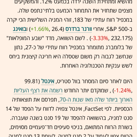
מהשיא ומתחילת השנה ירדה בכמעט 12%. והמשקיעים
מצפים שתחזיר את התמחור הכמעט בלתי־נתפס שלה.
במכפיל רווח עתידי של 183, זוהי המניה השלישית הכי יקרה
ב-S&P 500, אחרי
וורנר ברדרס
(26.4 ,‎
+1.66%
‏) ו
בואינג
(232.175 ,‎
-3.33%
‏) . לשם השוואה, מדד "שבע המופלאות"
של בלומברג מתומחר במכפיל רווח עתידי של כ-27, נתון
שנחשב לגבוה רק משום שטסלה היא חריגה קיצונית ביחס
לשש ענקיות הטכנולוגיה האחרות.
היום לאחר סיום המסחר בוול סטריט,
אינטל
(99.81
,‎
-1.24%
‏) , שמוקדם יותר החודש
רשמה את רצף העליות
הארוך ביותר שלה מאז שנות ה-70
, תפרסם את תוצאותיה
הכספיות. לפי FactSet, אינטל צפויה לדווח על הפסד של 14
סנט למניה, בהשוואה להפסד של 19 סנט בשנה שעברה.
בשורת הרווח המתואם, בניכוי סעיפים חד־פעמיים מסוימים,
הרווח צפוי לעמוד על 2 סנט למניה, לעומת 13 סנט למניה