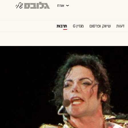
אורח
דעות
שיווק ופרסום
מגזין G
תרבות
וול סטריט ג'ורנל