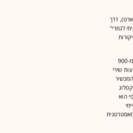
ארט), דרך
מי לגמרי"
קורות
המפנה התרחש ב-2018 עם "רפסודיה בוהמית". הסרט הכניס למעלה מ-900
י. השמעות שירי
וא המכשיר
ישנים. ביוני 2024 נמכר הקטלוג
גרפי הוא
ימי
ד מאסטרטגית