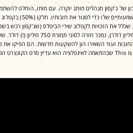
ון של ג'קסון מנהלים מותג יוקרה. עם מותו, הוחלט להשת
הנכסים המשמעותיים שלו כדי לסגור את חובותיו. חלקו (50%) בקטלוג
תמורת 47 מיליון דולר), נמכר חזרה לסוני תמורת 750 מיליון
החובות ועוד השאירו הון להשקעות חדשות. הם הפיקו את ס
הקונצרט This Is It שבהתאמה לאינפלציה הוא עדיין סרט הקונצרט