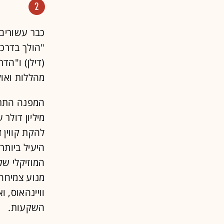
2
כבר עשורים 
"הולך בדרכי"
(דילן) ו"הד
מהללות ואול
מנוע צמיחה 
וויינהאוס, ו
השקעות.