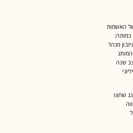
כבד של האשמות
 כמותה:
 דולר. כיום העיזבון מנהל
בשה, המותג
צב שנה
וני
ני סטרימינג שחצו
ווה
ל