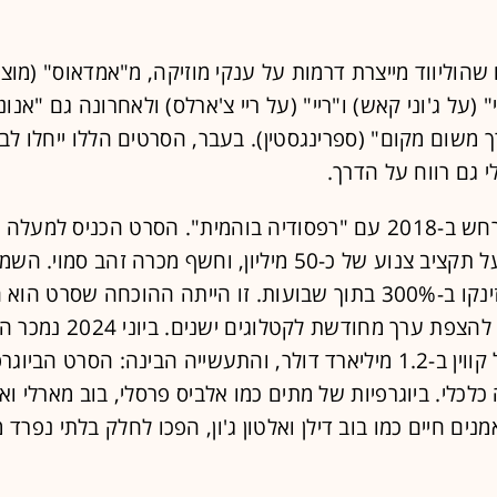
שהוליווד מייצרת דרמות על ענקי מוזיקה, מ"אמדאוס" (מוצ
 (על ג'וני קאש) ו"ריי" (על ריי צ'ארלס) ולאחרונה גם "אנוני
רך משום מקום" (ספרינגסטין). בעבר, הסרטים הללו ייחלו לבי
י גם רווח על הדרך.
מיליון דולר על תקציב צנוע של כ-50 מיליון, וחשף מכרה זהב סמו
להקת קווין זינקו ב-300% בתוך שבועות. זו הייתה ההוכחה שסרט ה
היעיל ביותר להצפת ערך מחודשת לקטלוגים 
המוזיקלי של קווין ב-1.2 מיליארד דולר, והתעשייה הבינה: הסרט הביו
כלכלי. ביוגרפיות של מתים כמו אלביס פרסלי, בוב מארלי ואי
אמנים חיים כמו בוב דילן ואלטון ג'ון, הפכו לחלק בלתי נפר