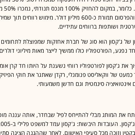
ג'קסון עצמ
המאסטרים והפרסום תמורת כ-600 מיליון דולר. מימוש רווחים תוך 
גית ושותפות ברווחים עתידיים.
ן של ג'קסון הוא סוג של חברת אחזקות שמפוצלת לתחומים 
 נפגע, הפורטפוליו כולו ממשיך לייצר מאות מיליוני דולרים
ך את ג'קסון לפורטפוליו רווחי נשענת על היותו חד קרן אומנ
 כמעט של ווקאליסט פנומנלי, רקדן שאתגר את חוקי הפיזיק
אינטואיציה סינמטית וגם חדשן משמעותי.
תח את המותג מבלי להתייחס לפיל שבחדר, אותה עננה מוס
טין וזוכה מכל סעיפי האישום, לאחר שההגנה הציגה סתיר