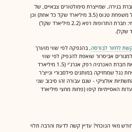
ברת בגירה, שמייצרת סימולטורים צבאיים, של
משפחת מזרחי, וחברת הנדל"ן בסט של משפחת טנוס (3.5 מיליארד שקל כל אחת) וכן
שתי חברות תעשייה שבשליטת קרן פימי: חברת התרופות רפא (2.2 מיליארד שקל)
קשת לחזור לבורסה
, בהנפקה לפי שווי מוערך
"ן למגורים אביסרור שואפת להנפיק לפי שווי
דומה. ברשימה הארוכה ניתן לציין גם את חברת האנרגיה רפק אנרג'י (1.5 מיליארד
ת נגל שמחזיקה במותגים פילסבורי ונייצ'ר
תשתיות אולציקי - שגם עבורה זהו סיבוב שני
רשת המסעדות האסייתיות קיסו (פחות מחצי מיליארד
ודש מאי הנוכחי? עדיין קשה לדעת והרבה תלוי