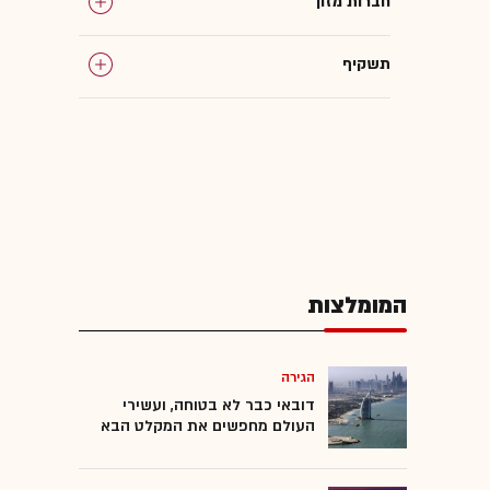
חברות מזון
תשקיף
גיוס חוב
אג"ח
רשות ניירות ערך
המומלצות
מניות
משקיעים מוסדיים
הגירה
דובאי כבר לא בטוחה, ועשירי
העולם מחפשים את המקלט הבא
שוק ההון