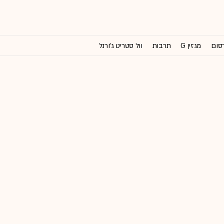
רסום
מגזין G
תרבות
וול סטריט ג'ורנל