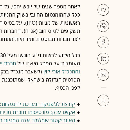
לאחר מספר שנים של יובש יחסי, גל 
תשקיפים לגיוס חוב (אג"ח). החברות ה
לצד חברות מבוססות ותזרימיות מתחומי
כ
העומדות על הפרק היא זו של
חברת ייז
והמנכ"ל אורי לוין
(לשעבר מנכ"ל בנק ד
לפני הכסף.
●
קורצת לג'פניקה ונערכת להנפקות:
●
אקזיט ענק: פורטיסימו מוכרת מניות סוגת ב-430 
●
האינדיקטור שמלמד: אלה המניות הי