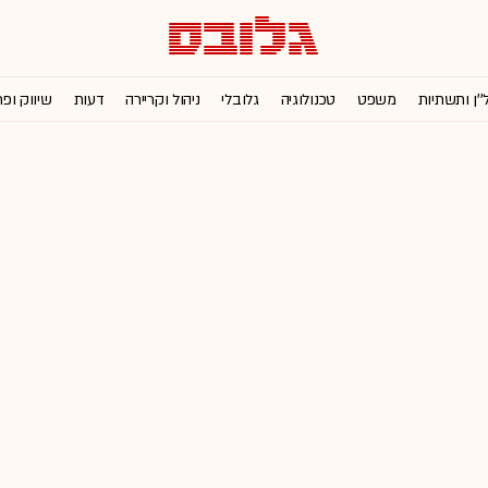
''ן ותשתיות
משפט
טכנולוגיה
גלובלי
ניהול וקריירה
דעות
שיווק ופ