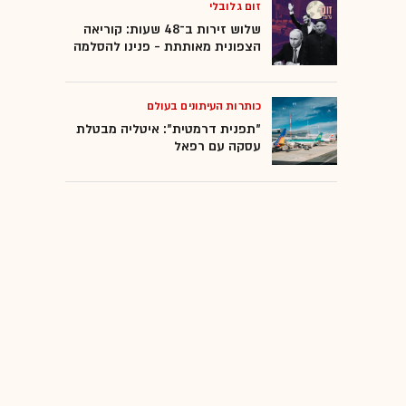
זום גלובלי
משקיעי ריטייל
שלוש זירות ב־48 שעות: קוריאה
הצפונית מאותתת - פנינו להסלמה
חברות נדל"ן
כותרות העיתונים בעולם
המומלצות
"תפנית דרמטית": איטליה מבטלת
עסקה עם רפאל
בגירה (Bagira Systems)