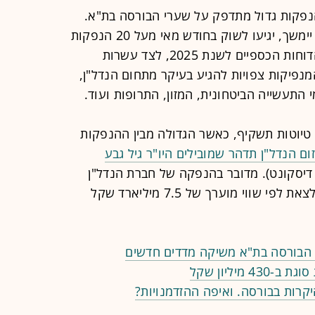
הנפקות גדול מתדפק על שערי הבורסה בת"א.
ככל שהמומנטום החיובי בשוק המניות יימשך, יגיעו לשוק בחודש מאי מעל 20 הנפקות
ראשוניות של מניות (IPO), על בסיס הדוחות הכספיים לשנת 2025, לצד עשרות
מנפיקות צפויות להגיע בעיקר מתחום הנדל"ן,
 התעשייה הביטחונית, המזון, התרופות ועוד.
כל הידוע לרשות ני"ע הוגשו מעל 30 טיוטות תשקיף, כאשר הגדולה מבין ההנפקות
ום הנדל"ן תדהר שמובילים היו"ר גיל גבע
יסקונט). מדובר בהנפקה של חברת הנדל"ן
הפרטית הגדולה בישראל, שמתוכננת לצאת לפי שווי מוערך של 7.5 מיליארד שקל
 הבורסה בת"א משיקה מדדים חדשים
מיליון שקל
קרות בבורסה. ואיפה ההזדמנויות?