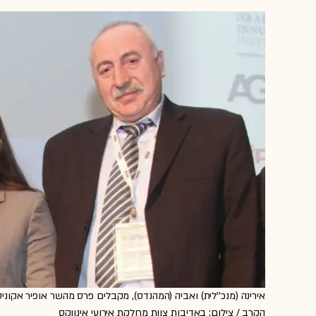
אירינה (מנכ''לית) ואביה (המהנדס), מקבלים פרס מהשר אופיר אקוני
הקרב / צילום: באדיבות צוות מחלקת אירועי אינווקס