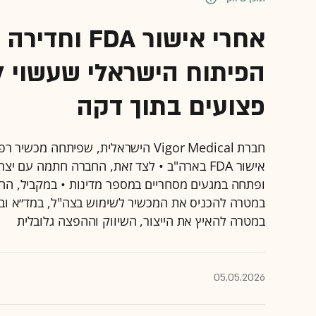
אחרי אישור A
הפיתוח הישראלי שעשוי לה
פצועים בתוך דקה
חברת Vigor Medical הישראלית, שפיתח
אישור FDA בארה"ב • לצד זאת, החברה חתמה עם 
ופתחה במגעים מסחריים במספר מדינות • במקביל, הח
במטרה להכניס את המכשיר לשימוש בצה"ל, במד״א ובב
במטרה להאיץ את הייצור, השיווק וההפצה גלובלית
05.05.2026