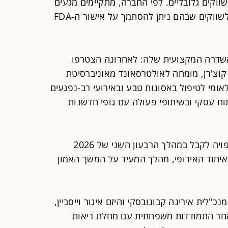
וקים גלובליים. לפי החברה, מתקיימים מגעים
גם במדינות נוספות, תוך מתן עדיפות לשווקים שבהם ניתן להסתמך על אישור ה-FDA
השדרה המקצועית שלה: לאחרונה הצטרפו
י קוצ'רן, מומחה לאולטרסאונד מאוניברסיטת
לאומי לטיפול באסונות טבע ובאירועי רב-נפגעים
תוח עסקי ובשיתופי פעולה עם גופי חדשנות
כחלק מהתמיכה בפעילותה, החברה צפויה לקבל במהלך הרבעון השני של 2026
חוד האירופי, מהלך המעיד על המשך האמון
לית אירינה קבונובסקי והיזם איגור וייסביין,
אחר התמודדות משפחתית עם מחלת ריאות