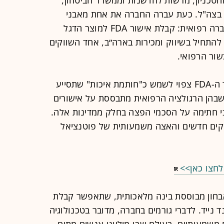
טכניון, מרשות לחדשנות וממשרד הביטחון,
 בצה"ל. כעת עברה החברה את אחת מאבני
הדרך המשמעותיות ביותר בחייה של חברה רפואית: קבלת אישור FDA למוצר הדגל
תחיל בשיווק ומכירות בארה״ב, אחד השווקים
שור הרפואי.
מעבר לכניסה לשוק האמריקאי, אישור ה-FDA צפוי לשמש כ"חותמת איכות" שתסייע
שבהן הרגולציה הרפואית מתבססת על אישורים
 חתימה על הסכמי הפצה בחלק ממדינות אלה.
וקים חדשים והאצה משמעותית של פוטנציאל
לחצו כאן>>
בחון מבוססת בינה מלאכותית, שתאפשר קבלת
ייד. לדברי גורמים בחברה, מדובר בטכנולוגיה