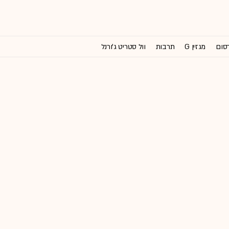
רסום
מגזין G
תרבות
וול סטריט ג'ורנל