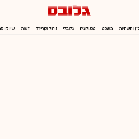
''ן ותשתיות
משפט
טכנולוגיה
גלובלי
ניהול וקריירה
דעות
שיווק ופ