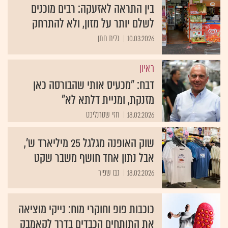
בין התראה לאזעקה: רבים מוכנים
לשלם יותר על מזון, ולא להתרחק
10.03.2026
גלית חתן
ראיון
דבח: "מכעיס אותי שהבורסה כאן
מזנקת, ומניית דלתא לא"
18.02.2026
חזי שטרנליכט
שוק האופנה מגלגל 25 מיליארד ש',
אבל נתון אחד חושף משבר שקט
18.02.2026
נבו שפיר
כוכבות פופ וחוקרי מוח: נייקי מוציאה
את התותחים הכבדים בדרך לקאמבק