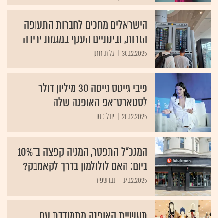
הישראלים מחכים לחברות התעופה
הזרות, ובינתיים הענף במגמת ירידה
30.12.2025
גלית חתן
פיבי גייטס גייסה 30 מיליון דולר
לסטארט־אפ האופנה שלה
20.12.2025
יובל פסו
המנכ"ל התפטר, המניה קפצה ב־10%
ביום: האם לולולמון בדרך לקאמבק?
14.12.2025
נבו שפיר
תעשיית האופנה מתמודדת עם