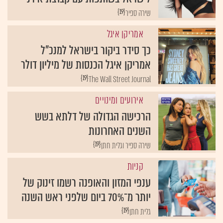
{19}
שירה ספיר
אמריקן איגל
כך סידר ביקור בישראל למנכ"ל
אמריקן איגל הכנסות של מיליון דולר
{19}
The Wall Street Journal
אירועים ומינויים
הרכישה הגדולה של דלתא בשש
השנים האחרונות
{19}
שירה ספיר וגלית חתן
קניות
ענפי המזון והאופנה רשמו זינוק של
יותר מ־70% ביום שלפני ראש השנה
{19}
גלית חתן