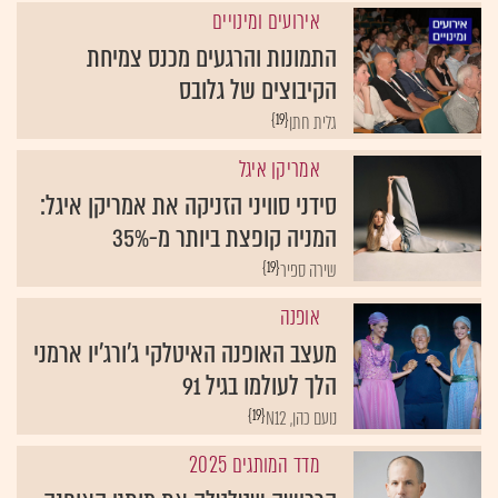
אירועים ומינויים
התמונות והרגעים מכנס צמיחת
הקיבוצים של גלובס
{19}
גלית חתן
אמריקן איגל
סידני סוויני הזניקה את אמריקן איגל:
המניה קופצת ביותר מ-35%
{19}
שירה ספיר
אופנה
מעצב האופנה האיטלקי ג'ורג'יו ארמני
הלך לעולמו בגיל 91
{19}
נועם כהן, N12
מדד המותגים 2025