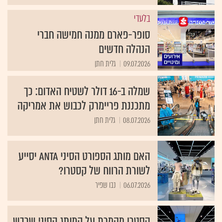
בלעדי
סופר-פארם ממנה חמישה חברי
הנהלה חדשים
09.07.2026
גלית חתן
שמלה ב-16 דולר לשטיח האדום: כך
מתכננת פריימרק לכבוש את אמריקה
08.07.2026
גלית חתן
האם מותג הספורט הסיני ANTA יסייע
לשורת הרווח של קסטרו?
06.07.2026
נבו שפיר
קסטרו מהמרת על המותג הסיני שכבש