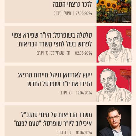
לזכר נרצחי הנובה
27.05.2024
מיטל וייזברג
טלטלה בשופרסל: היו"ר שפירא צפוי
לפרוש בשל לחצי משרד הבריאות
02.05.2024
חזי שטרנליכט וגלי וינרב
ייעץ לארדואן וניהל תיירות מרפא:
הכירו את יו"ר שופרסל החדש
12.04.2024
גלי וינרב
משרד הבריאות על מינוי סמנכ"ל
איכילוב ליו"ר שופרסל: "טעם לפגם"
10.04.2024
שירה ספיר