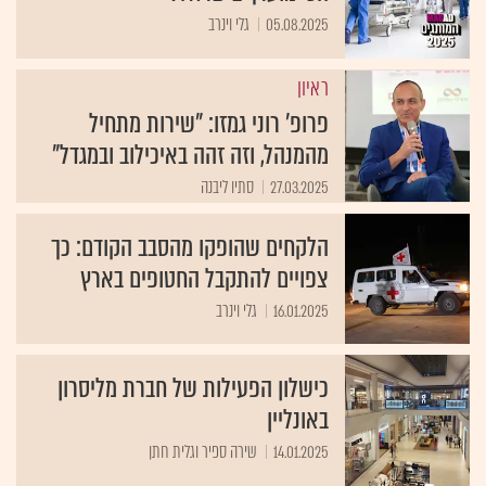
05.08.2025
גלי וינרב
ראיון
פרופ' רוני גמזו: "שירות מתחיל
מהמנהל, וזה זהה באיכילוב ובמגדל"
27.03.2025
סתיו ליבנה
הלקחים שהופקו מהסבב הקודם: כך
צפויים להתקבל החטופים בארץ
16.01.2025
גלי וינרב
כישלון הפעילות של חברת מליסרון
באונליין
14.01.2025
שירה ספיר וגלית חתן