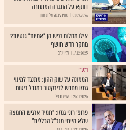
דווקא על החברה המתחרה
01.02.2026
סתיו ליבנה וגלית חתן
אילו מחלות נפש הן "אחיות" גנטיות?
מחקר חדש חושף
14.12.2025
גלי וינרב
בלעדי
הממונה על שוק ההון: מתנגד למינוי
גמזו מחדש לדירקטור במגדל ביטוח
25.11.2025
עמירם גיל
פרופ' רוני גמזו: "תמיד ארגיש החמצה
שלא הייתי מנכ"ל הכללית"
23.11.2025
יובל ניסני