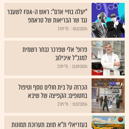
"יעלה בחיי אדם": ראש ה-FDA לשעבר
נגד שר הבריאות של טראמפ
01.12.2024
גלי וינרב
פרופ' אלי שפרכר נבחר רשמית
למנכ"ל איכילוב
12.09.2024
גלי וינרב
הכרזה על בית חולים נוסף וטיפול
בחטופים: הקפיצה של שיבא
12.07.2024
גלי וינרב
בעזריאלי ת"א תוצג תערוכת תמונות