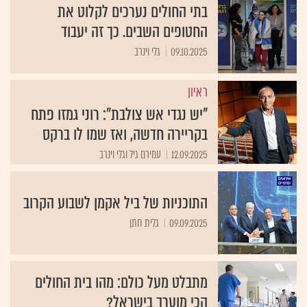
בתי החולים נערכים לקלוט את
החטופים השבים. כך זה יעבוד
09.10.2025
גלי וינרב
ראיון
"יש נגדי אש צולבת": רוני גמזו פתח
בקריירה חדשה, ואז שמו לו ברקס
12.09.2025
עמירם גיל וגלי וינרב
התוכניות של ביל אקמן לשבוע הקרוב
09.09.2025
גלית חתן
מתבלט מעל כולם: מהו בית החולים
הכי מוערך בישראל?