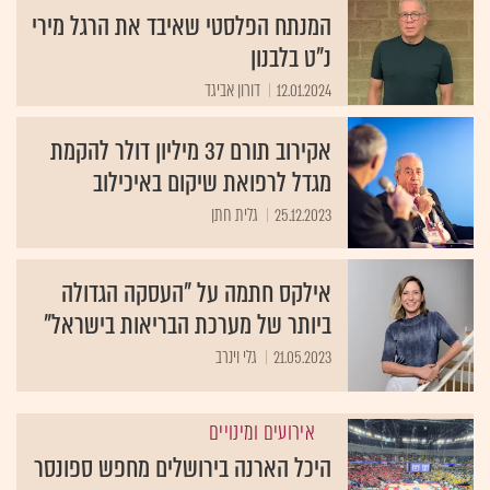
המנתח הפלסטי שאיבד את הרגל מירי
נ"ט בלבנון
12.01.2024
דורון אביגד
אקירוב תורם 37 מיליון דולר להקמת
מגדל לרפואת שיקום באיכילוב
25.12.2023
גלית חתן
אילקס חתמה על "העסקה הגדולה
ביותר של מערכת הבריאות בישראל"
21.05.2023
גלי וינרב
אירועים ומינויים
היכל הארנה בירושלים מחפש ספונסר