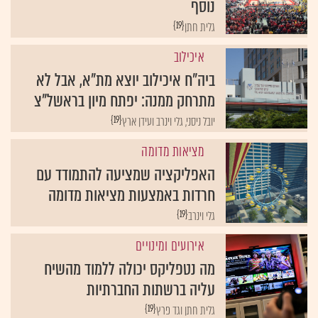
נוסף
{19}
גלית חתן
איכילוב
ביה"ח איכילוב יוצא מת"א, אבל לא
מתרחק ממנה: יפתח מיון בראשל"צ
{19}
יובל ניסני, גלי וינרב ועידן ארץ
מציאות מדומה
האפליקציה שמציעה להתמודד עם
חרדות באמצעות מציאות מדומה
{19}
גלי וינרב
אירועים ומינויים
מה נטפליקס יכולה ללמוד מהשיח
עליה ברשתות החברתיות
{19}
גלית חתן וגד פרץ