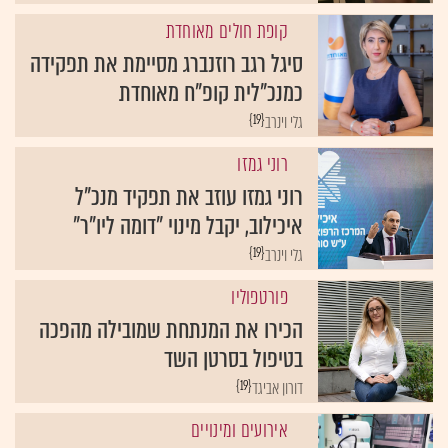
קופת חולים מאוחדת
סיגל רגב רוזנברג מסיימת את תפקידה
כמנכ"לית קופ"ח מאוחדת
{19}
גלי וינרב
רוני גמזו
רוני גמזו עוזב את תפקיד מנכ"ל
איכילוב, יקבל מינוי "דומה ליו"ר"
{19}
גלי וינרב
פורטפוליו
הכירו את המנתחת שמובילה מהפכה
בטיפול בסרטן השד
{19}
דורון אביגד
אירועים ומינויים