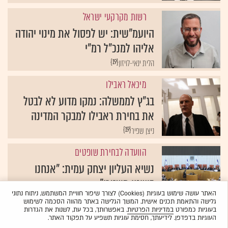
רשות מקרקעי ישראל
היועמ"שית: יש לפסול את מינוי יהודה
אליהו למנכ"ל רמ"י
{19}
הלית ינאי-לויזון
מיכאל ראבילו
בג"ץ לממשלה: נמקו מדוע לא לבטל
את בחירת ראבילו למבקר המדינה
{19}
ניצן שפיר
הוועדה לבחירת שופטים
נשיא העליון יצחק עמית: "אנחנו
בשינוי משטרי"
האתר עושה שימוש בעוגיות (Cookies) לצורך שיפור חוויית המשתמש, ניתוח נתוני
{19}
ניצן שפיר
גלישה והתאמת תכנים אישית. המשך הגלישה באתר מהווה הסכמה לשימוש
בעוגיות כמפורט
במדיניות הפרטיות
. באפשרותך, בכל עת, לשנות את הגדרות
העוגיות בדפדפן. לידיעתך, חסימת עוגיות תשפיע על תפקוד האתר.