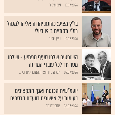
13.07.2026
ניצן שפיר
בג"ץ מציע: כהונת יהודה אליהו למנהל
רמ"י תסתיים ב-19 ביולי
10.07.2026
ניצן שפיר
השופטים שלפו סעיף מפתיע - ושלחו
מסר חד לכל עובדי המדינה
09.07.2026
יובל אינהורן וצוות המשרוקית של ...
יועמ"שית הכנסת ואגף התקציבים
בעימות על אישורים בוועדת הכספים
08.07.2026
אסף זגריזק