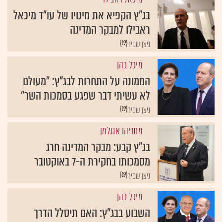
בג"ץ הקפיא את מינויו של עו"ד מיכאל
ראבילו למבקר המדינה
{19}
ניצן שפיר
מיכל כהן
הממונה על התחרות לבג"ץ: "מעולם
לא עשיתי דבר שפגע בסמכות השר"
{19}
ניצן שפיר
מתניהו אנגלמן
בג"ץ קבע: מבקר המדינה חרג
מסמכותו בחקירת ה-7 באוקטובר
{19}
ניצן שפיר
מיכל כהן
השבוע בבג"ץ: האם תיסלל הדרך