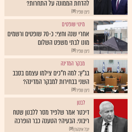
להדחת הממונה על התחרות?
{19}
ניצן שפיר
מינוי שופטים
אחרי שנה וחצי: כ-70 שופטים ורשמים
מונו לבתי משפט השלום
{19}
ניצן שפיר
מבקר המדינה
בג"ץ: למה ח"כים צילמו עצמם בסבב
השני בבחירות למבקר המדינה?
{19}
ניצן שפיר
לבנון
דיכטר אמר שלפיד מסר ללבנון שטח
ריבוני. הבעיה? הטענה כבר הופרכה
{19}
יובל אינהורן