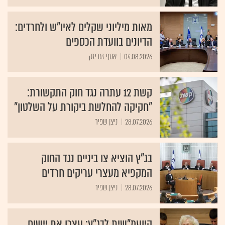
מאות מיליוני שקלים לאיו"ש ולחרדים:
הדיונים בוועדת הכספים
04.08.2026
אסף זגריזק
קשת 12 עתרה נגד חוק התקשורת:
"חקיקה להחלשת ביקורת על השלטון"
28.07.2026
ניצן שפיר
בג"ץ הוציא צו ביניים נגד החוק
המקפיא מעצרי עריקים חרדים
28.07.2026
ניצן שפיר
היועמ"שית לבג"ץ: עצרו את יישום