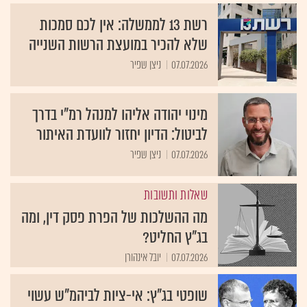
רשת 13 לממשלה: אין לכם סמכות
שלא להכיר במועצת הרשות השנייה
07.07.2026
ניצן שפיר
מינוי יהודה אליהו למנהל רמ"י בדרך
לביטול: הדיון יחזור לוועדת האיתור
07.07.2026
ניצן שפיר
שאלות ותשובות
מה ההשלכות של הפרת פסק דין, ומה
בג"ץ החליט?
07.07.2026
יובל אינהורן
שופטי בג"ץ: אי-ציות לביהמ"ש עשוי