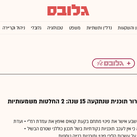
ן והשקעות
נדל''ן ותשתיות
משפט
טכנולוגיה
גלובלי
ניהול וקריירה
פינוי מחזיקים ושחרור תוכנית שנתקעה 15 שנה: 2 החלטות משמעותיות
בע אישר את פינוי מתחם בקעת קנאים ואימץ את עמדת רמ"י • ועדת
י אין לעכב תוכניות נקודתיות בשל תכנון כוללני שטרם הבשיל •
 עשרות הליכי פינוי ותוכניות בנייה נוספות