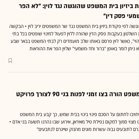
ביזיון בית המשפט שהוגשה נגד לוין: "לא הפר
מעי פסק דין"
ה לפי פקודת ביזיון בית המשפט נגד שר המשפטים יריב לוין • הבקשה
השלטון בעקבות פסק הדין שהורה ללוין לפעול למינוי שופטים בכל בתי
וי", כאשר לוין פרסם באותו שלב מועמדים רק לבתי המשפט בבאר שבע
א ניתן לומר באופן "ברור וחד-משמעי" שלוין הפר את ההוראות
באופן חריג: בית המשפט הורה בצו זמני לפנות בני 90 לצורך פרויקט
ל דירה והוריו בני ה-90 יחויבו לחתום על הסכם פינוי בינוי בבית שמש, כך קבע בית המשפט
ט מצוי סמוך למקום נפילת טיל מאיראן, אירוע שבו נהרגו תשעה בני אדם •
גרם לתובעים גבוה עשרות מונים מהנזק שייגרם לנתבעים"