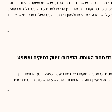
 למחוזי • בין הנשיאים גם מנחם מזרחי, נשיא בתי משפט השלום במחוז
מרכז, שביקר את פרשת קאטרגייט נגד מקורבי נתניהו • לוין החליט למנות 15 שופטים למינוי בפועל,
ה, לבאר שבע, לירושלים ולצפון • לבתי משפט השלום מרכז ות"א לא מונו
רס תחת העומס. הסיבות: זינוק בתיקים ומשפט
נתונים שהגיעו לידי גלובס מגלים כי מספר התיקים האזרחיים טיפס ב-24% בתוך שנתיים • בין
לחמה וקיפאון בוועדה הבוחרת • התוצאה: התארכות דרמטית בדיונים