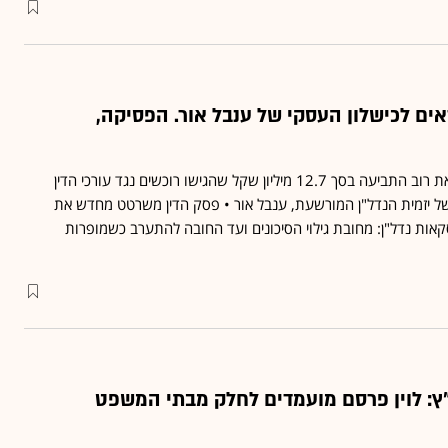
אים לכישלון העסקי של ענבל אור. הפסיקה,
בית המשפט המחוזי דחה את רוב התביעה בסך 12.7 מיליון שקל שהגישו רוכשים נגד עורכי הדין
ל יזמית הנדל"ן המורשעת, ענבל אור • פסק הדין משרטט מחדש את
קאות נדל"ן: מחובת גילוי הסיכונים ועד החובה להתערב כשמופרות
ץ: לוין פרסם מועמדים לחלק מבתי המשפט