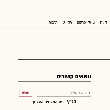
דעות
שיווק ופרסום
מגזין G
תרבות
וול סטריט ג'ורנל
נושאים קשורים
חפש
בג"ץ
בית המשפט העליון