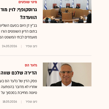
מינוי שופטים
גרוסקופף: לוין מו
הוועדה?
בג"ץ דן היום בפעם השליש
מועמדים לבתי המשפט המחו
ניצן שפיר
24.05.2026
גלעד הס
הדירה שלכם שווה 
פסק הדין של גלעד הס בעניי
אחריו לא מדובר בהפתעה •
טיוטה מחייבת בסכסוך על
ניצן שפיר
18.05.2026