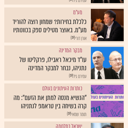
עמירם גיל
מע"מ
כלכלת בחירות? שמחון רוצה להוריד
מע"מ. באוצר מטילים ספק בכוונותיו
{19}
אורן דורי
מבקר המדינה
עו"ד מיכאל ראבילו, פרקליטו של
נתניהו, נבחר למבקר המדינה
{19}
עמירם גיל
כותרות העיתונים בעולם
"הנשיא מנסה למתן את הזעם": מה
קרה בשיחה בין טראמפ לנתניהו
{19}
תומר שמאי
ישראל במלחמה