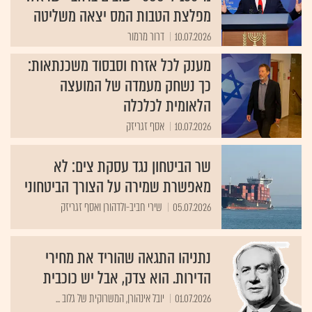
מפלצת הטבות המס יצאה משליטה
10.07.2026
דרור מרמור
מענק לכל אזרח וסבסוד משכנתאות:
כך נשחק מעמדה של המועצה
הלאומית לכלכלה
10.07.2026
אסף זגריזק
שר הביטחון נגד עסקת צים: לא
מאפשרת שמירה על הצורך הביטחוני
05.07.2026
שירי חביב-ולדהורן ואסף זגריזק
נתניהו התגאה שהוריד את מחירי
הדירות. הוא צדק, אבל יש כוכבית
01.07.2026
יובל אינהורן, המשרוקית של גלוב ...