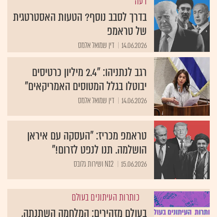
דעה
בדרך לסבב נוסף? הטעות האסטרטגית
של טראמפ
14.06.2026
דין שמואל אלמס
רגב לנתניהו: "2.4 מיליון כרטיסים
יבוטלו בגלל המטוסים האמריקאים"
14.06.2026
דין שמואל אלמס
טראמפ מכריז: "העסקה עם איראן
הושלמה. תנו לנפט לזרום!"
15.06.2026
N12 ושירות גלובס
כותרות העיתונים בעולם
בעולם מזהירים: המלחמה השתנתה,