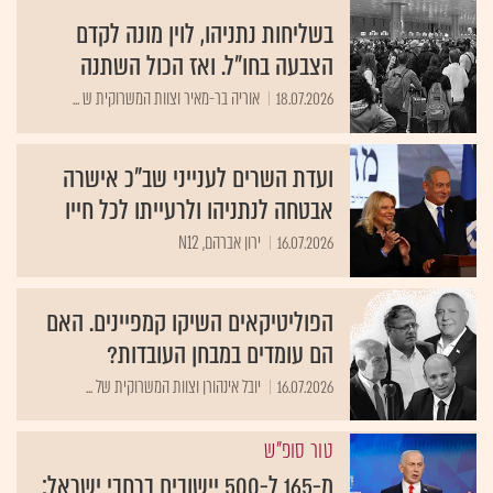
בשליחות נתניהו, לוין מונה לקדם
הצבעה בחו"ל. ואז הכול השתנה
18.07.2026
אוריה בר-מאיר וצוות המשרוקית ש ...
ועדת השרים לענייני שב"כ אישרה
אבטחה לנתניהו ולרעייתו לכל חייו
16.07.2026
ירון אברהם, N12
הפוליטיקאים השיקו קמפיינים. האם
הם עומדים במבחן העובדות?
16.07.2026
יובל אינהורן וצוות המשרוקית של ...
טור סופ"ש
מ-165 ל-500 יישובים ברחבי ישראל: