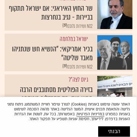
שר החוץ האיראני: אם ישראל תתקוף
בביירות - נגיב בנחרצות
{19}
N12 ושירות גלובס
ישראל במלחמה
בכיר אמריקאי: "הנשיא חש שנתניהו
מאבד שליטה"
{19}
N12 ושירות גלובס
גיוס לצה"ל
בזירה הפוליטית מסתובבים הרבה
מתווי גיוס. מה ההבדלים ביניהם?
האתר עושה שימוש בעוגיות (Cookies) לצורך שיפור חוויית המשתמש, ניתוח נתוני
{19}
צוות המשרוקית של גלובס
גלישה והתאמת תכנים אישית. המשך הגלישה באתר מהווה הסכמה לשימוש
בעוגיות כמפורט
במדיניות הפרטיות
. באפשרותך, בכל עת, לשנות את הגדרות
העוגיות בדפדפן. לידיעתך, חסימת עוגיות תשפיע על תפקוד האתר.
הבנתי