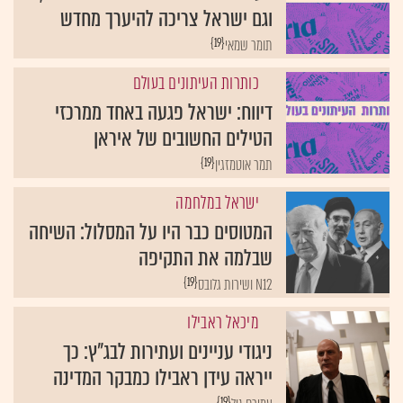
וגם ישראל צריכה להיערך מחדש
{19}
תומר שמאי
כותרות העיתונים בעולם
דיווח: ישראל פגעה באחד ממרכזי
הטילים החשובים של איראן
{19}
תמר אוטמזגין
ישראל במלחמה
המטוסים כבר היו על המסלול: השיחה
שבלמה את התקיפה
{19}
N12 ושירות גלובס
מיכאל ראבילו
ניגודי עניינים ועתירות לבג"ץ: כך
ייראה עידן ראבילו כמבקר המדינה
{19}