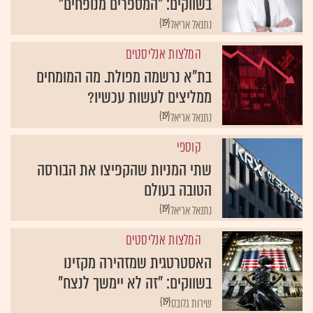
{19}
נתנאל אריאל
המלצות אנליסטים
בת"א נרשמה מפולת. מה המומחים
ממליצים לעשות עכשיו?
{19}
נתנאל אריאל
קוספי
שתי המניות שהקפיצו את הבורסה
הטובה בעולם
{19}
נתנאל אריאל
המלצות אנליסטים
האסטרטגית שמזהירה מקזינו
בשווקים: "זה לא יימשך לנצח"
{19}
שירות גלובס