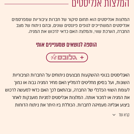
המלצות אנליסטים
המלצות אנליסטים הוא תחום סיקור של חברות ציבוריות שמפרסמים
אנליסטים המשתייכים לגופים פיננסים שונים, ובהם ניתוח של מצב
החברה, הערכת שווי, והמלצה האם כדאי לרכוש את המניה.
האנליסטים בגופי ההשקעות מבצעים ניתוחים על החברות הציבוריות
השונות, ועל בסיסן מחליטים להמליץ האם מחיר המניה גבוה או נמוך
לעומת השווי הכלכלי של החברה, ובהתאם לכך האם כדאי למעשה לרכוש
את המניה או למכור אותה. המלצות אנליסטים למניות מוענקות לאחר
ביצוע אנליזה מעמיקה לחברות, הכוללת בין היתר את ניתוח הדוחות
הכספיים של החברה, מעקב אחר התפתחויות עסקיות חדשות, בחינת
קרא עוד
גורמי סיכון ופגישות עם הנהלת החברה. בסיכומה של כל המלצה מבצע
האנליסט הערכת שווי לחברה, על פי מודלים חשבונאיים מקובלים (דוגמת