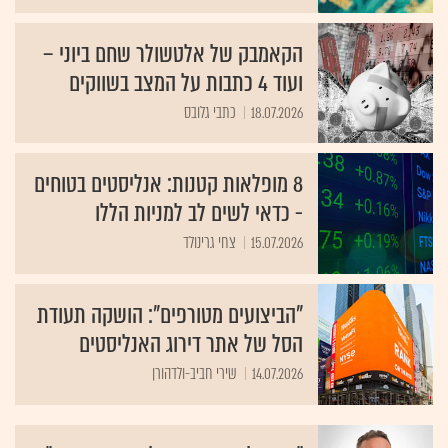
הקאמבק של אלטשולר שחם ביוני –
ועוד 4 כתבות על המצב בשווקים
18.07.2026
כתבי גלובס
8 מופלאות קטנות: אנליסטים בטוחים
- כדאי לשים לב למניות הללו
15.07.2026
צחי גרינולד
"הביצועים מטורפים": הושקה תעודת
הסל של אתר דירוג האנליסטים
14.07.2026
שירי חביב-ולדהורן
"ישראל תיהנה מהסלמה עם איראן":