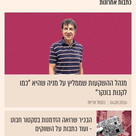
כתבות אחרונות
DCF), מהם נגזר מחיר היעד למניה, אליו מעריך האנליסט כי המניה תגיע
בתום 12 חודשים. המלצות אנליסטים משוקללות לפי סולמות דירוג
מקובלים, הנעים בדרך כלל בין שלושה לשישה שלבים (לפי סדר יורד):
קנייה (ההמלצה הטובה ביותר), תשואת יתר (המניה צפויה להניב תשואה
גבוהה יותר ממדד היחס שלה ב-12 החודשים הקרובים), החזק, תשואת
שוק (המניה צפויה להניב תשואה דומה למדד היחס), תשואת חסר
(המניה צפויה להניב תשואת חסר מול מדד היחס) ומכירה. עדכון ההמלצה
מתבצע אחת למספר חודשים, בדרך כלל בצמוד לפרסום אירוע מהותי
לעסקי החברה או לפרסום הדוחות הכספיים שלה.
מנהל ההשקעות שממליץ על מניה שהיא "כמו
לקנות בונקר"
04.08.2026
נתנאל אריאל
הבכיר שרואה הזדמנות בסקטור חבוט
- ועוד כתבות על השווקים