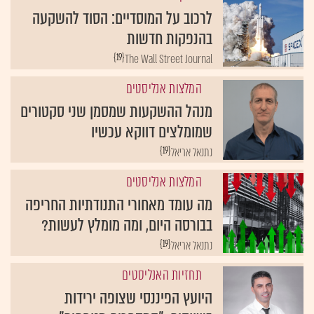
לרכוב על המוסדיים: הסוד להשקעה
בהנפקות חדשות
{19}
The Wall Street Journal
המלצות אנליסטים
מנהל ההשקעות שמסמן שני סקטורים
שמומלצים דווקא עכשיו
{19}
נתנאל אריאל
המלצות אנליסטים
מה עומד מאחורי התנודתיות החריפה
בבורסה היום, ומה מומלץ לעשות?
{19}
נתנאל אריאל
תחזיות האנליסטים
היועץ הפיננסי שצופה ירידות
בשווקים: "המספרים מנופחים"