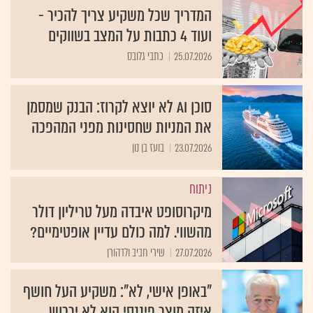
המדריך שכל משקיע צריך להכיר -
ועוד 4 כתבות על המצב בשווקים
25.07.2026
כתבי גלובס
סוכן AI לא יוצא לקרוז: הבנק שמסמן
את המניות שחסינות מפני המהפכה
23.07.2026
בועז בן נון
ניתוח
מיקרוסופט איבדה מעל טריליון דולר
מהשווי. למה כולם עדיין אופטימיים?
27.07.2026
שירי חביב ולדהורן
"באופן אישי, לא": משקיע העל חושף
איזה מוצר פיננסי הוא לא ירכוש