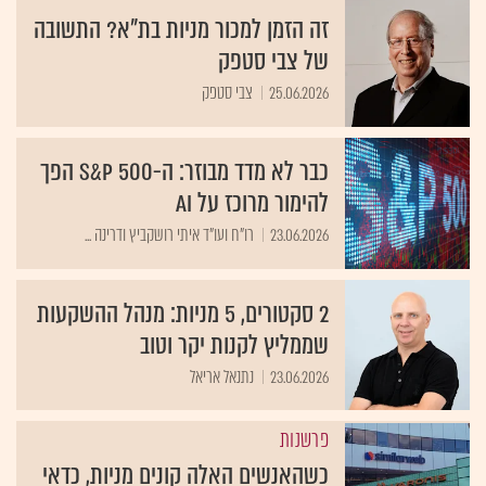
זה הזמן למכור מניות בת"א? התשובה
של צבי סטפק
25.06.2026
צבי סטפק
כבר לא מדד מבוזר: ה-S&P 500 הפך
להימור מרוכז על AI
23.06.2026
רו"ח ועו"ד איתי רושקביץ ודרינה ...
2 סקטורים, 5 מניות: מנהל ההשקעות
שממליץ לקנות יקר וטוב
23.06.2026
נתנאל אריאל
פרשנות
כשהאנשים האלה קונים מניות, כדאי
לשים לב