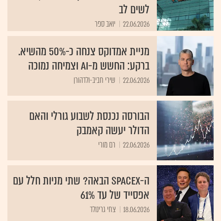
22.06.2026
יואב ספר
מניית אמדוקס צנחה כ-50% מהשיא.
ברקע: החשש מ-AI וצמיחה נמוכה
22.06.2026
שירי חביב-ולדהורן
הבורסה נכנסת לשבוע גורלי והאם
הדולר יעשה קאמבק
22.06.2026
רם מורי
ה-SpaceX הבאה? שתי מניות חלל עם
אפסייד של עד 61%
18.06.2026
צחי גרינולד