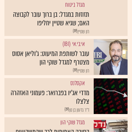
מגדל ביטוח
תזוזות במגדל: בן ברוך עובר לקבוצה
האם; שגיא שטיין יחליפו
{19}
רון שטיין
אי.בי.אי (IBI)
עובר לשותפת המיעוט: ג'וליאן אסוס
מצטרף למגדל שוקי הון
{19}
רון שטיין
אקסלנס
מדדי אג'יו בפברואר: פעמוני האזהרה
צלצלו
{19}
ד"ר גדעון בן נון
מגדל שוקי הון
הסיבה האמיתית לכך שהמשקיעים