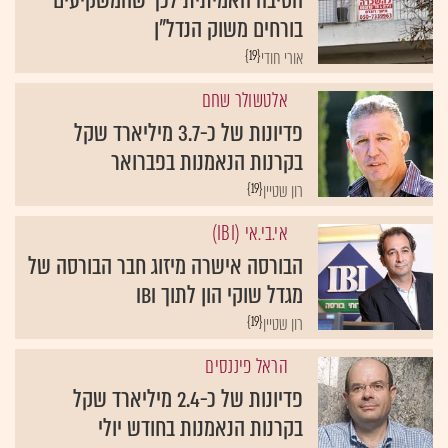
בורחים משוק הנדל"ן
{19}
אורי חודי
אלטשולר שחם
פדיונות של כ-3.7 מיליארד שקל
בקרנות הנאמנות בפברואר
{19}
רון שטיין
אי.בי.אי (IBI)
הבורסה אישרה מיזוג חבר הבורסה של
מגדל שוקי הון לתוך IBI
{19}
רון שטיין
הראל פיננסים
פדיונות של כ-2.4 מיליארד שקל
בקרנות הנאמנות בחודש יולי