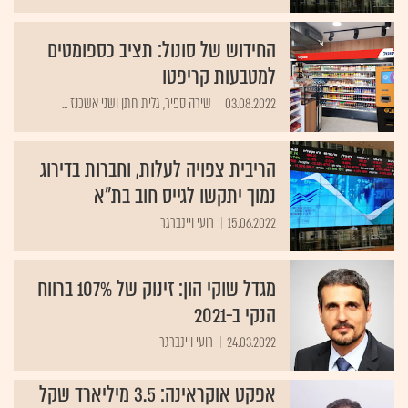
החידוש של סונול: תציב כספומטים
למטבעות קריפטו
03.08.2022
שירה ספיר, גלית חתן ושני אשכנז ...
הריבית צפויה לעלות, וחברות בדירוג
נמוך יתקשו לגייס חוב בת"א
15.06.2022
רועי ויינברגר
מגדל שוקי הון: זינוק של 107% ברווח
הנקי ב-2021
24.03.2022
רועי ויינברגר
אפקט אוקראינה: 3.5 מיליארד שקל