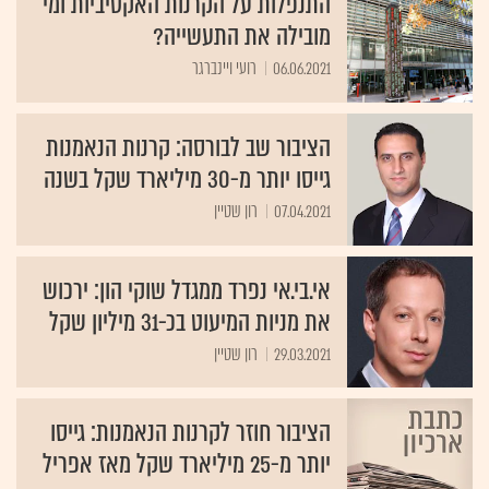
התנפלות על הקרנות האקטיביות ומי
מובילה את התעשייה?
06.06.2021
רועי ויינברגר
הציבור שב לבורסה: קרנות הנאמנות
גייסו יותר מ-30 מיליארד שקל בשנה
07.04.2021
רון שטיין
אי.בי.אי נפרד ממגדל שוקי הון: ירכוש
את מניות המיעוט בכ-31 מיליון שקל
29.03.2021
רון שטיין
הציבור חוזר לקרנות הנאמנות: גייסו
יותר מ-25 מיליארד שקל מאז אפריל