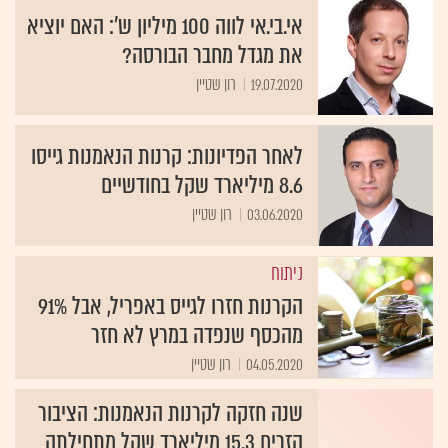
אי.בי.אי לווה 100 מיליון ש': האם יוציא
את מגדל מחבר הבורסה?
19.07.2020
רון שטיין
לאחר הפדיונות: קרנות הנאמנות גייסו
8.6 מיליארד שקל בחודשיים
03.06.2020
רון שטיין
ניתוח
הקרנות חזרו לגייס באפריל, אבל 91%
מהכסף שנפדה במרץ לא חזר
04.05.2020
רון שטיין
שנה חזקה לקרנות הנאמנות: הציבור
הזרים 15.3 מיליארד שקל מתחילתה