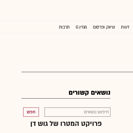
דעות
שיווק ופרסום
מגזין G
תרבות
וול סטריט ג'ורנל
נושאים קשורים
חפש
פרויקט המטרו של גוש דן