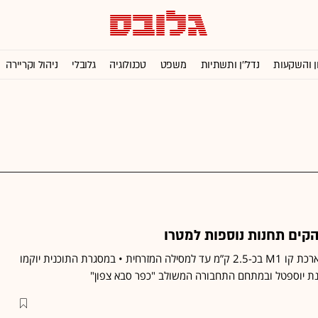
ן והשקעות
נדל''ן ותשתיות
משפט
טכנולוגיה
גלובלי
ניהול וקריירה
קים תחנות נוספות למטרו
הות"ל אישרה את קידום הארכת קו M1 בכ-2.5 ק”מ עד למסילה המזרחית • במסגרת התוכנית יוקמו
ת יוספטל ובמתחם התחבורה המשולב "כפר סבא צפון"