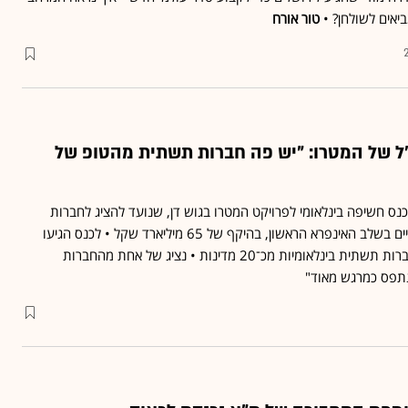
ביאים לשולחן? •
טור אורח
ל של המטרו: "יש פה חברות תשתית מהטופ של
ס חשיפה בינלאומי לפרויקט המטרו בגוש דן, שנועד להציג לחברות
תשתית את המכרזים הצפויים בשלב האינפרא הראשון, בהיקף של 65 מיליארד שקל • לכנס הגיעו
נציגים של למעלה מ־60 חברות תשתית בינלאומיות מכ־20 מדינות • נציג של אחת מהחברות
נתפס כמרגש מאוד"