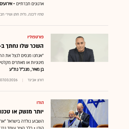
ארגונים חברתיים •
אירועים 
סתיו ליבנה, גלית חתן ושירי חבי
פורטפוליו
השכר שלו נחתך ב-60% אבל הוא בטוח שזה "תפקיד חייו"
"אנחנו מנסים לנצל את הת
מיגוניות או מאתרים מקלטים 
בן מאיר, מנכ"ל נת"ע
דורון אביגד
07.03.2026
הודו
יותר מנשק או טכנ
השבוע נולדה בישראל "אר
הודו • בלב הציר עומד נרנ