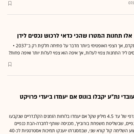
07.
לו תחנות המטרו שהכי כדאי לרכוש נכסים לידן
פרויקט המטרו ממשיך להתקדם, אך הצפי האופטימי ביותר מדבר על פתיחה חלקית רק ב־2037 •
 ליד התחנות צפוי לעלות, אך איפה הוא צפוי לעלות יותר ואיפה פחות?
קל: עובדי נת"ע יקבלו בונוס אם יעמדו ביעדי פרויקט
בכירי נת"ע יקבלו בונוס מצרפי של עד 4.5 מיליון שקל אם יעמדו בלוחות הזמנים הקלנדריים שנקבעו
פיים, שבשליטת משפחת בורוביץ', מכניסה שותף לחברה-הבת כנפיים
גלובל • וקרן משפחת שעשוע השלימה קול קורא שני, שבמסגרתו יוענקו תמיכות אסטרטגיות לכ-40