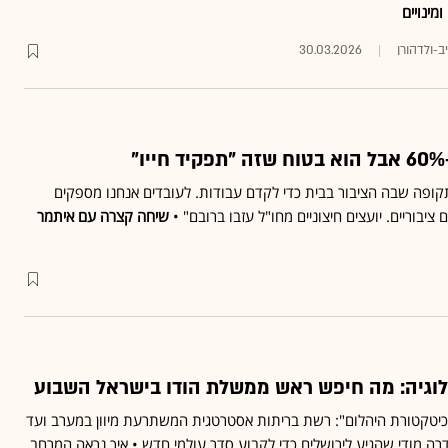
ומינויים
ב-ולדהורן
30.03.2026
קופה שבה הציבור בבית כדי לקדם עבודות. לעובדים אנחנו מספקים
ציבוריים. יועצים חיצוניים מחו"ל עזבו ברובם" •
שיחה קצרה עם איתמר
ולוגיה: מה חיפש ראש ממשלת הודו בישראל השבוע
כיטקטורת היהלום": רשת בריתות אסטרטגית המשתרעת מיוון במערב ועד
דרה מודי שהגיע לירושלים כדי לקבוע סדר עולמי חדש • איך נראה המרחב