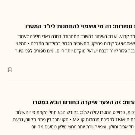
 ספורות: זה מי שצפוי להתמנות ליו"ר המטרו
"ר קבוע, ועדת האיתור במשרד התחבורה בחרה באבי חליבה לעמוד
אחראי על קידום פרויקט התשתית הגדול בתולדות המדינה • המינוי
נר פלור ליו"ר רכבת ישראל מוקדם יותר היום, ימים ספורים לפני פיזור
רות: זה הצעד שיקרה בחודש הבא במטרו
רכות, פרויקט המטרו עולה שלב: בחודש הבא תחל הקמת פיר השילוח
הראשון שממנו תשוגר מכונת ה-TBM לחפירת מנהרות קו M2 • הקו יחבר בין פתח תקווה, גבעת
ל אביב וחולון, וצפוי לשרת יותר מחצי מיליון נוסעים מדי יום