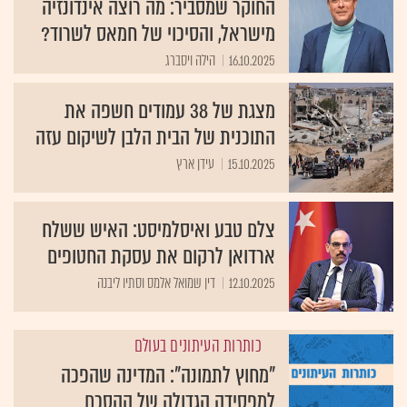
החוקר שמסביר: מה רוצה אינדונזיה
מישראל, והסיכוי של חמאס לשרוד?
16.10.2025
הילה ויסברג
מצגת של 38 עמודים חשפה את
התוכנית של הבית הלבן לשיקום עזה
15.10.2025
עידן ארץ
צלם טבע ואיסלמיסט: האיש ששלח
ארדואן לרקום את עסקת החטופים
12.10.2025
דין שמואל אלמס וסתיו ליבנה
כותרות העיתונים בעולם
"מחוץ לתמונה": המדינה שהפכה
למפסידה הגדולה של ההסכם