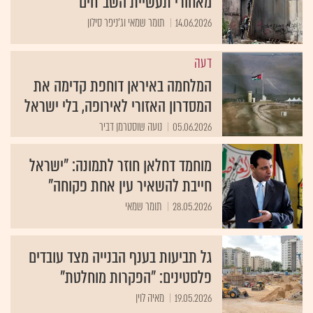
מאחורי תעשיית השב"חים
14.06.2026
תומר שמאי וג'ניפר סילון
דעה
המלחמה באיראן דוחפת קדימה את
המסדרון האזורי לאירופה, בלי ישראל
05.06.2026
נועה שוסטרמן דביר
מוחמד דחלאן חוזר לתמונה: "ישראל
חייבת להשאיר עין אחת פקוחה"
28.05.2026
תומר שמאי
גל תביעות בענף הבנייה מצד עובדים
פלסטינים: "הפקרות מוחלטת"
19.05.2026
מאיה לוין