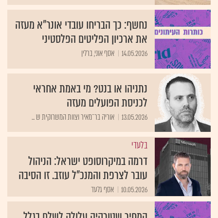
נחשף: כך הבריחו עובדי אונר"א מעזה
את ארכיון הפליטים הפלסטיני
14.05.2026
אסף אוני, ברלין
נתניהו או בנט? מי באמת אחראי
לכניסת הפועלים מעזה
13.05.2026
אוריה בר־מאיר וצוות המשרוקית ש ...
בלעדי
דרמה במיקרוסופט ישראל: הניהול
עובר לצרפת והמנכ״ל עוזב. זו הסיבה
10.05.2026
אסף גלעד
המחיר שטורקיה עלולה לשלם בגלל