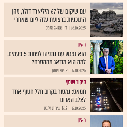
עם שיקום של 67 מיליארד דולר, מהן
התוכניות ברצועת עזה ליום שאחרי
18.10.2025
דין שמואל אלמס
ראיון
הוא נפגש עם נתניהו לפחות 5 פעמים.
למה הוא מודאג מההסכם?
17.10.2025
אריאל ויטמן
סיקור שוטף
חמאס: נמסור בקרוב חלל חטוף אחד
לצלב האדום
17.10.2025
N12 ושירות גלובס
ראיון