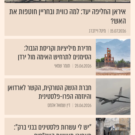
איראן החליפה יעד: למה כווית ובחריין חוטפות את
האש?
15.07.2026
מיטל וייזברג
חדירת מיליציות וקריסת הגבול:
הסימנים לתרחיש האימה מול ירדן
25.06.2026
תומר שמאי
חברת הנשק הטורקית, הקשר לארדואן
והיוזמה הפרו-פלסטינית
28.06.2026
דין שמואל אלמס
"יש לי עשרות פלסטינים בבני ברק":