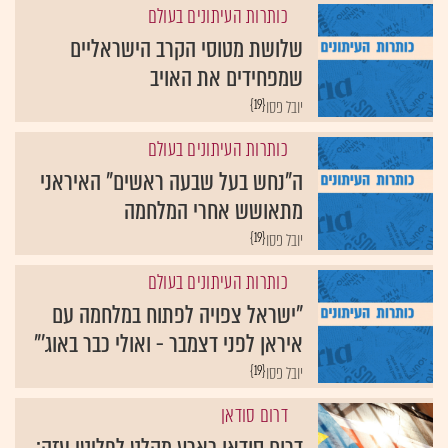
כותרות העיתונים בעולם
שלושת מטוסי הקרב הישראליים
שמפחידים את האויב
{19}
יובל פסו
כותרות העיתונים בעולם
ה"נחש בעל שבעה ראשים" האיראני
מתאושש אחרי המלחמה
{19}
יובל פסו
כותרות העיתונים בעולם
"ישראל צפויה לפתוח במלחמה עם
איראן לפני דצמבר - ואולי כבר באוג'"
{19}
יובל פסו
דרום סודאן
דרום סודאן כארץ מקלט לפליטי עזה: