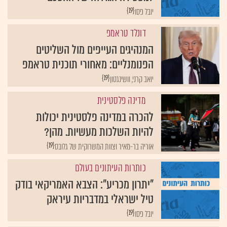
{19}
יובל פסו
דונלד טראמפ
המנהיגים העייפים מול השליטים
הפנומנליים: מאחורי תוכנית טראמפ
{19}
יואב קרני, וושינגטון
מדינה פלסטינית
להכרה במדינה פלסטינית יכולות
להיות השלכות מעשיות. מהן?
{19}
אוריה בר-מאיר וצוות המשרוקית של גלובס
כותרות העיתונים בעולם
"יתרון מכריע": הצבא האמריקאי בודק
טיל ישראלי במדבריות עיראק
{19}
יובל פסו