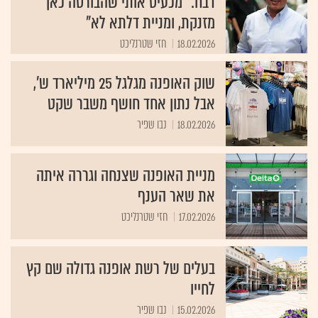
דבח: "מכעיס אותי שהבורסה כאן
מזנקת, ומניית דלתא לא"
18.02.2026
חזי שטרנליכט
שוק האופנה מגלגל 25 מיליארד ש',
אבל נתון אחד חושף משבר שקט
18.02.2026
נבו שפיר
מניית האופנה שצנחה וגררה איתה
את שאר הענף
17.02.2026
חזי שטרנליכט
בעלים של רשת אופנה גדולה שם קץ
לחייו
15.02.2026
נבו שפיר