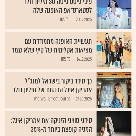
פיבי גייטס גייסה 30 מיליון דולר
לסטארט־אפ האופנה שלה
20.12.2025
יובל פסו
תעשיית האופנה מתמודדת עם
מציאות אקלימית של קיץ שלא נגמר
14.12.2025
יובל פסו
כך סידר ביקור בישראל למנכ"ל
אמריקן איגל הכנסות של מיליון דולר
The Wall Street Journal
24.10.2025
סידני סוויני הזניקה את אמריקן איגל:
המניה קופצת ביותר מ-35%