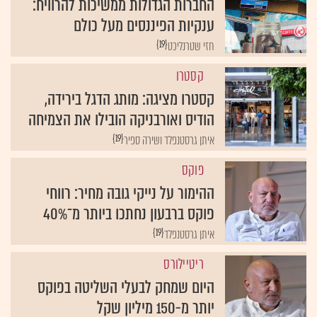
החברות הגדולות ממשיכות להרוויח:
ענקיות הפיננסים מעל כולם
{19}
חזי שטרנליכט
קסטרו
קסטרו מציגה: מותג הדגל בירידה,
הודיס ואורבניקה הובילו את הצמיחה
{19}
איתן גרסטנפלד ושירה ספיר
פוקס
ההימור על נייקי גובה מחיר: רווחי
פוקס ברבעון נחתכו ביותר מ־40%
{19}
איתן גרסטנפלד
ריטיילורס
היום שמחק לבעלי השליטה בפוקס
יותר מ-150 מיליון שקל