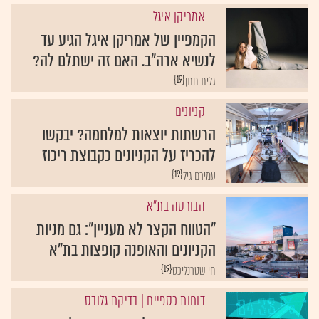
אמריקן איגל
הקמפיין של אמריקן איגל הגיע עד
לנשיא ארה"ב. האם זה ישתלם לה?
{19}
גלית חתן
קניונים
הרשתות יוצאות למלחמה? יבקשו
להכריז על הקניונים כקבוצת ריכוז
{19}
עמירם גיל
הבורסה בת"א
"הטווח הקצר לא מעניין": גם מניות
הקניונים והאופנה קופצות בת"א
{19}
חי שטרנליכט
דוחות כספיים
| בדיקת גלובס