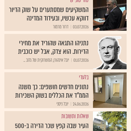
טור סופ"ש
המשקיעים שמסתערים על שוק הדיור
דווקא עכשיו, ובעידוד המדינה
03.07.2026
דרור מרמור
נתניהו התגאה שהוריד את מחירי
הדירות. הוא צדק, אבל יש כוכבית
01.07.2026
יובל אינהורן, המשרוקית של גלוב ...
בלעדי
נתונים חדשים חושפים: כך משנה
הממ"ד את הכללים בשוק השכירות
24.06.2026
יובל ניסני
שאלות ותשובות
העיר שבה קפץ שכר הדירה ב-500