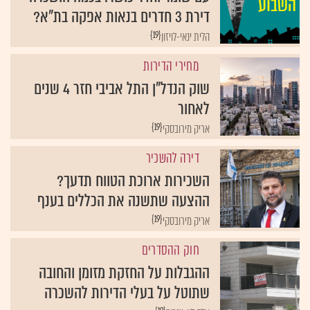
דירת 3 חדרים בנאות אפקה בת"א?
{19}
הלית ינאי-לויזון
מחירי הדירות
שוק הנדל"ן התל אביבי חזר 4 שנים
לאחור
{19}
אריק מירובסקי
דירה להשכיר
השכירות ארוכת הטווח תדעך?
ההצעה שתשנה את הכללים בענף
{19}
אריק מירובסקי
חוק ההסדרים
ההגבלות על החזקת מזומן והחובה
שתוטל על בעלי הדירות להשכרה