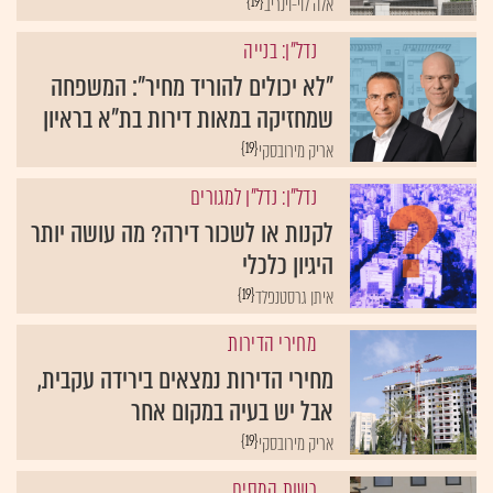
{19}
אלה לוי-וינריב
נדל"ן: בנייה
"לא יכולים להוריד מחיר": המשפחה
שמחזיקה במאות דירות בת"א בראיון
{19}
אריק מירובסקי
נדל"ן: נדל"ן למגורים
לקנות או לשכור דירה? מה עושה יותר
היגיון כלכלי
{19}
איתן גרסטנפלד
מחירי הדירות
מחירי הדירות נמצאים בירידה עקבית,
אבל יש בעיה במקום אחר
{19}
אריק מירובסקי
רשות המסים