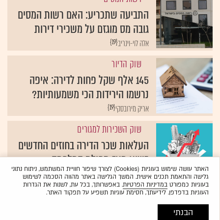
התביעה שתכריע: האם רשות המסים
גובה מס מוגזם על משכירי דירות
{19}
אלה לוי-וינריב
שוק הדיור
145 אלף שקל פחות לדירה: איפה
נרשמו הירידות הכי משמעותיות?
{19}
אריק מירובסקי
שוק השכירות למגורים
העלאות שכר הדירה בחוזים החדשים
בשיא מאז תחילת המלחמה
האתר עושה שימוש בעוגיות (Cookies) לצורך שיפור חוויית המשתמש, ניתוח נתוני
{19}
אריק מירובסקי
גלישה והתאמת תכנים אישית. המשך הגלישה באתר מהווה הסכמה לשימוש
בעוגיות כמפורט
במדיניות הפרטיות
. באפשרותך, בכל עת, לשנות את הגדרות
העוגיות בדפדפן. לידיעתך, חסימת עוגיות תשפיע על תפקוד האתר.
הבנתי