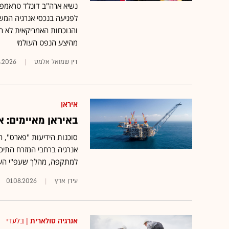
נשיא ארה"ב דונלד טראמפ 
והנוכחות האמריקאית לא הר
מהיצע הנפט העולמי
דין שמואל אלמס
8.2026
איראן
באיראן מאיימים: אס
סוכנות הידיעות "פארס",
אנרגיה ברחבי המזרח התיכ
למתקפה, מהלך שעפ"י הערכות עלה למשק כ־1.7
עידן ארץ
01.08.2026
אנרגיה סולארית
| בלעדי