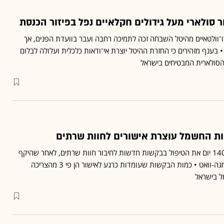
 סולארי מעל גידולים חקלאיים נפל בפיזור הכנסת
ו־וולטאיים מהיטל השבחה זכה לתמיכה רחבה ועבר בוועדת הפנים, אך
 בענף מזהירים כי החזרת ההיטל יוצרת אי־ודאות כלכלית ועלולה לבלום
הסולארית המבטיחים בישראל
ות החשמל עוצרת אישורים לחוות שרתים
רשות החשמל מקפיאה ל-140 יום את הטיפול בבקשות חדשות לחיבור חוות שרתים, לאחר שהיקף
הביקושים זינק ל-27 אלף מגה-וואט • כמות הבקשות שעומדות כרגע לאישור הן פי 3 מהצריכה
 בישראל