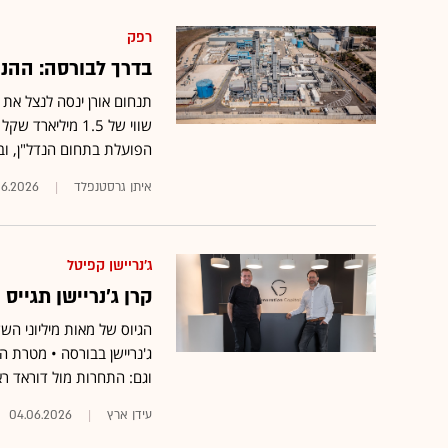
רפק
בדרך לבורסה: ההנ
תנחום אורן ינסה לנצל את 
שווי של 1.5 מי
הפועלת בתחום הנדל"ן, ובא
איתן גרסטנפלד
06.2026
ג'נריישן קפיטל
קרן ג'נריישן תגייס
הגיוס של מאות מיליוני הש
ג'נריישן בבורסה • מטרת הה
וגם: התחרות מול דוראד 
עידן ארץ
04.06.2026