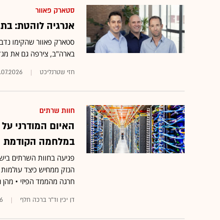
סטארק פאוור
אנרגיה לוהטת: בתוך מספ
סטארק פאוור שהקימו נדב 
בארה"ב, צירפה גם את מגדל למשק
חזי שטרנליכט
4.07.2026
חוות שרתים
האיום המודרני על 
במלחמה הקודמת
הנזק ממחיש כיצד עולמות 
חרגה מהממד הפיזי • מהן 
דן יכין וד"ר ברכה חלף
26