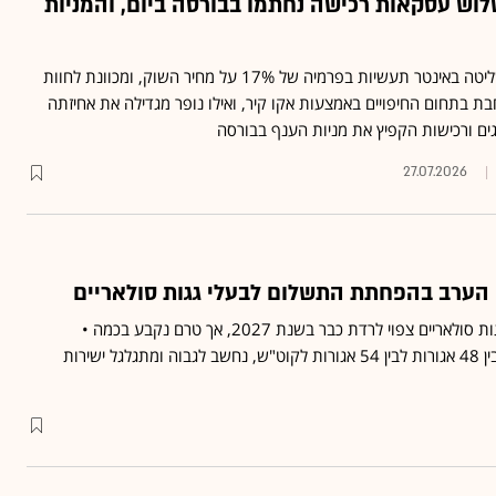
וש עסקאות רכישה נחתמו בבורסה ביום, והמניות
חברת רימון רוכשת את השליטה באינטר תעשיות בפרמיה של 17% על מחיר השוק, ומכוונת לחוות
ת בתחום החיפויים באמצעות אקו קיר, ואילו נופר מגדילה את אחיזתה
וגים ורכישות הקפיץ את מניות הענף בבורסה
27.07.2026
הערב בהפחתת התשלום לבעלי גגות סולאריים
התעריף שמקבלים בעלי גגות סולאריים צפוי לרדת כבר בשנת 2027, אך טרם נקבע בכמה •
התעריף היום, שעומד על בין 48 אגורות לבין 54 אגורות לקוט"ש, נחשב לגבוה ומתגלגל ישירות