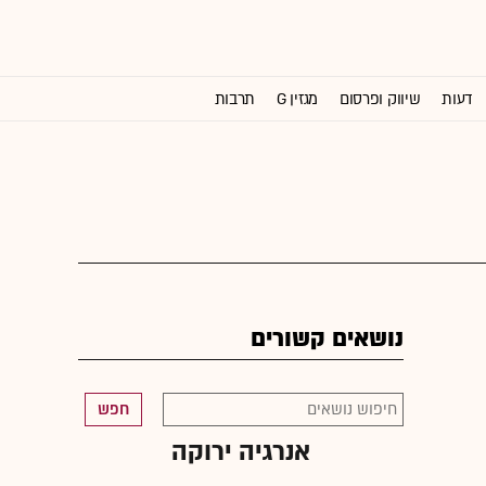
דעות
שיווק ופרסום
מגזין G
תרבות
וול סטריט ג'ורנל
נושאים קשורים
חפש
אנרגיה ירוקה