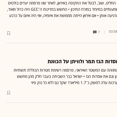
החליט, שוב, לבטל את התקיפה באיראן, לאחר שזו פרסמה יעדים בולטים
לפגיעה בנכסי אנרגיה המשמעותיים במיוחד במזרח התיכון • החשש במדינות ה־GCC היה גדול מאוד,
גיעה אותן • אם איראן הייתה מממשת את איומיה, אזי היה איום על כרבע
02.0
7
דות הגז תמר ולוויתן על הכוונת
 המזוהה עם המשטר האיראני, פרסמה רשימת מטרות הכוללת תשתיות
ון וגם את אסדות הגז • ישראל כבר השביתה בעבר חלק מהן מחשש
 מיליארד שקל גם ללא כל נזק פיזי