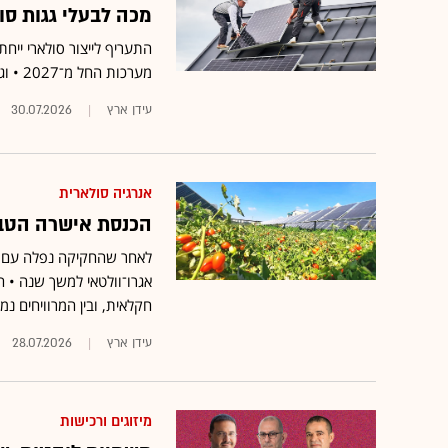
מכה לבעלי גגות סו
מערכות החל מ־2027 • וגם: משרד האנרגיה מציע תשלום דיפרנצאלי לגגות גדולים
עידן ארץ
30.07.2026
אנרגיה סולארית
הכנסת אישרה הטבה
לאחר שהחקיקה נפלה עם פ
אגרו־וולטאי למשך שנה • 
חקלאית, ובין המרוויחים נ
עידן ארץ
28.07.2026
מיזוגים ורכישות