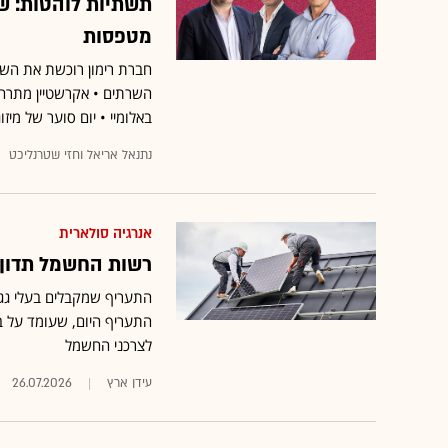
תשתיות לוהטות: של
מטפסות
השרתים • אקרשטיין מתרחב
באלומיי • יום סוער של מיז
נתנאל אריאל וחזי שטרנליכט
אנרגיה סולארית
רשות החשמל תדון 
לצרכני החשמל
עידן ארץ
26.07.2026