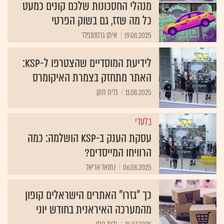
מנהלי החסכונות שלכם קונים כמעט
כל מה שזז, גם בשוק הפרטי
19.08.2025
איתן גרסטנפלד
לידיעת המוסדיים שהצטרפו ל-KSP:
האתר מתחזק בצמרת האיקומרס
11.08.2025
גלית חתן
בלעדי
עסקת הענק ב-KSP הושלמה: כמה
הרוויחו המייסדים?
06.08.2025
נתנאל אריאל
כך "גזרו" האתרים הישראלים קופון
מהמערכה האיראנית בחודש יוני