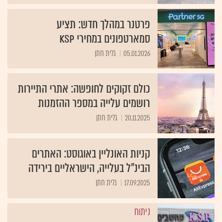
פרטנר במהלך חדש: תציע
סמארטפונים במחירי KSP
05.01.2026
גלית חתן
כולם זקוקים לחופשה: אתרי התיירות
רושמים עלייה במספר ההזמנות
20.11.2025
גלית חתן
קניות האונליין באוגוסט: האתרים
הבינ"ל בעלייה, הישראליים בירידה
17.09.2025
גלית חתן
ניתוח