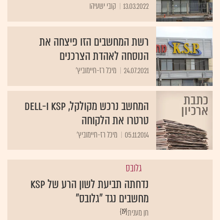
13.03.2022
קובי ישעיהו
רשת המחשבים הזו פיצחה את
הנוסחה לאהדת הצרכנים
24.07.2021
מיכל רז-חיימוביץ'
המחשב נרכש מקולקל, KSP ו-DELL
טרטרו את הלקוחה
05.11.2014
מיכל רז-חיימוביץ'
גלובס
נדחתה תביעת לשון הרע של KSP
מחשבים נגד "גלובס"
{19}
חן מענית