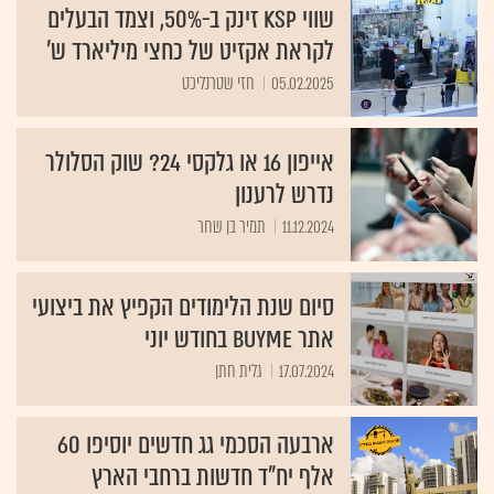
שווי KSP זינק ב-50%, וצמד הבעלים
לקראת אקזיט של כחצי מיליארד ש'
05.02.2025
חזי שטרנליכט
אייפון 16 או גלקסי 24? שוק הסלולר
נדרש לרענון
11.12.2024
תמיר בן שחר
סיום שנת הלימודים הקפיץ את ביצועי
אתר BUYME בחודש יוני
17.07.2024
גלית חתן
ארבעה הסכמי גג חדשים יוסיפו 60
אלף יח"ד חדשות ברחבי הארץ