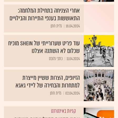
אחרי הצניחה בתחילת המלחמה:
התאוששות בענפי התיירות והבילויים
18.04.2024
גלית חתן
עוד פריט שערורייתי של SHEIN מוכיח
שכלום לא השתנה אצלנו
11.04.2024
כתבי גלובס
הזיופים, הצרות ששיין מייצרת
למתחרות והבחירה של ליידי גאגא
02.04.2024
גלית חתן
קניות באינטרנט