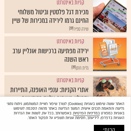
קניות באינטרנט
מכירת דגל פלסטין וביטול משלוחי
החינם גרמו לירידה במכירות של שיין
{19}
שירה ספיר
קניות באינטרנט
ירידה מפתיעה ברכישות אונליין ערב
ראש השנה
{19}
גלית חתן
קניות באינטרנט
אתרי הקניות: ענפי האופנה, התיירות
והבילוי רושמים עלייה בביקושים
האתר עושה שימוש בעוגיות (Cookies) לצורך שיפור חוויית המשתמש, ניתוח נתוני
{19}
גלית חתן
גלישה והתאמת תכנים אישית. המשך הגלישה באתר מהווה הסכמה לשימוש
בעוגיות כמפורט
במדיניות הפרטיות
. באפשרותך, בכל עת, לשנות את הגדרות
העוגיות בדפדפן. לידיעתך, חסימת עוגיות תשפיע על תפקוד האתר.
הבנתי