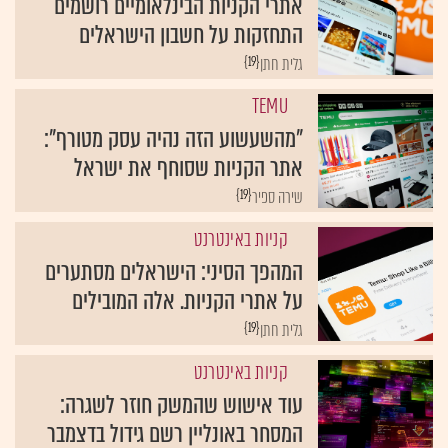
אתרי הקניות הבינלאומיים רושמים
התחזקות על חשבון הישראלים
{19}
גלית חתן
TEMU
"מהשעשוע הזה נהיה עסק מטורף":
אתר הקניות שסוחף את ישראל
{19}
שירה ספיר
קניות באינטרנט
המהפך הסיני: הישראלים מסתערים
על אתרי הקניות. אלה המובילים
{19}
גלית חתן
קניות באינטרנט
עוד אישוש שהמשק חוזר לשגרה:
המסחר באונליין רשם גידול בדצמבר