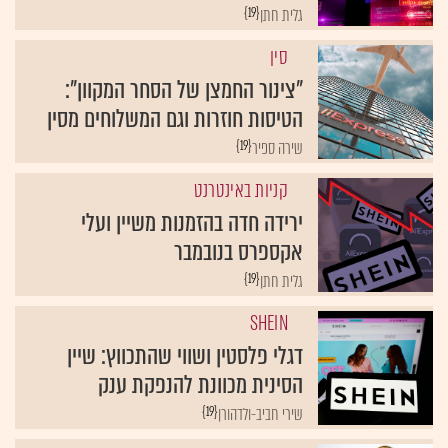
{19}
גלית חתן
סין
"צינור החמצן של הסחר המקוון":
הטיסות חוזרות וגם המשלוחים מסין
{19}
שירה ספיר
קניות באינטרנט
ירידה חדה בהזמנות משיין ועלי
אקספרס בנובמבר
{19}
גלית חתן
SHEIN
דגלי פלסטין ושווי שהתכווץ: שיין
הסינית מכוונת להנפקת ענק
{19}
שירי חביב-ולדהורן