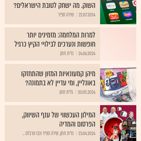
השוק. מה ישחק לטובת הישראלים?
22.07.2024
שירה ספיר
למרות המלחמה: מזמינים יותר
חופשות ונערכים לבילויי הקיץ כרגיל
24.06.2024
גלית חתן
מיהן קמעונאיות המזון שהתחזקו
באונליין, ומי עדיין לא בתמונה?
20.05.2024
גלית חתן
המילון העכשווי של ענף השיווק,
הפרסום והמדיה
23.04.2024
גלית חתן, שירה ספיר ונבו טרבלס ...