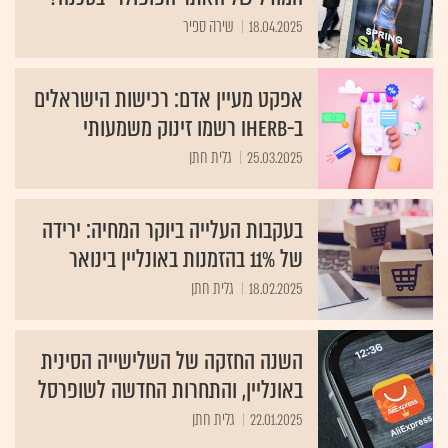
18.04.2025
שירה ספיר
אפקט מעיין אדם: רכישות הישראלים
ב-iHerb רשמו זינוק משמעותי
25.03.2025
גלית חתן
בעקבות העלייה ביוקר המחיה: ירידה
של 11% בהזמנות באונליין בינואר
18.02.2025
גלית חתן
השנה החזקה של השלישייה הסינית
באונליין, והתחרות החדשה לשופרסל
22.01.2025
גלית חתן