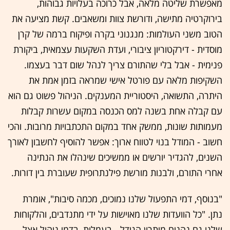
מאפשרת שליטה מלאה, אבל כרוכה בעלויות גבוהות,
בירוקרטיה מתישה, ודורשת צוות ומשאבים. קשת מציעה את
הטוב משני העולמות: מנגנוני בקרה ופיקוח ברמה של קרן
מוסדית - דירקטוריון ציבורי, ועדת השקעות עצמאית, ביקורת
פנימית - אבל בלי שהתורם צריך לנהל שום דבר בעצמו.
השקיפות מלאה עם פורטל אישי שמראה בזמן אמת את
היתרה, התשואה, היסטוריית המענקים. הניהול פשוט גם הוא
עם קבלה אחת בשנה למס הכנסה במקום עשרות קבלות
מעמותות שונות, ממשק אחד במקום התכתבויות מרובות. והכי
חשוב - המודל בנוי לטווח ארוך: אפשר להוסיף לחשבון לאורך
השנים, להגדיר יורשים או ממשיכים שינהלו את הנתינה
אחרי התורם, ולבנות מורשת פילנתרופית שעוברת בין דורות.
"בנוסף, דמי התפעול שלנו נמוכים, מכמה סיבות", אומרת
נתן. "כל הוועדות שלנו מאוישות על ידי מתנדבים, והלקוחות
שלנו גם נהנים מיתרון הגודל - בעמלות, בדמי ניהול אצל