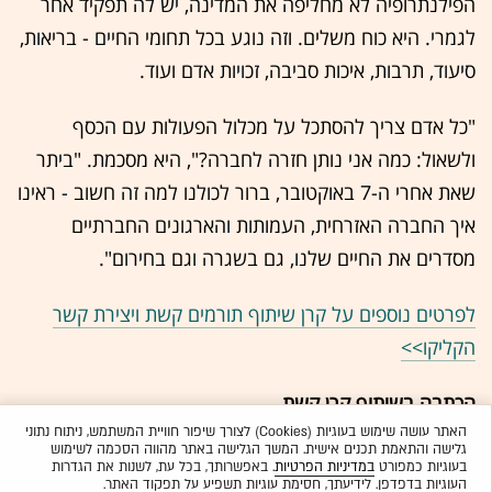
הפילנתרופיה לא מחליפה את המדינה, יש לה תפקיד אחר
לגמרי. היא כוח משלים. וזה נוגע בכל תחומי החיים - בריאות,
סיעוד, תרבות, איכות סביבה, זכויות אדם ועוד.
"כל אדם צריך להסתכל על מכלול הפעולות עם הכסף
ולשאול: כמה אני נותן חזרה לחברה?", היא מסכמת. "ביתר
שאת אחרי ה-7 באוקטובר, ברור לכולנו למה זה חשוב - ראינו
איך החברה האזרחית, העמותות והארגונים החברתיים
מסדרים את החיים שלנו, גם בשגרה וגם בחירום".
לפרטים נוספים על קרן שיתוף תורמים קשת ויצירת קשר
הקליקו>>
הכתבה בשיתוף קרן קשת
האתר עושה שימוש בעוגיות (Cookies) לצורך שיפור חוויית המשתמש, ניתוח נתוני
גלישה והתאמת תכנים אישית. המשך הגלישה באתר מהווה הסכמה לשימוש
בעוגיות כמפורט
במדיניות הפרטיות
. באפשרותך, בכל עת, לשנות את הגדרות
העוגיות בדפדפן. לידיעתך, חסימת עוגיות תשפיע על תפקוד האתר.