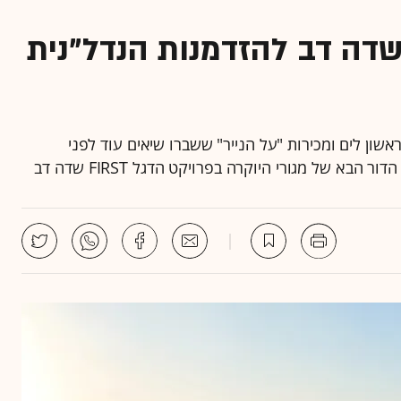
דה דב להזדמנות הנדל"נית
 חד פעמי בקו ראשון לים ומכירות "על הנייר" ששברו שיאים עוד לפני
 של מגורי היוקרה בפרויקט הדגל FIRST שדה דב