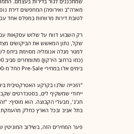
שמתכננים לגור בדירות בעצמם. התמהי
מארה"ב ואירופה) המחפשים דירת נופש 
לטובת דירות מרווחות במפלס אחד עם 
שקל, נתון המאשש את הביקושים מצד ה
למטר מגלה אנומליה מסוימת ביחס לשו
בימים אלו במחירי Pre-Sale החל מ-71,000 שקל למטר.
"הזכייה שלנו בקרקע האטרקטיבית ביו
ייחודי שמשקיף לים, בסטנדרטים שקבוצ
חג'ג', מבעלי הקבוצה. הוא מוסיף: "ז
בתל אביב ובכל הארץ כחלק מהעמקת גיו
פער המחירים הזה, בשילוב המוניטין של