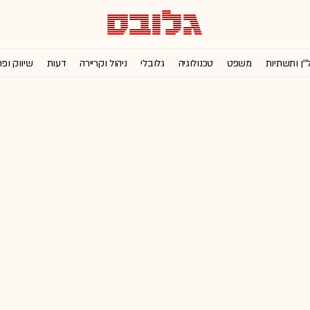
''ן ותשתיות
משפט
טכנולוגיה
גלובלי
ניהול וקריירה
דעות
שיווק ופ