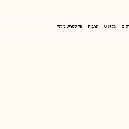
רסום
מגזין G
תרבות
וול סטריט ג'ורנל