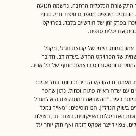
 התקשורת הכלכלית הרחבה, נרשמה תנועה
הנתונים היבשים מספרים סיפור חריג בנוף
17 יחידות דיור נמכרו בפרק זמן של חודשיים בלבד, בפרויקט
ית אדריכלית סופית.
אמון במותג היזמי של קבוצת חג'ג', מקבל
מית של הפרויקט החדש בשדה דב. מדובר
חירים והסטנדרט ברצועת החוף של תל אביב.
 על אחת מעתודות הקרקע הנדירות ביותר בתל אביב:
שון לים עם שדה ראייה פתוח וכחול, נתון שהפך
 ביותר בעיר. "ההשוואה המתבקשת היא למגדל
ים בשוק הנדל"ן. הם מוסיפים: "מאייר נמכר
30% מעל השוק בזכות האדריכלות האייקונית. בשדה דב, השילוב
ים, צפוי לייצר אפקט דומה ואף חזק יותר על