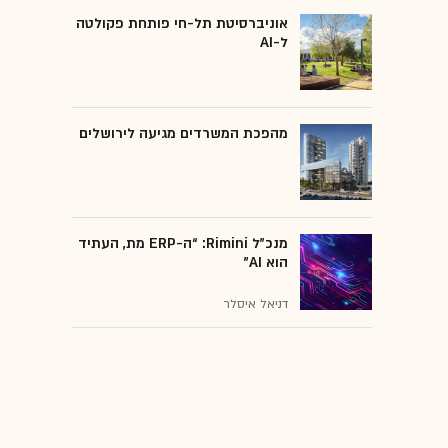
אוניברסיטת תל-חי פותחת פקולטה
ל-AI
מהפכת המשרדים מגיעה לירושלים
מנכ״ל Rimini: “ה-ERP מת, העתיד
הוא AI"
דניאל איסלר