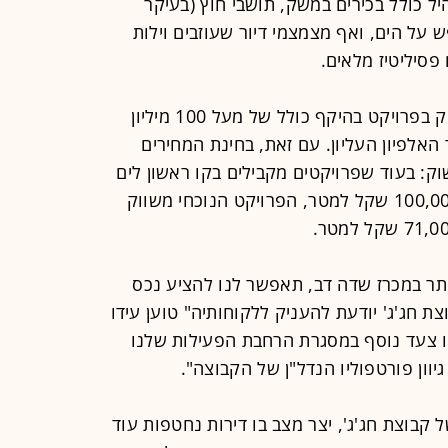
ל כולל בכירים במשק, תושבי חוץ (בעיקר
על הים, ואף מצמצמי דיור שעוזבים וילות
פסיליטיז מלאים.
רק השבוע דווח על שלוש עסקאות ענק בפרויקט בהיקף כולל של מעל 100 מיליון
אלפיון העליון. עם זאת, בחינת המחירים
ק: בעוד שפרויקטים מקבילים בקו ראשון לים
(כמו ברחוב הירקון) מתומחרים סביב 100,000 שקל למטר, הפרויקט הנוכחי משווק
תר במכרז שדה דב, תאפשר לנו להציע נכס
ת חג'ג' יודעת להעניק ללקוחותיה" טוען עידו
הו צעד נוסף במסגרת הרחבת הפעילות שלנו
ון פורטפוליו הנדל"ן של הקבוצה".
 קבוצת חג'ג', יצר מצב בו דירות נחטפות עוד