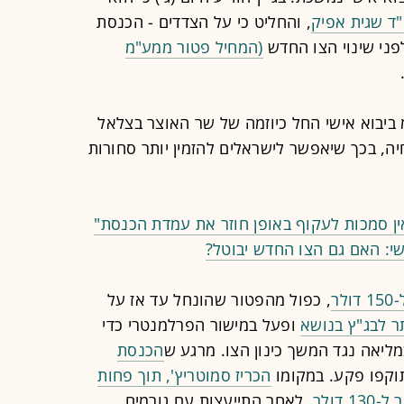
ד שגית אפיק
, והחליט כי על הצדדים - הכנסת
פני שינוי הצו החדש
(המחיל פטור ממע"מ
ביבוא אישי החל כיוזמה של שר האוצר בצלאל
ה, בכך שיאפשר לישראלים להזמין יותר סחורות
ן סמכות לעקוף באופן חוזר את עמדת הכנסת"
י: האם גם הצו החדש יבוטל?
ר
, כפול מהפטור שהונחל עד אז על
ר לבג"ץ בנושא
ופעל במישור הפרלמנטרי כדי
ליאה נגד המשך כינון הצו. מרגע ש
הכנסת
תוקפו פקע. במקומו
הכריז סמוטריץ', תוך פחות
דולר
, לאחר התייעצות עם גורמים