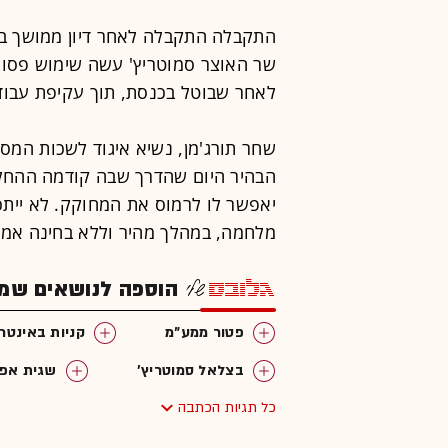
התקבלה התקבלה לאחר דיון ממושך בע
שר האוצר סמוטריץ' עשה שימוש פסול
לאחר שבוטל בכנסת, תוך עקיפת עבוד
שחר תורג'מן, נשיא איגוד לשכות המס
הבהיר היום שהדרך שבה קודמה ההחל
יאפשר לו לרמוס את המחוקק. לא ייתכ
מלחמה, במהלך מהיר וללא בחינה אמית
הוספה לנושאים שמענ
פטור ממע"מ
קניות באינטר
בצלאל סמוטריץ'
שגית אפי
כל תגיות הכתבה
מע"מ
שחר תורג'מן