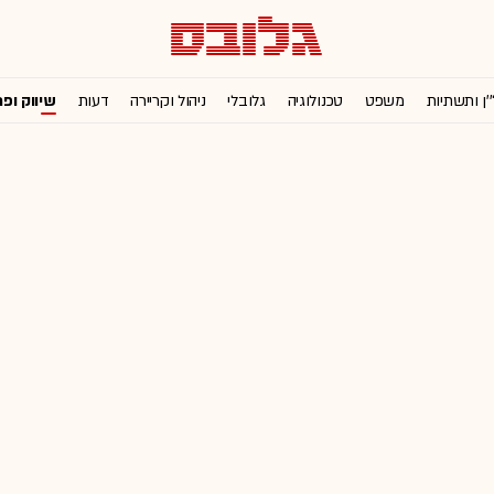
'ן ותשתיות
משפט
טכנולוגיה
גלובלי
ניהול וקריירה
דעות
שיווק ופ