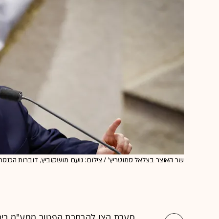
שר האוצר בצלאל סמוטריץ' / צילום: נועם מושקוביץ, דוברות הכנסת
סערת הצו להרחבת הפטור ממע"מ ביבוא 