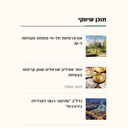
תוכן שיווקי
אוניברסיטת תל-חי פותחת פקולטה
ל-AI
יותר ממיליון ישראלים ושוק קריפטו
בצמיחה
דניאל איסלר
נדל"ן: "מהימור רגשי לאנליזה
כירורגית"