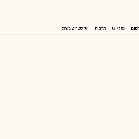
רסום
מגזין G
תרבות
וול סטריט ג'ורנל