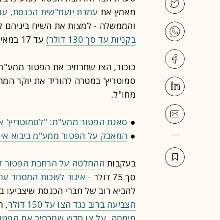
מאמץ את
עמדת יועמ"שית הכנסת, עו"
והממשלה - למצות את השיח ביניהם ל
בקניות עד סך 130 דולר)
עד 17 במאי.
כזכור, הצו שמרחיב את הפטור ממע"מ 
סמוטריץ' במטרה להוריד את יוקר המחי
מחו"ל.
●
סאגת הפטור ממע"מ: "לסמוטריץ' אי
●
המאבק על הפטור ממע"מ ביבוא איש
בעקבות
ההחלטה על הרחבת הפטור ל-150 דול
סך 75 דולר -
איגוד לשכות המסחר עת
להביא רוב של חברי הכנסת שיצביעו במ
הצביעה ברוב נגד הצו על 150 דולר
, 
מיממה, על צו חדש שמרחיב את הפטור ל-130 