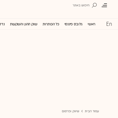
ראשי
גלובס פיננסי
כל הכותרות
שוק ההון והשקעות
נדל'
עמוד הבית
שיווק ופרסום