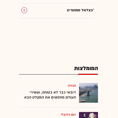
בצלאל סמוטריץ'
שגית אפיק
איגוד לשכות המסחר
מע"מ
המומלצות
שחר תורג'מן
מסחר מקוון
הגירה
דובאי כבר לא בטוחה, ועשירי
העולם מחפשים את המקלט הבא
זום גלובלי