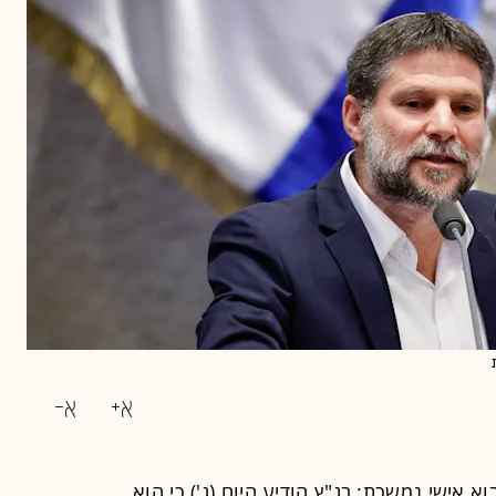
אישי נמשכת: בג"ץ הודיע היום (ג') כי הוא