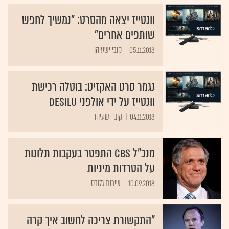
וונטייז יצאה מהסרט: "נמשיך לחפש
שותפים אחרים"
05.11.2018
קובי ישעיהו
נגמר סרט האקזיט: בוטלה רכישת
וונטייז על ידי אולפני Desilu
04.11.2018
קובי ישעיהו
מנכ"ל CBS התפטר בעקבות תלונות
על הטרדות מיניות
10.09.2018
שירות גלובס
"התקשורת צריכה לחשוב איך קרה