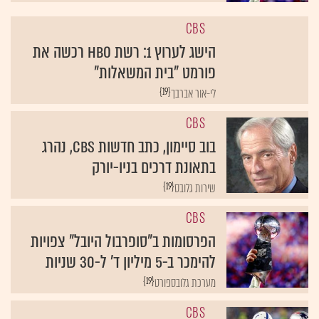
CBS
הישג לערוץ 1: רשת HBO רכשה את
פורמט "בית המשאלות"
{19}
לי-אור אברבך
CBS
בוב סיימון, כתב חדשות CBS, נהרג
בתאונת דרכים בניו-יורק
{19}
שירות גלובס
CBS
הפרסומות ב"סופרבול היובל" צפויות
להימכר ב-5 מיליון ד' ל-30 שניות
{19}
מערכת גלובספורט
CBS