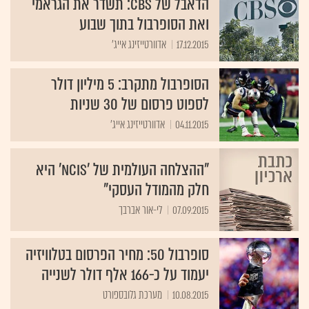
הדאבל של CBS: תשדר את הגראמי
ואת הסופרבול בתוך שבוע
17.12.2015
אדוורטייזינג אייג'
הסופרבול מתקרב: 5 מיליון דולר
לספוט פרסום של 30 שניות
04.11.2015
אדוורטייזינג אייג'
"ההצלחה העולמית של 'NCIS' היא
חלק מהמודל העסקי"
07.09.2015
לי-אור אברבך
סופרבול 50: מחיר הפרסום בטלוויזיה
יעמוד על כ-166 אלף דולר לשנייה
10.08.2015
מערכת גלובספורט