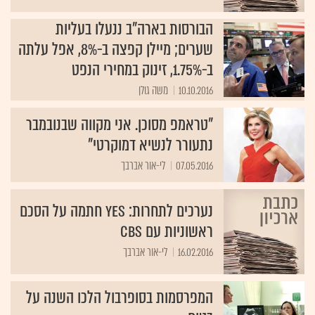
הבורסות בארה"ב ננעלו בעליות
שערים; מיילן קפצה ב-8%, אפל עלתה
ב-1.75%, זינוק במחירי הנפט
10.10.2016
משה גולן
"טראמפ מסוכן. אני מקווה שבנובמבר
נתעורר לנשיא דמוקרטי"
07.05.2016
לי-אור אברבך
נערכים לתחרות: yes חתמה על הסכם
ראשוניות עם CBS
16.02.2016
לי-אור אברבך
המפרסמות בסופרבול הלכו השנה על