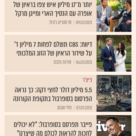
יותר מ־17 מיליון איש צפו בראיון של
אופרה עם הנסיך הארי ומייגן מרקל
09.03.2021
וול סטריט ג'ורנל
דיווח: CBS תשלם לפחות 7 מיליון ד'
על שידור הראיון של הזוג המלכותי
06.03.2021
שירות גלובס
פיצ'ר
5.5 מיליון דולר לחצי דקה: כך נראה
הפרסום בסופרבול בתקופת הקורונה
07.02.2021
פולי טובמן
פייבר תפרסם בסופרבול: "לא יכולים
לחכות להראות לכולם מה שיצרנו"