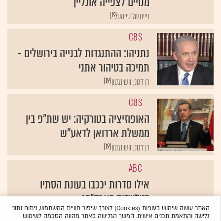
מנויים לצפייה אונליין
{19}
פייננשל טיימס
CBS
נתניהו: ההתנגדות לבנייה בירושלים -
תמיכה בטיהור אתני
{19}
רן דגוני, וושינגטון
CBS
האופוזיציה בטורקיה: יש שת"פ בין
ממשלת ארדואן לדאע"ש
{19}
רן דגוני, וושינגטון
ABC
אילו סדרות יככבו בעונת הסתיו
בטלוויזיה בארה"ב?
האתר עושה שימוש בעוגיות (Cookies) לצורך שיפור חוויית המשתמש, ניתוח נתוני
{19}
אדוורטייזינג אייג'
גלישה והתאמת תכנים אישית. המשך הגלישה באתר מהווה הסכמה לשימוש