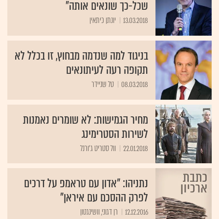
שכל-כך שונאים אותה"
13.03.2018
יונתן כיתאין
בניגוד למה שנדמה מבחוץ, זו בכלל לא
תקופה רעה לעיתונאים
08.03.2018
טל שניידר
מחיר הגמישות: לא שומרים נאמנות
לשירות הסטרימינג
22.01.2018
וול סטריט ג'ורנל
נתניהו: "אדון עם טראמפ על דרכים
לפרק ההסכם עם איראן"
12.12.2016
רן דגוני, וושינגטון