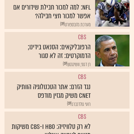
NFL: למה למכור חבילת שידורים אם
אפשר למכור חצי חבילה?
{19}
מערכת גלובספורט
CBS
הרפובליקאים: הסנאט בידינו;
הדמוקרטים: זה לא סגור
{19}
רן דגוני, וושינגטון
CBS
נגד הזרם: אתר הטכנולוגיה הוותיק
CNET משיק מגזין מודפס
{19}
רועי גולדנברג
CBS
לא רק טלוויזיה: HBO ו-CBS משיקות