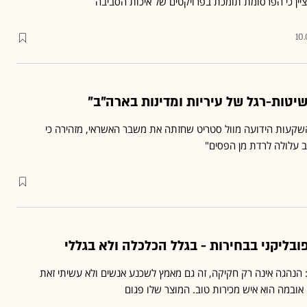
יין כי הפרסומת תומכת בפרויקטים של איכות הסביבה
10.
ההשקעות הידועה מוול סטריט שחזתה את משבר האשראי, מזהירה כי
 עלולה לרדת מן הפסים"
בליקני בבחירות - בגלל הכלכלה ולא בגללי
שיא ארה"ב בראיון ב-CBS: הנהגה אינה רק חקיקה, זה גם מאמץ לשכנע אנשים ולא עשיתי זאת
 אובמה הוא איש מכירות טוב. המוצר שלו פגום