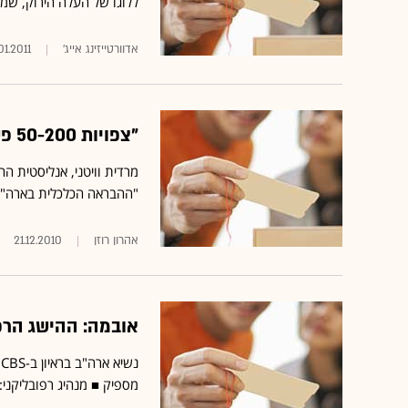
ללוגו של העלה הירוק, שמצ
אדוורטייזינג אייג'
01.2011
"צפויות 50-200 פשיטות-רגל של עיריות ומדינות בארה"ב"
מרדית וויטני, אנליסטית 
"ההבראה הכלכלית בארה"ב
אהרון רוזן
21.12.2010
אובמה: ההישג הרפו
נ
מספיק ■ מנהיג רפובליקני: