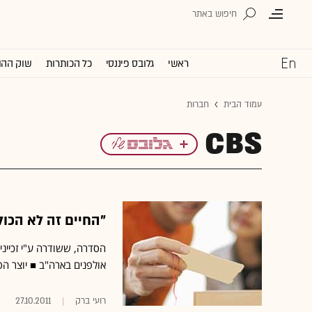
ראשי
גלובס פיננסי
כל הכותרות
שוק ההו
עמוד הבית
חברות
CBS
"החיים זה לא הכול" נמכ
אולפנים בארה"ב ■ יוצר ה
רועי ברק
27.10.2011