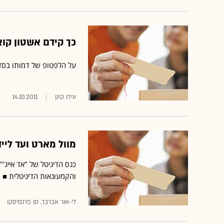
כך קידם אשטון קוצ
על הלפטופ של דמותו בסדר
עידו קינן
14.10.2011
מוול מארט ועד לייד
כנס הדיגיטל של "אד אייג'
והקמעונאות הדיגיטלית ■ מ
לי-אור אברבך, סן פרנסיסקו