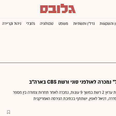
ן והשקעות
נדל''ן ותשתיות
משפט
טכנולוגיה
גלובלי
ניהול וקריירה
רה לאולפני סוני ורשת CBS בארה"ב
הסדרה, ששודרה ע"י זכיינית ערוץ 2 רשת במשך 9 עונות, נמכרה לאחר תחרות צמודה בין מספר
סדרה, דניאל לאפין, ישתתף בכתיבת הגירסה האמריקנית