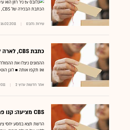
ניר רוזן הוא עי
הכתבת הבכירה של CBS, הותקפה מינית בקהיר על-ידי חוגגים ביום שישי האחרון
שירות גלובס‏
16.02.2011
כתבת CBS, לארה לוגן, הותקפה מינית ע"י מפגינים במצרים
ההמונים ניצלו את ההמולה 
ואז תקפו אותה ■ לוגן הוט
אתר חדשות ערוץ 2
2011
CBS מציעה: קנו פרסומת והקצו 10% מהתקציב לאיכות הסביבה
הרשת תצא במסע יחסי ציבור