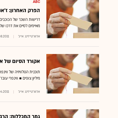
ABC
הפרק האחרון: ז'א
דרישות השכר של הכוכבים ה
מאיימים לסיים את דרכו של
אדוורטייזינג אייג'
08.2011
אקורד הסיום של אופ
מיליון צופים ■ ווינפרי עו
אדוורטייזינג אייג'
04.2011
גמר המכללות: הרב