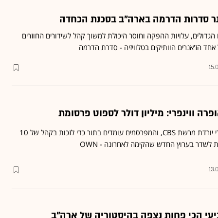
נר סדרות הדרמה בארה"ב בסכנת הכחדה
גדולים, עלויות ההפקה וחוסר היכולת למשוך קהל לשידורים החוזרים
 אחד הז'אנרים הוותיקים בטלוויזיה - סדרת הדרמה
15.
רה ווינפרי: מיליון דולר לספוט פרסומת
תוכנית הטלוויזיה של ווינפרי יורדת מרשת CBS, והמפרסמים עומדים בתור כדי לזכות בקהל של 10
ברת לשדר בערוץ החדש שהקימה לאחרונה - OWN
13.
יעי הכי פחות נצפה בהיסטוריה של ארה"ב