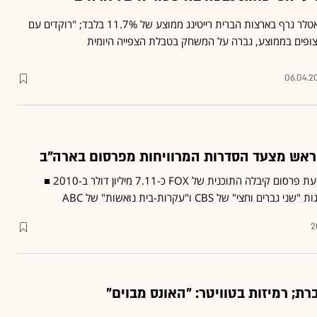
הניצחון של קונטיקט על באטלר גרף בארצות הברית רייטינג ממוצע של 11.7% בלבד; "רוקדים עם
06.04.20
 בראש מצעד הסדרות המרוויחות מפרסום בארה"ב
לפי "פורבס", על כל חצי שעת פרסום קיבלה התוכנית של FOX כ-7.11 מיליון דולר ב-2010 ■
צי" של CBS ו"עקרות-בית נואשות" של ABC
2
רת; רמיזות בטוויטר: "האונס מבוים"