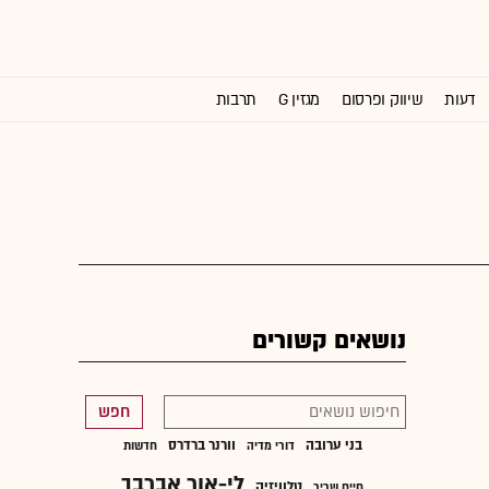
דעות
שיווק ופרסום
מגזין G
תרבות
וול סטריט ג'ורנל
נושאים קשורים
חפש
בני ערובה
וורנר ברדרס
דורי מדיה
חדשות
לי-אור אברבך
טלוויזיה
חיים שריר