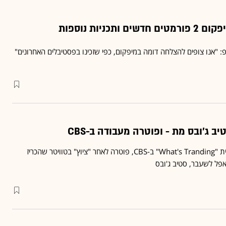
תכניות נוספות
ופ: "אנו צופים להצלחה דומה במיפקום, כפי שזכינו בפסטיבלים האחרונים"
ב ג'ובס מת - ופוטרה מעבודה ב-CBS
שירה לאזאר, מגישת התכנית "What's Tranding" ב-CBS, פוטרה לאחר "ציוץ" בטוויטר שהכריז
אפל לשעבר, סטיב ג'ובס