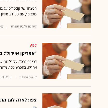
כוכבים", עם 21.83 מיליון צופים בממוצע, גברה על המשחק בטבלת הצפייה היומית
מערכת גלובס ספורט
11
ABC
"אמריקן איידול":
אחריה, בהפרש ניכר, מדורגות "שני גברים וח
לי-אור אברבך
0.03.2011
צפו: לארה לוגן מדב